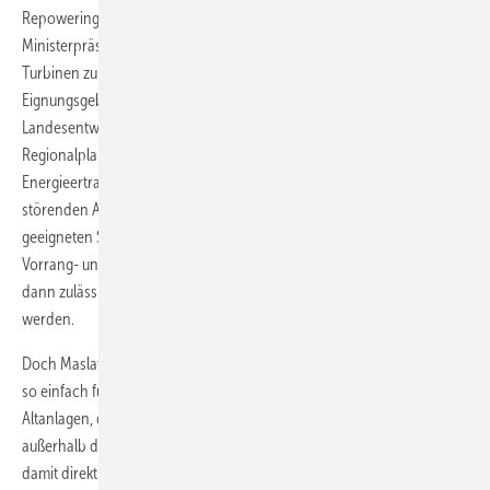
Repowering setzen: Das Interesse der Landesregierung unter
Ministerpräsident Stanislaw Tillich (CDU), Altanlagen durch neue
Turbinen zu ersetzen, soll bei der Festlegung von Vorrang- und
Eignungsgebieten Berücksichtigung finden, heißt es im
Landesentwicklungsplan. Zudem sollen die Träger der
Regionalplanung darauf hinwirken, „dass Altanlagen, deren
Energieertrag außer Verhältnis zu den von ihnen ausgehenden
störenden Auswirkungen steht, durch neue Windenergieanlagen an
geeigneten Standorten ersetzt werden.“ Es werden also eigens
Vorrang- und Eignungsgebiete geschaffen, in denen Anlagen nur
dann zulässig sind, wenn Altanlagen an anderen Stellen zurückgebaut
werden.
Doch Maslaton weist darauf hin, dass das mit dem Repowering nicht
so einfach funktioniere, wie es der Entwurf vorsehe: „Rund 150
Altanlagen, die für ein Repowering vorgesehen ist, befinden sich
außerhalb der Vorrang- und Konzentrationsflächen und unterliegen
damit direkt kommunaler Planung. Repowering-Maßnahmen können