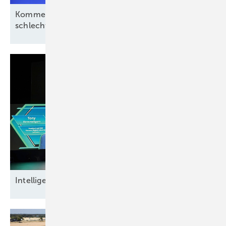
Kommentar: Aus für Revolution Wind nach
schlechtem Deal, aber kein
Ende
Intel ligente
Datensicherheit