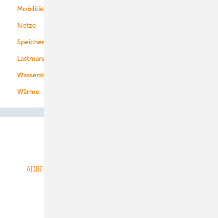
Mobilität
Kommunen
Netze
Stadtwerke
Speicher
Energiekonzerne
Lastmanagement
Wasserstoff
Wärme
Abo- & Leserservice
ADRESSBUCH der WIND- und SOLARENERGIE
AGB
Alle Inhalte chronologisch
Anmelden