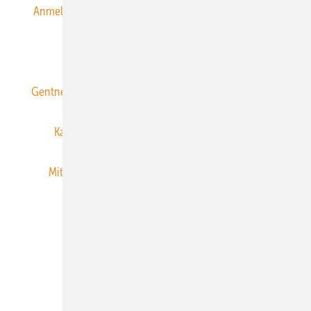
Anmeldung & Registrierung
Datenschutz
E-Paper
ERNEUERBARE ENERGIEN abonnieren
Gentner Energy Media
Gentner Verlag
Impressum
Karriere bei Gentner
Team
Mediaservice
Mitgliedschaften und Engagement
Newsletter
Privacy Manager
RSS-Feed
Veranstaltungen / Webinare
© 2026 ERNEUERBARE ENERGIEN