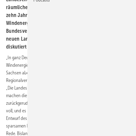
räumliche Entwicklung des Freistaats in den nächsten
zehn Jahren und damit auch den Ausbau der
Windenergie. Der sächsische Regionalverband des
Bundesverbandes Windenergie (BWE) kritisiert den
neuen Landesentwicklungsplan, der jetzt öffentlich
diskutiert wird, scharf.
„In ganz Deutschland werden die Landesplanungen für die
Windenergie weiterentwickelt und die Flächen dafür erweitert – in
Sachsen aber zurückgefahren“, erklärte Martin Maslaton, Vorstand des
Regionalverbandes Sachsen im Bundesverband Windenergie (BWE).
„Die Landesplanung sollte auf Klimaschutz ausgerichtet sein, das
machen die meisten Bundesländer so, nur in Sachsen wird
zurückgerudert.“ Die ausgewiesenen Windenergieflächen seien bereits
voll, und es müssten neue her, fordert der Landessprecher: „So ist im
Entwurf des Landesentwicklungsplans 2012 explizit von einem
sparsamen Flächenumgang in Bezug auf erneuerbare Energien die
Rede. Bislang hat Sachsen aber lediglich 0,8 Prozent der