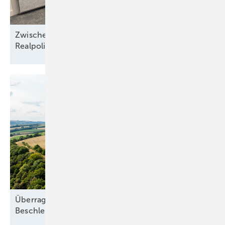
Zwischen Nordseewind und Berliner
Realpolitik
Überragendes öffentliches Interesse:
Beschleunigung ohne
Freifahrtschein