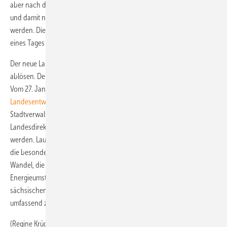
aber nach dem neuen Entwurf nur in Vorrang- und Eignungsgebieten
und damit nur über die Regionalen Planungsverbände umgesetzt
werden. Die vorhandenen Altanlagen bleiben also bestehen, bis sie
eines Tages zusammenbrechen.“
Der neue Landesentwicklungsplan soll den bisherigen Plan von 2003
ablösen. Derzeit findet ein öffentliches Beteiligungsverfahren statt:
Vom 27. Januar bis 23. März 2012 liegt ein
Entwurf des
Landesentwicklungsplans
öffentlich in Kreis- und
Stadtverwaltungen, bei den Regionalen Planungsverbänden und
Landesdirektionen aus und kann zudem im Internet eingesehen
werden. Laut Landesregierung soll mit dem neuen Plan „vor allem auf
die besonderen Herausforderungen wie den demografischen
Wandel, die klimatischen Veränderungen und den notwendigen
Energieumstieg reagiert werden“, heißt es in einer Mitteilung des
sächsischen Innenministeriums. Der Landesverband will jetzt
umfassend zum Entwurf Stellung nehmen.
(Regine Krüger)