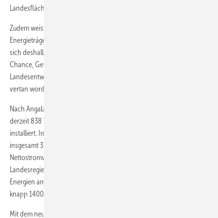
Landesfläche zur Windenergienutzung ausgewiesen.“
Zudem weist der Entwurf die Braunkohle als „bedeutendsten
Energieträger zur sicheren Energieversorgung“ aus. Maslaton fühlt
sich deshalb „zurückgebombt in die Braunkohle-Ära.“ Auch sei die
Chance, Gewerbe- und Industriegebiete im Entwurf des
Landesentwicklungsplans klarstellend für die Windenergie zu öffnen,
vertan worden.
Nach Angaben des Deutschen Windinstituts (DEWI) sind in Sachsen
derzeit 838 Windturbinen mit einer Leistung von 976 Megawatt (MW)
installiert. Im vergangenen Jahr wurden lediglich 18 Anlagen mit
insgesamt 33,05 MW zugebaut. Der Anteil der Windenergie am
Nettostromverbrauch beträgt acht Prozent. Die sächsische
Landesregierung strebt bis 2020 an, den Anteil der Erneuerbaren
Energien am Stromverbrauch auf 24 Prozent zu erhöhen, von derzeit
knapp 1400 auf künftig 2530 Gigawattstunden (GWh).
Mit dem neuen Landesentwicklungsplan will das Land verstärkt auf