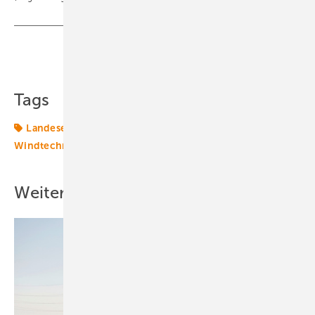
Teilen
Link kopieren
Tags
Landesentwicklungsplan
Repowering
Sachsen
Windtechnik
onshore-wind
turbine
Weitere Inhalte