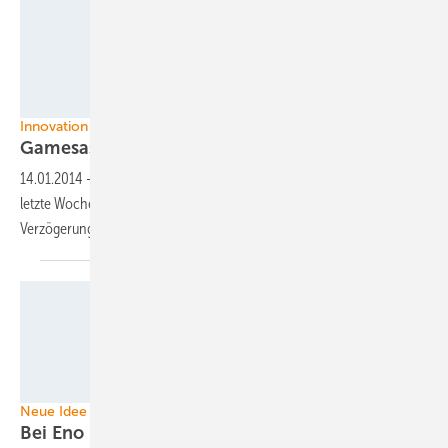
Gamesa
Innovation
Gamesas erste G114-2.0 MW Turbine
läuft
14.01.2014
-
Die neue Binnenlandturbine mit dem 114-Meter-Rotor ist
letzte Woche in Alaiz (Spanien) ans Netz gegangen – mit leichter
Verzögerung. Angekündigt ist sie seit knapp zwei
Jahren.
Illu: Eno Energy Systems
Neue Idee für mehr Ertrag
Bei Eno rücken die Turbinen
zusammen