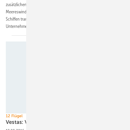
zusätzlichen Aufgaben besser auslasten. Die durchschnittliche
Meereswindparkgröße von 80 Turbinen laste die in den Esvagt-
Schiffen transportierbare Crew nur zur Hälfte aus, betont das
Unternehmen.
Vestas
12 Flügel
Vestas: Verrückte neue
Turbine