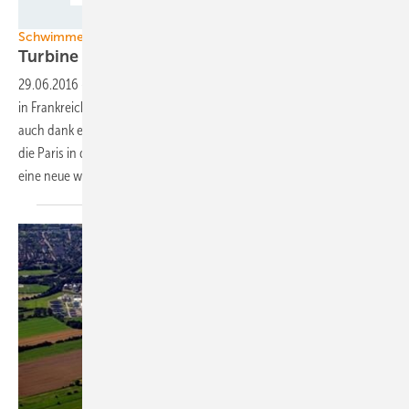
Ideol
Schwimmende Windkraft Frankreich
Turbine vor dem
Schwimmabzeichen
29.06.2016
-
Die ersten Genehmigungen schwimmender Windparks
in Frankreich stehen im Juli bevor. Die europaweite Premiere wird
auch dank einer Vielfalt von schwimmenden Fundamenten möglich,
die Paris in diesem Tender testen möchte – allerdings verunsichert
eine neue wettbewerbliche Hürde kurz vor Schluss die
Bieter.