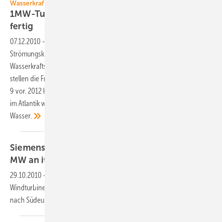
Wasserkraft
1MW-Turbine für Strömungskraftwerke ist
fertig
07.12.2010
-
Im Frühjahr 2009 hat Alstom Hydro eine Lizenz für die
Strömungskraftwerkstechnologie vom kanadischen
Wasserkraftspezialisten Clean Current erworben. Auf dieser Basis
stellen die Franzosen nun ein neues Turbinenmodell namens BELUGA
9 vor. 2012 kommt es erstmals zum Einsatz. Erste Strömungsprojekte
im Atlantik wecken Hoffnung auf effizientere "Windkraftanlagen" unter
Wasser.
Siemens liefert Turbinen mit insgesamt 600
MW an italienische
Enel
29.10.2010
-
Großauftrag: Siemens wird von 2011 bis 2014
Windturbinen mit einer installierten Gesamtleistung von 600 MW
nach Südeuropa liefern. Umfang: 1,2 Milliarden
Euro.