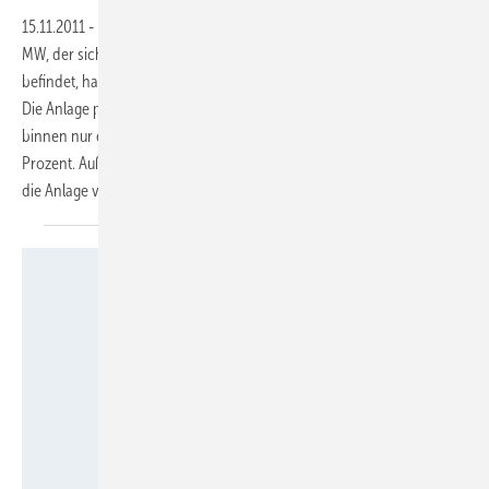
15.11.2011
-
Der Prototyp von Gamesas neuer Windturbine G128-4.5
MW, der sich auf einem Forschungsgelände in Jaulín bei Zaragoza
befindet, hat vergangene Woche erneut einen Leistungsrekord erzielt:
Die Anlage produzierte am 7. November 97,34 Megawattstunden
binnen nur eines Tages – bei einer Betriebsbereitschaft von 100
Prozent. Außerdem gab das spanische Unternehmen bekannt, dass
die Anlage von GL Renewables Certification zertifiziert
wurde.