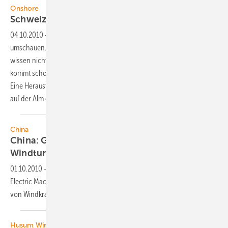
Onshore
Schweiz: Höchste Windturbinen
Europas
04.10.2010
-
Wer keine Küsten hat, der muss sich nach Alternativen
umschauen. Dass die Windverhältnisse in den Alpen besonders sind,
wissen nicht zuletzt die Gleitschirm- und Drachenflieger. Aber wer
kommt schon auf die Idee in luftiger Höhe eine Turbine aufzustellen.
Eine Herausforderung für die Turbulenzforschung ist es allemal, denn
auf der Alm da gibt's viel
Wind.
China
China: GE und Harbin bauen zusammen
Windturbinen
01.10.2010
-
General Electric GE hat mit der chinesischen Harbin
Electric Machinery ein Joint Venture für das Herstellen und Liefern
von Windkraftanlagen in China
gegründet.
Husum WindEnergy 2010