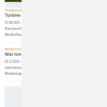
Illu: Siemens
Fertigung kommt nach Deutschland
Turbine mit sieben
Megawatt
31.08.2015
-
Am Standort Cuxhaven wird Siemens künftig das
Maschinenhaus des neuen Topmodells unter den Siemens-Offshore-
Windkraftturbinen, die SWT-7.0-154,
produzieren.
Windforschung
Was tun, wenn die Turbine
brennt?
05.11.2014
-
Über Brände in Turbinen ist fast nichts bekannt. Ein
internationales Wissenschaftlerteam beschäftigt sich mit Feuer in
Windenergieanlagen.