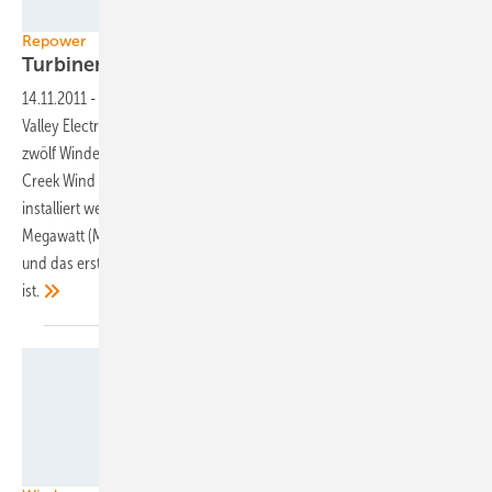
Foto: Repower
Repower
Turbinen für
Alaska
14.11.2011
-
Repower hat Ende Oktober einen Vertrag mit der Golden
Valley Electric Association (GVEA) aus Alaska über die Lieferung von
zwölf Windenergieanlagen abgeschlossen. Die Turbinen sollen im Eva
Creek Wind Project nahe der Gemeinde Ferry im Landesinneren
installiert werden. Bei dem Projekt handelt es sich mit knapp 25
Megawatt (MW) um das bis heute größte Windenergieprojekt Alaskas –
und das erste, an dem Repower in dem US-Bundesstaat beteiligt
ist.
obs/SIG Services Industriels de Genève