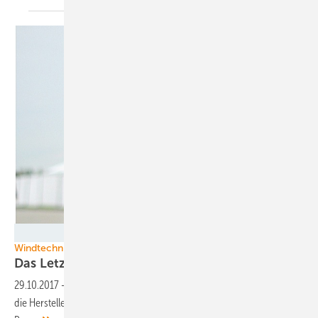
Nicole Weinhold
Windtechnik
Das Letzte aus den Turbinen
rausholen
29.10.2017
-
Was die Ausschreibungen in der Onshore-Windkraft für
die Herstellerindustrie bedeuten. Interview mit Eno-Chef Karsten