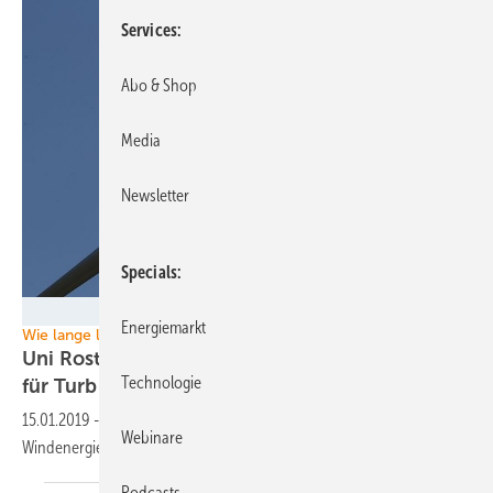
Services
Abo & Shop
Media
Newsletter
Specials
Universität Rostock / János Zierath
Energiemarkt
Wie lange läuft die Alte noch?
Uni Rostock forscht an Lebensdauerprognose
Technologie
für
Turbinen
15.01.2019
-
Neues Verfahren soll helfen, strukturelle Reserven von
Webinare
Windenergieanlagen für den Weiterbetrieb
auszunutzen.
Podcasts