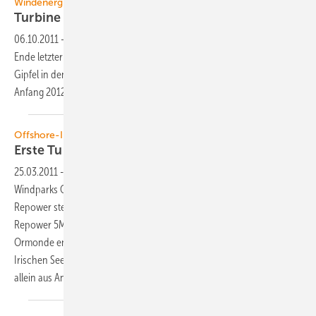
Windenergie Schweiz
Turbine auf 2500
Höhenmetern
06.10.2011
-
Richtfest für die höchste Windenergieanlage Europas:
Ende letzter Woche wurde auf dem Gries, einem 2465 Meter hohen
Gipfel in den Schweizer Alpen, eine Enercon-Turbine E-70 installiert.
Anfang 2012 soll sie bereits ans Netz
gehen.
Offshore-Inbetriebnahme
Erste Turbine von Ormonde
errichtet
25.03.2011
-
Vattenfall hat die erste von 30 Turbinen des Offshore-
Windparks Ormonde errichtet. Gemeinsam mit dem Anlagenbauer
Repower stellte der Energieversorger die Windkraftanlage vom Typ
Repower 5M in der Nacht zum 23. März auf. Der 150-MW-Windpark
Ormonde entsteht vor der Küste von Barrow-In-Furness in der
Irischen See. Er soll Großbritanniens größter Windpark werden, der
allein aus Anlagen der 5-MW-Klasse
besteht.