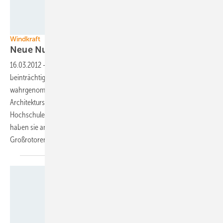
Grafik: Dominik Stöckl
Windkraft
Neue Nutzungskonzepte für
Turbinen
16.03.2012
-
Bislang werden Windenergieanlagen als Landschaften
beinträchtigende und vor allem funktionale Industrieanlagen
wahrgenommen. Dies soll sich nach dem Willen von
Architekturstudenten der Fachhochschule Frankfurt / Main und der
Hochschule Rhein-Main ändern. Im Auftrag eines Windparkbetreibers
haben sie an einem Wettbewerb teilgenommen, um die Ästhetik der
Großrotoren zu
verbessern.