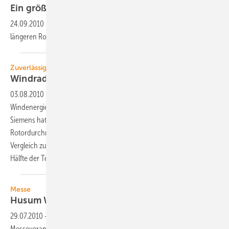
Ein größeres Rad
drehen
24.09.2010
-
Die globale Windbranche setzt die Entwicklungen von
längeren Rotorblättern für bessere Energieernten
fort.
Zuverlässigkeit
Windrad ohne Getriebe
vorgestellt
03.08.2010
-
Windturbinen ohne Getriebe können
Windenergieanlagen auf hoher See noch zuverlässiger machen.
Siemens hat jetzt eine Drei-Megawatt-Turbine mit einem
Rotordurchmesser von 101 Metern auf den Markt gebracht, die im
Vergleich zu einer herkömmlichen Getriebe-Windturbine mit der
Hälfte der Teile
auskommt.
Messe
Husum Wind Energy
2010
29.07.2010
-
Die HUSUM WindEnergy ist nicht nur die bedeutendste
Messeveranstaltung der internationalen Windenergiebranche