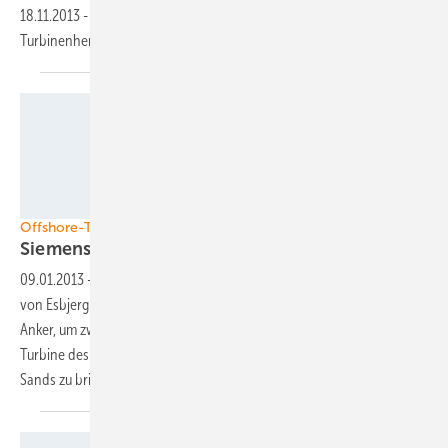
18.11.2013
-
Mit der neuen 3,5-Megawatt-Plattform will der
Turbinenhersteller Eno Energy Systems neue Wege
beschreiten.
Siemens
Offshore-Technik
Siemens mit neuer
Turbine
09.01.2013
-
Siemens startet mit Volldampf ins Jahr 2013. Im Hafen
von Esbjerg liegt derzeit ein neues Offshore-Installationsschiff vor
Anker, um zwei Prototypen der neuen getriebelosen Sechs-Megawatt-
Turbine des Unternehmens zum britischen Meereswindpark Gunfleet
Sands zu
bringen.