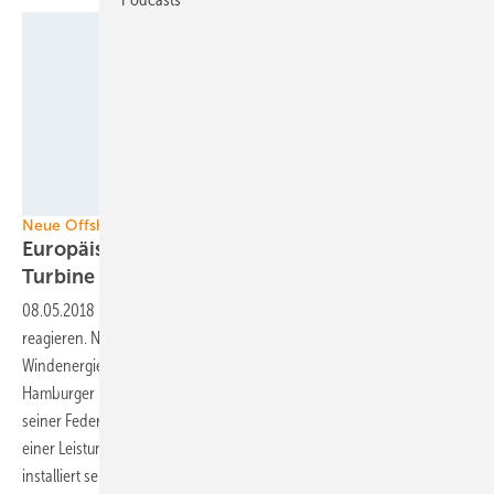
GE
Neue Offshore-Anlage
Europäisches Projekt entwickelt 10MW+
Turbine
08.05.2018
-
Alle warten auf neue Großturbinen - und die Hersteller
reagieren. Nachdem GE im März die Entwicklung einer 12-MW-
Windenergieanlage angekündigt hat, zieht Senvion nach: Der
Hamburger Hersteller will in einem Forschungskonsortium unter
seiner Federführung eine neue Generation von Offshore-Anlagen mit
einer Leistung über 10 MW entwickeln. Bis 2021 soll eine Vorserie
installiert
sein.