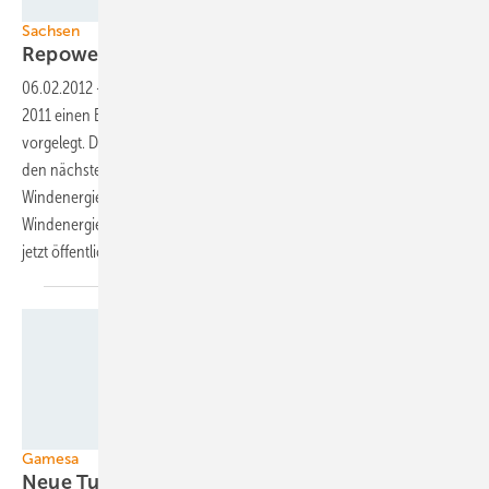
Foto: Maslaton
Sachsen
Repowering statt neuer
Turbinen
06.02.2012
-
Die sächsische Landesregierung hat Ende Dezember
2011 einen Entwurf für einen neuen Landesentwicklungsplan
vorgelegt. Dieser definiert die räumliche Entwicklung des Freistaats in
den nächsten zehn Jahren und damit auch den Ausbau der
Windenergie. Der sächsische Regionalverband des Bundesverbandes
Windenergie (BWE) kritisiert den neuen Landesentwicklungsplan, der
jetzt öffentlich diskutiert wird,
scharf.
Foto: Gamesa
Gamesa
Neue Turbine
zertifiziert