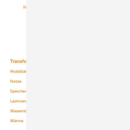
Finanzierung
Betrieb
Onshore-Wind
Offshore-Wind
Solar
Bioenergie
Transformation
Energieversorger
Service
Mobilität
Kommunen
Netze
Stadtwerke
Speicher
Energiekonzerne
Lastmanagement
Wasserstoff
Wärme