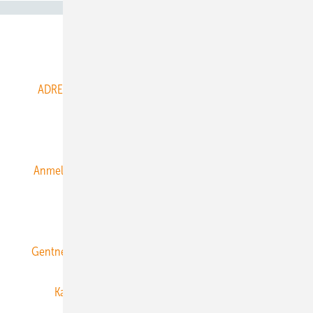
Abo- & Leserservice
ADRESSBUCH der WIND- und SOLARENERGIE
AGB
Alle Inhalte chronologisch
Anmelden
Anmeldung & Registrierung
Datenschutz
E-Paper
ERNEUERBARE ENERGIEN abonnieren
Gentner Energy Media
Gentner Verlag
Impressum
Karriere bei Gentner
Team
Mediaservice