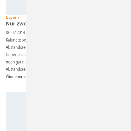
R_by_Immanuel M.
Bayern
Nur zwei bis drei Turbinen pro
Kommune
06.02.2014
-
Die bayerische Staatsregierung hat per
Kabinettsbeschluss die von der Branche befürchtete strengere
Abstandsregelung für Windparks zu Wohnsiedlungen verabschiedet.
Dabei ist die rechtliche Grundlage dafür durch dier Bundesregierung
noch gar nicht geschaffen. Eine Klagegemeinschaft macht gegen die
Abstandsregel mobil. Ein Gespräch über Maßhalten beim
Windenergieausbau und das Murren an der
Basis.