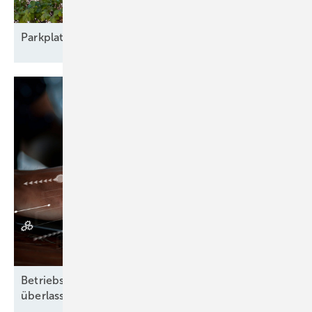
Parkplatz
nachrüsten
Betriebsführung heißt: Nichts dem Zufall
überlassen