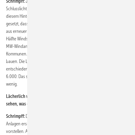
Schrimpff:
Ja, aber wir müssen auch gewaltig nachholen. Bayern ist
Schlusslicht neben Baden-Württemberg. Maßvoll bleiben heißt vor
diesem Hintergrund: Wir haben uns für die Energiewende die Richtline
gesetzt, dass 50 Prozent der Stromerzeugung für 100 Prozent Strom
aus erneuerbaren Energien aus der Windkraft kommt. Wenn wir die
Hälfte Windstrom erzeugen wollen, brauchen wir zwei bis drei Drei-
MW-Windanlagen pro Kommune. Nicht mehr. Bayern hat 2.200
Kommunen. Somit würden wir an die 6.000 Windenergieanlagen
bauen. Die bayerische Staatsregierung hatte sich für 1.500 Turbinen
entschieden, das hat sie jetzt wieder revidiert. Wir sagen wir brauchen
6.000: Das sind nur zwei bis drei pro Kommune, das sind lächerlich
wenig.
Lächerlich
wenig? Sie wollen das Vierfache
dessen installiert
sehen, was die bayerische Staatsregieru
ng als Ziel gesetzt hatte.
Schrimpff:
Die Zahl 6.000 erschrickt natürlich. Auch 1.500 neue
Anlagen erschrecken durch die bloße Zahl. Beides kann sich keiner
vorstellen. Aber wenn jede Gemeinde zwei bis drei Windturbinen baut