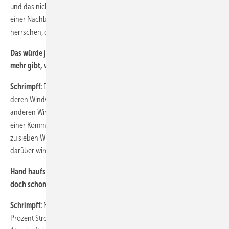
und das nicht unbedingt auf eigener Gemarkung sondern etwa in
einer Nachbargemeinde, wo auch die besten Windverhältnisse
herrschen, dann findet das die Bevölkerung verträglich.
Das würde ja doch bedeuten, dass es keine Kommune in Bayern
mehr gibt, von der aus keine Windenergieanlage zu sehen ist …
Schrimpff:
Das muss nicht einmal sein. Es wird Kommunen geben,
deren Windverhältnisse nicht ausreichend sind. Die arbeiten dann mit
anderen Windkommunen zusammen. Es werden in einem Windpark in
einer Kommune vier, fünf oder sechs Windenergieanlagen stehen. Bis
zu sieben Windenergieanlagen pro Windpark sind vertretbar, alles
darüber wird problematisch.
Hand haufs Herz: Angesichts der jetzigen Ausgangslage wären Sie
doch schon mit einer Anlage pro Kommune zufrieden?
Schrimpff:
Nein, nein, wir wollen die Energiewende. Wir wollen 100
Prozent Strom aus erneuerbaren Energien, wir wollen keine