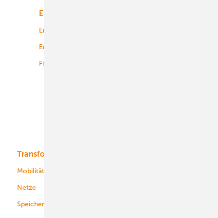
Energiemarkt
Technologie
Energierecht
Planung
Energiemärkte weltweit
Logistik
Finanzierung
Betrieb
Onshore-Wind
Offshore-Wind
Solar
Bioenergie
Transformation
Energieversorger
Service
Mobilität
Kommunen
Netze
Stadtwerke
Speicher
Energiekonzerne