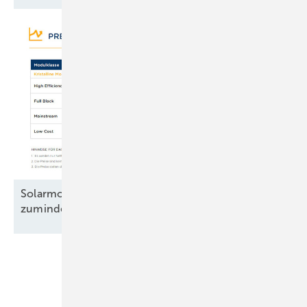
Solarmodule: Preisanstieg legt Pause ein –
zumindest
teilweise
Unsere Themen