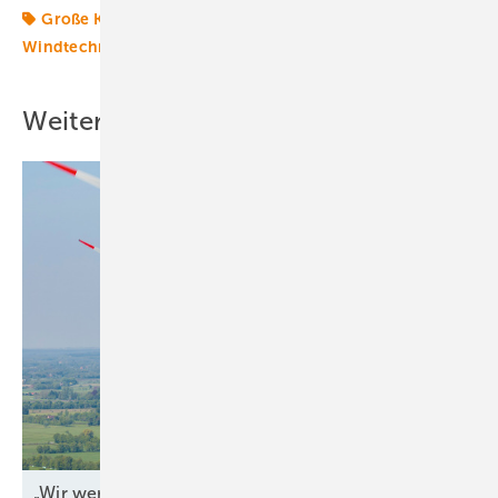
Große Koalition
Kommune
Mindestabstand
Windtechnik
onshore-wind
turbine
Weitere Inhalte
„Wir werden jeden Tag
angegriffen“