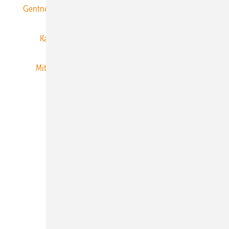
Gentner Energy Media
Gentner Verlag
Impressum
Karriere bei Gentner
Team
Mediaservice
Mitgliedschaften und Engagement
Newsletter
Privacy Manager
RSS-Feed
Veranstaltungen / Webinare
© 2026 ERNEUERBARE ENERGIEN