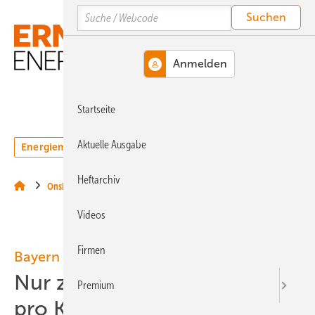
Springe
Springe
Springe
Search
auf
auf
auf
Hauptinhalt
Hauptmenü
SiteSearch
MENÜ
Startseite
Aktuelle Ausgabe
Energiemarkt
Technologie
Webinare
Podcasts
Heftarchiv
Onshore-Wind
Videos
Firmen
Bayern
Nur zwei bis drei Turbinen
Premium
pro Kommune