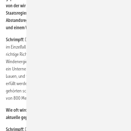
von der wir sprechen. Andererseits will die bayerische
Staatsregierung ja nun sogar noch Ausnahmen zulassen – von der
Abstandsregelung von bis zu zwei Kilometer zwischen Häusern
und einem Windpark.
Schrimpff:
Die Ausnahmen soll es geben, wenn die Bevölkerung das
im Einzelfall will. Richtig. Das sind wenigstens kleine Schritte in die
richtige Richtung. Aber das reicht natürlch noch nicht. Bisher sind
Windenergieanlagen in der Landschaft privilegiert. Wenn Bürger oder
ein Unternehmer sich entschlossen hat, eine Windenergieanlage zu
bauen, und wenn alle bisher vorliegenden gesetzlichen Vorchiften
erfüllt werden, dann muss die Anlage genehmigt werden. Dazu
gehörten schon bisher auch Vorbehalte für Windkraft wie Abstände
von 800 Metern – nicht aber von zwei Kilometern.
Wie oft wird denn die Bevölkerung im Ernstfall dafür sein, dass
aktuelle geplante Projekte tatsächlich auch verwirklicht werden?
Schrimpff:
Das ist sehr schwer abzuschätzen. Ich würde sagen, von