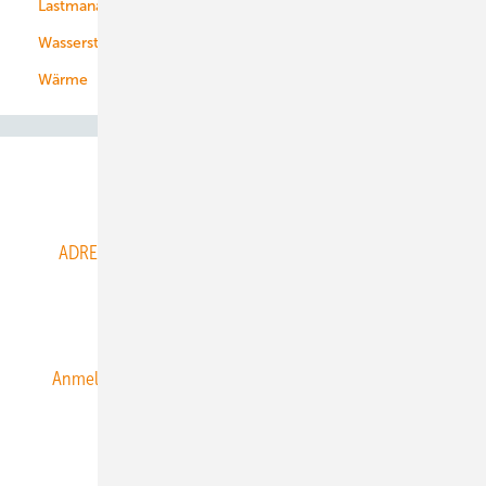
Lastmanagement
Wasserstoff
Wärme
Abo- & Leserservice
ADRESSBUCH der WIND- und SOLARENERGIE
AGB
Alle Inhalte chronologisch
Anmelden
Anmeldung & Registrierung
Datenschutz
E-Paper
ERNEUERBARE ENERGIEN abonnieren