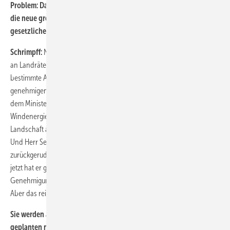
Problem: Dann gilt doch die Richtlinie noch gar nicht, ehe nicht
die neue große Koalition in Berlin wie von ihr geplant mit einer
gesetzlichen Neuregelung die Grundlage schafft.
Schrimpff:
Nein. Aber die Regierung in München hat schon die Devise
an Landräte oder auch Regierungspräsidenten ausgegeben,
bestimmte Anträge, die schon gestellt worden sind, nicht mehr zu
genehmigen. Es handelt sich hier um vorauseilenden Gehorsam vor
dem Ministerpräsidenten. Der hat sich in den Kopf gesetzt, dass
Windenergieanlagen nicht gebaut werden sollen, weil sie die
Landschaft angeblich verschandeln. Das ist natürlich widerechtlich.
Und Herr Seehofer weiß das sehr wohl. Er hat ja auch teilweise schon
zurückgerudert: Erst hatte er sämtliche Genehmigungen gestoppt und
jetzt hat er gesagt: O.k., diejenigen die schon im
Genehmigungsverfahren waren, sollen jetzt doch genehmigt werden.
Aber das reicht uns natürlich nicht.
Sie werden also nun im Jahr 2014 noch wenig Auswirkungen der
geplanten neuen Abstandsregel für Windenergieanlagen sehen,