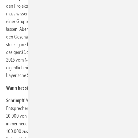
den Projekten, die bisher angedacht sind, ist es die Mehrheit. Man
muss wissen, dass der Ministerpräsident Horst Seehofer sich von
einer Gruppe emotional geleiteter Windkraftwiderständler hat leiten
lassen. Aber diese werden politisch unterstützt, nicht zuletzt durch
den Geschäftsführer des Atomkraftwerkes Grafenrheinfeld. Dahinter
steckt ganz klar die Absicht, Grafenrheinfeld weiterlaufen zu lassen,
das gemäß dem Atomenergieausstiegsbeschluss ansonsten Ende
2015 vom Netz gehen soll. Da spielt sich hohe Politik ab, die wir
eigentlich nicht tolerieren können. Wir werden also gegen die
bayerische Staatsregierung klagen,
Wann hat sich Ihre Klagegemeinschaft Pro Windkraft gegründet?
Schrimpff:
Wir haben uns etwa seit drei Wochen gegründet.
Entsprechend den jüngsten mir vorliegenden Daten haben wir nun
10.000 von 100.000 Euro angestrebten Einlagen für die Klage durch
immer neue Unterstützer bekommen. Aber ich denke, dass wir die
100.000 zusammen bekommen. Wir haben die bayerischen