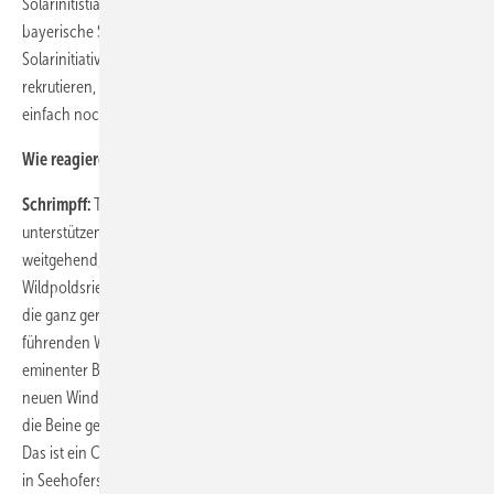
Solarinitistiaven auf unserer Seite. Es gibt an die 120 bis 130
bayerische Solarinitiativen, und wenn wir davon ausgehen, dass jede
Solarinitiative einen 1000-der Eurobetrag aus ihren Mitgliedern
rekrutieren, haben wir die 100.000 schnell beisammen. Wir sammeln
einfach noch.
Wie reagieren die bayerischen Kommunen auf Sie?
Schrimpff:
Teilweise sind die sehr froh. Viele bayerische Kommunen
unterstützen uns. Deswegen hat ja der Seehofer zurückgerudert,
weitgehend, da ja eine Menge von CSUlern auch dagegen sind. Mit
Wildpoldsried bei Kempten zum Beispiel vertreten wir eine Kommune,
die ganz gerne weiter bauen würde. Wildpoldrsried ist eine der
führenden Windkraftkommunen in Bayern. Der Bürgermeister ist ein
eminenter Befürworter der Windkraft und er hat ein Projekt von elf
neuen Windenergieanlagen zusammen mit Nachbarkommunen auf
die Beine gebracht – und es wird nun verhindert. Man stelle sich vor:
Das ist ein CSU-Bürgermeister, nicht ein grüner Spinner. Da brodelt es
in Seehofers eigener Partei und das nutzen wir bei der Gelegenheit