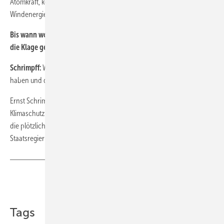
Atomkraft, keine Kohlekraft. Und dazu brauchen wir mehr als eine
Windenergieanlage pro Kommune.
Bis wann wollen Sie die 100.000 Euro durch die Unterstützer für
die Klage gesammelt haben?
Schrimpff:
Wir hoffen, dass wir sie in den nächsten zwei Monaten
haben und dann geht es los.
Ernst Schrimpff ist stellvertretender Vorstand des Fördervereins
Klimaschutz - Bayerns Zukunft. Sie bereitet eine Popularklage gegen
die plötzlich wieder restriktive Windenergiepolitik der bayerischen
Staatsregierung vor. Das Gespräch führte Tilman Weber
Teilen
Link kopieren
Tags