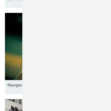
Klangtest im
Windpark