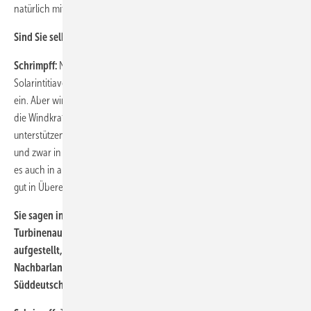
natürlich mit aus.
Sind Sie selbst Projektier?
Schrimpff:
Nein. Ich bin jahrelang erster Sprecher der bayerischen
Solarintitiaven gewesen. Wir setzen uns in erster Linie für Photovoltaik
ein. Aber wir wissen, dass die Energiewende nur gelingt, wenn auch
die Windkraft entsprechend ihren Anteil erreicht. Und deswegen
unterstützen wir hier das Bemühen, die Windkraft in Bayern zu bauen,
und zwar in maßvoller Weise. Es soll nicht so maßlos geschehen, wie
es auch in anderen Landschaften passiert ist. Das lässt sich auch sehr
gut in Übereinstimmung mit den Interessen der Bevölkerung bringen.
Sie sagen in maßvoller Weise. Bayern hat mit 250 Megawatt neuer
Turbinenaufstellungen im vergangenen Jahr genauso viel
aufgestellt, wie Rheinland-Pfalz und gehört damit mit diesem
Nachbarland zu den zwei besten Windenergieländern in
Süddeutschland …