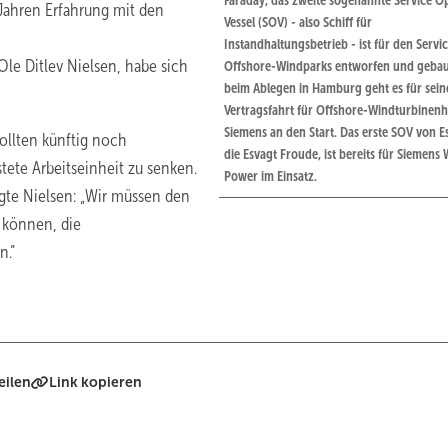
Faraday, das zweite sogenannte Service O
Jahren Erfahrung mit den
Vessel (SOV) - also Schiff für
Instandhaltungsbetrieb - ist für den Servic
e Ditlev Nielsen, habe sich
Offshore-Windparks entworfen und gebaut
beim Ablegen in Hamburg geht es für sein
Vertragsfahrt für Offshore-Windturbinenhe
Siemens an den Start. Das erste SOV von E
ollten künftig noch
die Esvagt Froude, ist bereits für Siemens
tete Arbeitseinheit zu senken.
Power im Einsatz.
gte Nielsen:
„
Wir müssen den
n können, die
n.”
eilen
Link kopieren