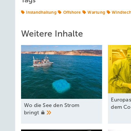
Tags
Instandhaltung
Offshore
Wartung
Windtech
Weitere Inhalte
Europas
Wo die See den Strom
dem
Co
bringt