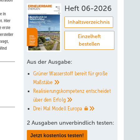
peration
Heft 06-2026
e in
. Hier
Inhaltsverzeichnis
e erste
rsteller
Einzelheft
svagt,
bestellen
 Wind
Aus der Ausgabe:
Grüner Wasserstoff bereit für große
Maßstäbe
Realisierungskompetenz entscheidet
über den
Erfolg
Drei Mal Modell
Europa
2 Ausgaben unverbindlich testen:
Jetzt kostenlos testen!