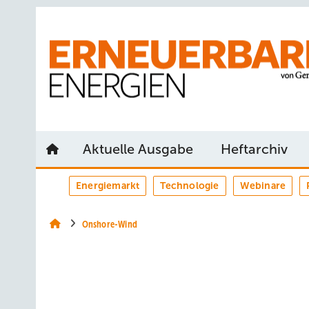
Springe
Springe
Springe
auf
auf
auf
Hauptinhalt
Hauptmenü
SiteSearch
Aktuelle Ausgabe
Heftarchiv
Energiemarkt
Technologie
Webinare
Onshore-Wind