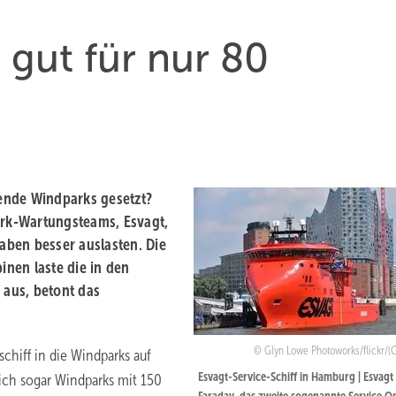
 gut für nur 80
ende Windparks gesetzt?
ark-Wartungsteams, Esvagt,
gaben besser auslasten. Die
nen laste die in den
 aus, betont das
Glyn Lowe Photoworks/flickr/(C
chiff in die Windparks auf
Esvagt-Service-Schiff in Hamburg | Esvagt
ich sogar Windparks mit 150