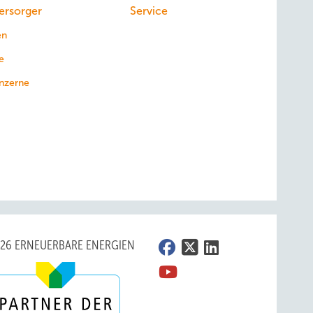
ersorger
Service
en
e
nzerne
026 ERNEUERBARE ENERGIEN