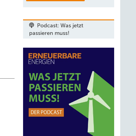
zielt.
sonsten
Podcast: Was jetzt
passieren muss!
 dass
i führt