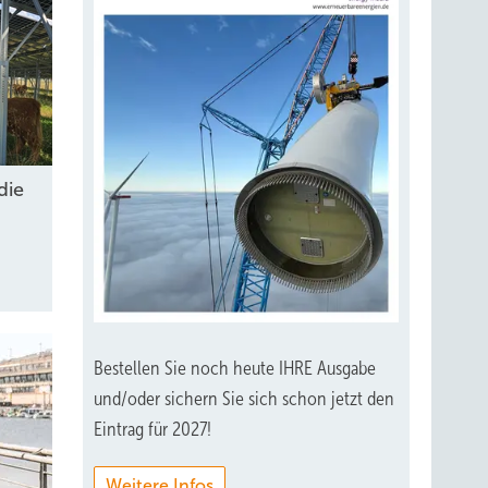
e
 sich
die
er
Bestellen Sie noch heute IHRE Ausgabe
und/oder sichern Sie sich schon jetzt den
Eintrag für 2027!
 die
Weitere Infos