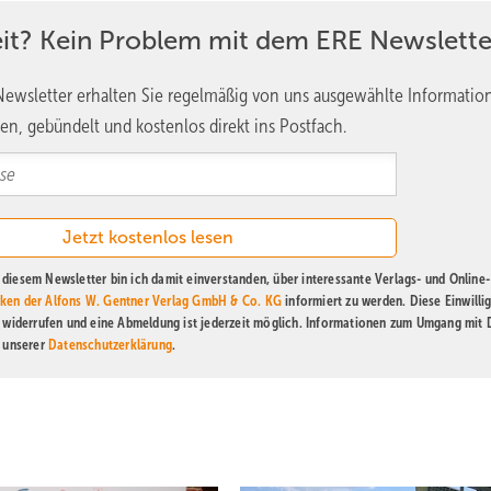
chwärme. Solche Beobachtungen zeigen, dass diese Gebiete aktiv g
eit? Kein Problem mit dem ERE Newslette
fernen.
ewsletter erhalten Sie regelmäßig von uns ausgewählte Informatio
en, gebündelt und kostenlos direkt ins Postfach.
e Strukturen und damit die entstandenen Habitate beseitigen. Desha
ngliche Zustand oder das, was sich neu entwickelt hat? Historisch
 strukturreiche Lebensräume, etwa Austernbänke oder Riffe, die durc
diesem Newsletter bin ich damit einverstanden, über interessante Verlags- und Online-
ken der Alfons W. Gentner Verlag GmbH & Co. KG
informiert zu werden. Diese Einwilli
 Offshore-Windparks zumindest teilweise solche Strukturen zurückb
t widerrufen und eine Abmeldung ist jederzeit möglich. Informationen zum Umgang mit
n unserer
Datenschutzerklärung
.
us?
eantwortet sind: Wie stark profitieren Fischbestände tatsächlich von
che Rolle spielen die Kolkschutzsteine als Habitat im Vergleich zu