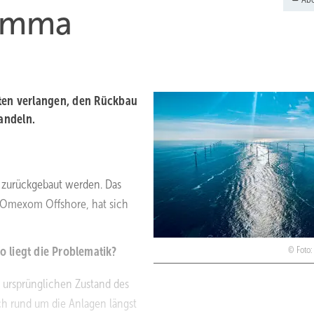
lemma
aten verlangen, den Rückbau
andeln.
l zurückgebaut werden. Das
on Omexom Offshore, hat sich
 liegt die Problematik?
Foto
n ursprünglichen Zustand des
ch rund um die Anlagen längst