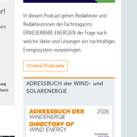
enutzt
r!
In diesem Podcast gehen Redakteure und
Redakteurinnen des Fachmagazins
nen
ERNEUERBARE ENERGIEN der Frage nach,
lb wird
welche Ideen und Lösungen ein nachhaltiges
Energiesystem voranbringen.
Unsere Podcasts
h
ADRESSBUCH der WIND- und
gung
ringen
 Daten
SOLARENERGIE
 diesen
 den