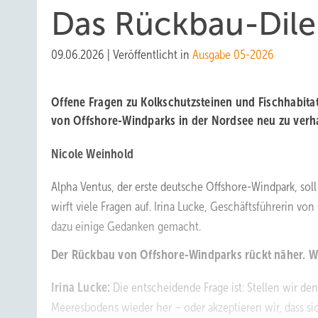
Das Rückbau-Di
09.06.2026
|
Veröffentlicht in
Ausgabe 05-2026
Offene Fragen zu Kolkschutzsteinen und Fischhabit
von Offshore-Windparks in der Nordsee neu zu verh
Nicole Weinhold
Alpha Ventus, der erste deutsche Offshore-Windpark, sol
wirft viele Fragen auf. Irina Lucke, Geschäftsführerin v
dazu einige Gedanken gemacht.
Der Rückbau von Offshore-Windparks rückt näher. Wo
Irina Lucke:
Die entscheidende Frage ist: Stellen wir de
Meeresbodens wieder her – oder akzeptieren wir, dass si