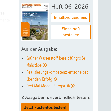
Heft 06-2026
see
Inhaltsverzeichnis
amente
Einzelheft
bestellen
Aus der Ausgabe:
en
Grüner Wasserstoff bereit für große
Maßstäbe
Realisierungskompetenz entscheidet
lich
über den
Erfolg
ch die
Drei Mal Modell
Europa
eld von
2 Ausgaben unverbindlich testen:
 es
Jetzt kostenlos testen!