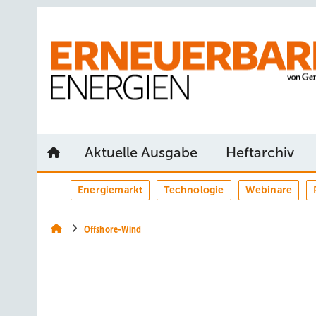
Springe
Springe
Springe
auf
auf
auf
Hauptinhalt
Hauptmenü
SiteSearch
Aktuelle Ausgabe
Heftarchiv
Energiemarkt
Technologie
Webinare
Offshore-Wind