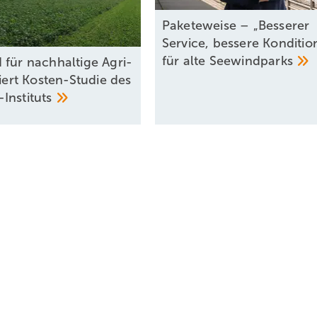
um Verträge, sondern um eine Abwägung: Welchen Zustand der Nordse
Paketeweise – „Besserer
Service, bessere Konditio
für alte
Seewindparks
 für nachhaltige Agri-
siert Kosten-Studie des
eine Technikfrage. Offshore-Windparks sind nicht nur Energieanlage
Instituts
Der Rückbau zwingt uns, diese Effekte ernsthaft zu bewerten. Wolle
rende Lebensräume entwickelt haben? Oder finden wir Wege, diese
 Entscheidung. Aber klar ist: Ohne bessere Daten zu den ökologischen
ten – wird sie sich kaum fundiert treffen lassen.
Fot