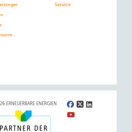
ersorger
Service
en
e
nzerne
026 ERNEUERBARE ENERGIEN