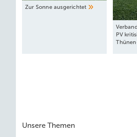
Diskussion derzeit sehr offen. Es geht nicht mehr nur 
Zur Sonne
ausgerichtet
wollen wir langfristig?
Ist der Rückbau nur eine Umweltfrage?
Verband
PV kriti
Irina Lucke:
Er ist zumindest genauso eine Umwelt- wie 
Thünen-
verändern Ökosysteme – und schaffen gleichzeitig neue. 
alles wieder entfernen, auch wenn sich dort funktionie
Strukturen teilweise zu erhalten? Das ist keine einfache
Effekten – gerade auch mit Blick auf Fische und andere Ar
Irina Lucke,
Geschäftsführerin Omexom Offshore
Unsere Themen