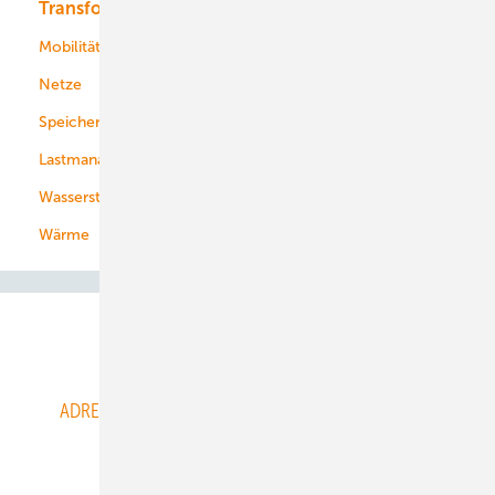
Transformation
Energieversorger
Service
Mobilität
Kommunen
Netze
Stadtwerke
Speicher
Energiekonzerne
Lastmanagement
Wasserstoff
Wärme
Abo- & Leserservice
ADRESSBUCH der WIND- und SOLARENERGIE
AGB
Alle Inhalte chronologisch
Anmelden