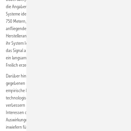
die Angaben der Hersteller der Antikollisionssysteme zutreffen. Diese
Systeme identifizieren Vögel wie Rotmilane in Entfernungen von bis zu
750 Metern, mit einer Erfassungsrate von 92 Prozent der
anfliegenden Tiere sowie einer Tier-Erkennungsrate von 97,5, darf
Herstellerangaben wie etwa denen der Firma Arsu GmbH bezogen auf
ihr System Identiflight geglaubt werden. Die Systeme geben daraufhin
das Signal an die Anlagensteuerungen, woraufhin die Windrotoren in
ein langsames und für Vögel ungefährliches Trudeln übergehen.
Freilich erzeugen sie dann auch fast keinen Strom mehr.
Darüber hinaus will die HNEE will in dem von Brandenburg in Auftrag
gegebenen und mit 1,8 Millionen Euro geförderten Projekt auch
empirische Daten dafür liefern, dass sich die Systeme durch
technologische Fortentwicklung noch gezielt in ihrer Wirkung
verbessern lassen. Und schließlich soll auch eine Abwägung mit
Interessen der Windkraft stattfinden: Welche wirtschaftlichen
Auswirkungen haben solche bedarfsgerechten Abschaltungen und
inwiefern führen sie zu Abnutzungen und Ermüdungen des