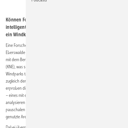
Können Forscher in Brandenburg belegen, dass
intelligente Sensorik in Windparks mehr Vögel retten, als
ein Windkraftverbot in Nist- oder Flugzonen?
Eine Forschergruppe der Hochschule für nachhaltige Entwicklung
Eberswalde (HNEE) untersucht seit Anfang Juni in Zusammenarbeit
mit dem Berliner Kompetenzzentrum Naturschutz und Energiewende
(KNE), was sensorbasierte automatisierte Vogeldetektionssysteme in
Windparks tatsächlich zur Verbesserung des Vogelschutzes und
zugleich der Windparkerträge leisten können. Bis im kommenden Jahr
erproben die Wissenschaftler zwei sogenannte Antikollisionssysteme
– eines mit einer Kamera und eines mit einem Radarsystem – und
analysieren die Wirksamkeit ihres Einsatzes im Vergleich zu
pauschalen Windkraftverbotszonen in von gefährdeten Vögeln
genutzte Areale.
Dabei überprüfen die Brandenburger Forscher zunächst, wie genau