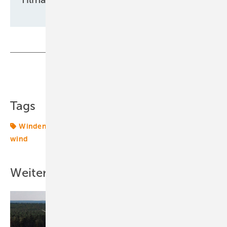
Teilen
Link kopieren
Tags
Windenergie
Windpark
Windtechnik
onshore-
wind
Weitere Inhalte