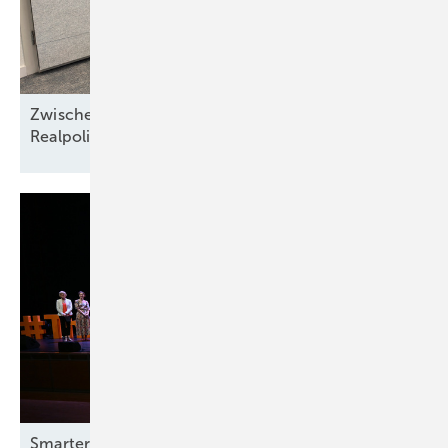
Zwischen Nordseewind und Berliner
Realpolitik
Smarter E Awards – die Gewinner stehen
fest