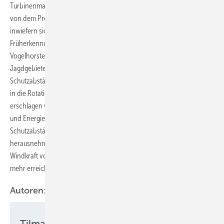
Turbinenmaterials? Die brandenburgische Politik erhofft sich zudem
von dem Projekt eine Diskussionsgrundlage dafür zu gewinnen,
inwiefern sich durch den Einsatz solch automatisierter Vogel-
Früherkennungssysteme die pauschalen Schutzabstände um
Vogelhorste von Greifvögeln wie Rotmilane oder um deren
Jagdgebiete verringern oder teilweise abschaffen lassen. Diese
Schutzabstände sollen dazu führen, dass Vögel nicht signifikant häufig
in die Rotationen der Windturbinenflügel hineingeraten und davon
erschlagen werden. Doch besteht nach Angaben des Wirtschafts-
und Energieministeriums des Bundeslandes die Gefahr, dass diese
Schutzabstände zu viele Flächen aus der Windkraftnutzung
herausnehmen und damit die brandenburgische Zielsetzung für die
Windkraft von 10,5 Gigawatt Windenergiekapazität im Jahr 2030 nicht
mehr erreichen lassen.
Autoren:
Tilman Weber