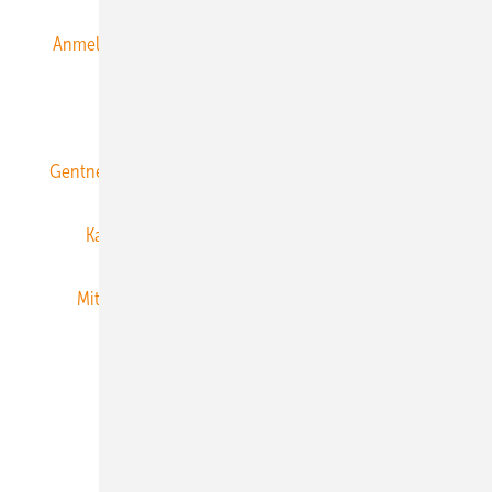
Anmeldung & Registrierung
Datenschutz
E-Paper
ERNEUERBARE ENERGIEN abonnieren
Gentner Energy Media
Gentner Verlag
Impressum
Karriere bei Gentner
Team
Mediaservice
Mitgliedschaften und Engagement
Newsletter
Privacy Manager
RSS-Feed
Veranstaltungen / Webinare
© 2026 ERNEUERBARE ENERGIEN