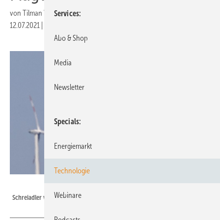
von
Tilman Weber
Services
12.07.2021
|
Druckvorschau
Abo & Shop
Media
Newsletter
Specials
Energiemarkt
Technologie
T.Krumenacker - NABU
Webinare
Schreiadler vor einem Windpark
Podcasts