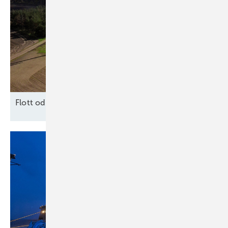
F lott oder
Schrott?