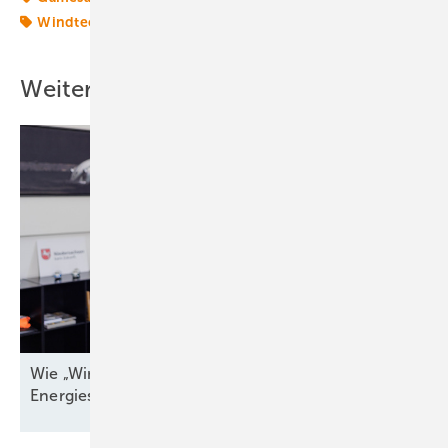
Windtechnik
onshore-wind
Weitere Inhalte
Wie „Windenergieland Eins“ sich aufs Staatsziel
Energiesicherheit einstellen
muss