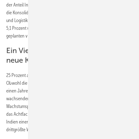
der Anteil Indiens daran lag bei 26 Prozent. Die Verkaufszunahme und
die Konsolidierung durch Kostensenkungen bei Material, Konstruktion
und Logistik verhalf der Windturbinensparte zu einer EBIT-Marge von
5,1 Prozent und damit etwas mehr als die für das Gesamtjahr
geplanten vier bis fünf Prozent.
Ein Viertel aller Aufträge erteilten
neue Kunden
25 Prozent aller bis Mai erteilten Aufträge kamen von Neukunden.
Obwohl die Verkäufe des ersten Quartals laut Gamesa kein Indiz für
einen Jahrestrend seien, zeige der weltweite Verkaufseinbruch den
wachsenden Beitrag eines jener Länder mit großem
Wachstumspotenzial: Indien. Dort wuchsen die Auslieferungen um
das Achtfache. Gamesa hat so nach nur 18 Monaten Präsenz in
Indien einen Marktanteil von zehn Prozent erreicht und ist damit das
drittgrößte Windenergieunternehmen im Lande.