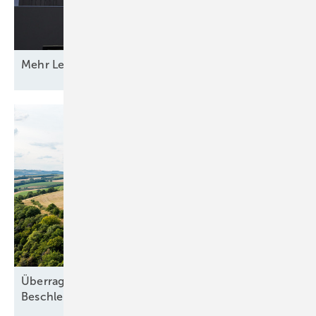
Mehr Leistung &
­Funktion
Überragendes öffentliches Interesse:
Beschleunigung ohne
Freifahrtschein