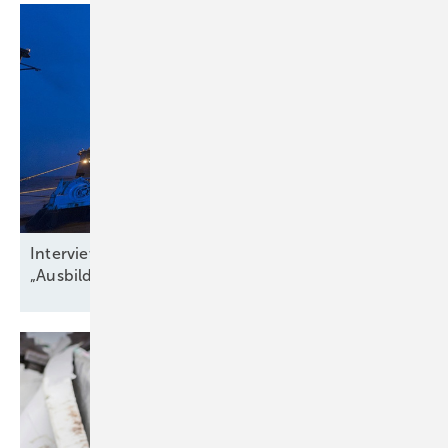
Interview zu Jobs in der Windbranche:
„Ausbildungsquote niedriger als
Krankenstand“