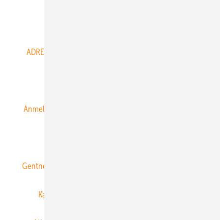
Abo- & Leserservice
ADRESSBUCH der WIND- und SOLARENERGIE
AGB
Alle Inhalte chronologisch
Anmelden
Anmeldung & Registrierung
Datenschutz
E-Paper
ERNEUERBARE ENERGIEN abonnieren
Gentner Energy Media
Gentner Verlag
Impressum
Karriere bei Gentner
Team
Mediaservice