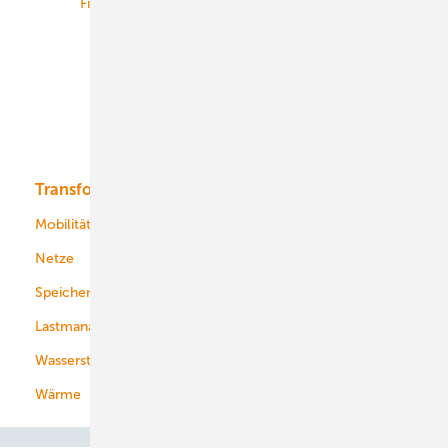
Finanzierung
Betrieb
Onshore-Wind
Offshore-Wind
Solar
Bioenergie
Transformation
Energieversorger
Service
Mobilität
Kommunen
Netze
Stadtwerke
Speicher
Energiekonzerne
Lastmanagement
Wasserstoff
Wärme