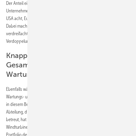
Der Anteil einzelner Länder und Regionen an den
Unternehmensverkäufen verteilte sich folgendermaßen: China 13,
USA acht, Europa ohne Spanien 27 und die übrige Welt 28 Prozent.
Dabei machte Gamesa signifikante Fortschritte in Lateinamerika und
verdreifachte seinen Verkauf auf 164 MW. In Osteuropa gab es eine
Verdoppelung auf 107 MW.
Knapp 13 Prozent des
Gesamtumsatzes generierten
Wartung und Instandhaltung
Ebenfalls während des ersten Quartals 2011 hat Gamesa seinen
Wartungs- und Instandhaltungsservice ausgebaut und seinen Umsatz
in diesem Bereich um 30 Prozent auf 78 Millionen Euro gesteigert. Die
Abteilung, die Windstromproduktionskapazitäten von über 13.600 MW
betreut, hat damit 12,7 Prozent zum Gesamtumsatz der
Windturbinensparte beigetragen. Das Windparkentwicklungs-
Portfolio der Spanier wuchs um zwölf Prozent auf 24.097 MW, nicht