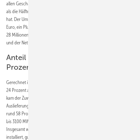
allen Geschäftsbereichen. So hatte Gamesa bereits Ende März mehr
als die Hälfte seiner für 2011 geplanten Windturbinenverkäufe erreicht
hat. Der Umsatz in den ersten drei Monaten betrug 585 Millionen
Euro, ein Plus von 25 Prozent im Vergleich zum Vorjahreszeitraum. Mit
28 Millionen Euro stieg das operative Ergebnis (EBIT) um 18 Prozent
und der Nettogewinn sogar um 67 Prozent auf 13 Millionen Euro.
Anteil Indiens am Umsatz betrug 26
Prozent
Gerechnet in Megawatt (MW) nahmen die Windturbinenverkäufe um
24 Prozent auf 579 MW zu. Zum ersten Mal in Gamesas Geschichte
kam der Zuwachs komplett von außerhalb Spaniens. Die
Auslieferungen beliefen sich auf 1706 MW und deckten damit bereits
rund 58 Prozent der für das gesamte Jahr geplanten Verkäufe (2800
bis 3100 MW) ab. Mitte Mai betrug die Quote schon 70 Prozent.
Insgesamt wurden in den ersten drei Monaten dieses Jahres 546 MW
installiert, gut zweieinhalb mal soviel wie im Vorjahreszeitraum. Allein