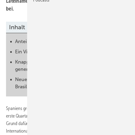
Lateinamerika trugen einen Großteil zur positiven Bilanz
bei.
Inhalt
Anteil Indiens am Umsatz betrug 26 Prozent
Ein Viertel aller Aufträge erteilten neue Kunden
Knapp 13 Prozent des Gesamtumsatzes
generierten Wartung und Instandhaltung
Neue Fertigungsstätten in China, Indien,
Brasilien und Spanien
Spaniens größter Windenergieanlagen-Produzent Gamesa hat das
erste Quartal 2011 mit einem deutlichen Wachstum abgeschlossen. Als
Grund dafür nennt das Unternehmen Fortschritte in der
Internationalisierung, effizienteres Management und die Erholung in