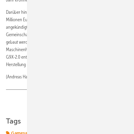
Darüber hinaus hat Gamesa für 2012 Investitionen von mehr als 60
Millionen Euro für den Bau dreier neuer Produktionsstätten in Indien
angekündigt, in denen im Rahmen eines
Gemeinschaftsunternehmens Rotoren, Maschinenhäuser und Türme
gebaut werden sollen. Daneben soll in Brasilien die erste
Maschinenhaus-Produktionsstätte des dortigen Marktes für den Typ
G9X-2.0 entstehen. Zudem investiert der Konzern in Spanien in die
Herstellung seiner neuen G10X-4,5-MW-Windturbine.
(Andreas Haude)
Teilen
Link kopieren
Tags
Gamesa
Instandhaltung
Wartung
Windenergie