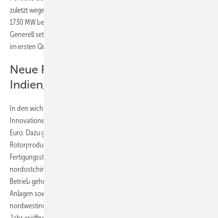
zuletzt wegen des indischen Anteils, der in sieben Bundesstaaten
1730 MW betrug und dort um 39 Prozent auf 3352 MW anstieg.
Generell setzten sämtliche Geschäftsbereiche ihre globale Expansion
im ersten Quartal analog zum Geschäftsplan 2011 – 2013 fort.
Neue Fertigungsstätten in China,
Indien, Brasilien und Spanien
In den wichtigen Windenergiemärkten und im Bereich von
Innovationen erhöhte Gamesa seine Investitionen auf 39 Millionen
Euro. Dazu gehören unter anderem mehr
Rotorproduktionskapazitäten für den Typ G9X-2.0 in China, zwei neue
Fertigungsstätten in der inneren Mongolei und der
nordostchinesischen Provinz Jílín, die noch im laufenden Jahr in
Betrieb gehen sollen, neue Kapazitäten in Indien für G5X-850kW-
Anlagen sowie der Baubeginn eines Rotorwerks im
nordwestindischen Bundesstaat Gujarat, das ebenfalls noch dieses
Jahr eröffnet werden soll.