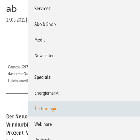
ab
Services
17.05.2011
|
Druckvorschau
Abo & Shop
Media
Newsletter
Foto: Gamesa
Gamesa G97 - 2,0-MW-IIIa-Turbine | Rundum positiv: die von Gamesa über
das erste Quartal 2011 vorgelegten Zahlen. Vor allem in Indien,
Specials
Lateinamerika und Osteuropa konnte der spanische Konzern zulegen.
Energiemarkt
Technologie
Der Nettogewinn von Spaniens führendem
Windturbinenhersteller wuchs um 67, der Umsatz um 24
Webinare
Prozent. Vor allem die Anlagenverkäufe in Indien und
Podcasts