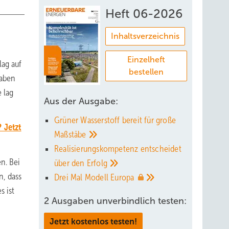
Heft 06-2026
Inhaltsverzeichnis
Einzelheft
lag auf
bestellen
haben
 lag
Aus der Ausgabe:
Grüner Wasserstoff bereit für große
 Jetzt
Maßstäbe
Realisierungskompetenz entscheidet
n. Bei
über den
Erfolg
n, dass
Drei Mal Modell
Europa
s ist
2 Ausgaben unverbindlich testen:
Jetzt kostenlos testen!