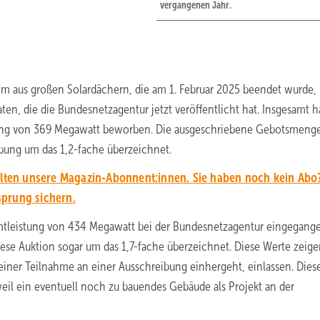
vergangenen Jahr.
om aus großen Solardächern, die am 1. Februar 2025 beendet wurde, 
aten, die die Bundesnetzagentur jetzt veröffentlicht hat. Insgesamt 
stung von 369 Megawatt beworben. Die ausgeschriebene Gebotsmenge
bung um das 1,2-fache überzeichnet.
alten unsere Magazin-Abonnent:innen. Sie haben noch kein Abo?
sprung sichern.
tleistung von 434 Megawatt bei der Bundesnetzagentur eingegange
e Auktion sogar um das 1,7-fache überzeichnet. Diese Werte zeige
 einer Teilnahme an einer Ausschreibung einhergeht, einlassen. Diese
weil ein eventuell noch zu bauendes Gebäude als Projekt an der