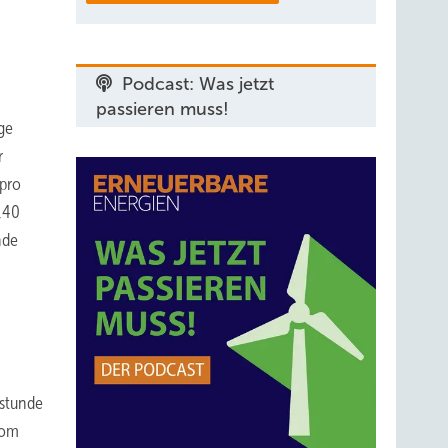
Podcast: Was jetzt
passieren muss!
ge
r
 pro
,40
nde
tstunde
rom