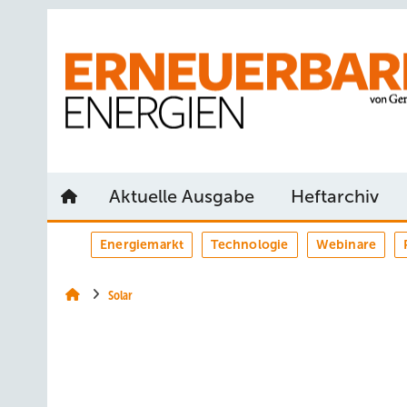
Springe
Springe
Springe
auf
auf
auf
Hauptinhalt
Hauptmenü
SiteSearch
Aktuelle Ausgabe
Heftarchiv
Energiemarkt
Technologie
Webinare
Solar