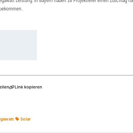
att Leistung. In Bayern haben 18 Projektierer einen Zuschlag für
t bekommen.
eilen
Link kopieren
gawatt
Solar