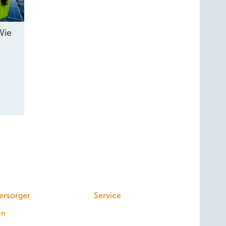
Wie
ersorger
Service
en