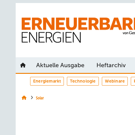
Springe
Springe
Springe
auf
auf
auf
Hauptinhalt
Hauptmenü
SiteSearch
Aktuelle Ausgabe
Heftarchiv
Energiemarkt
Technologie
Webinare
Solar