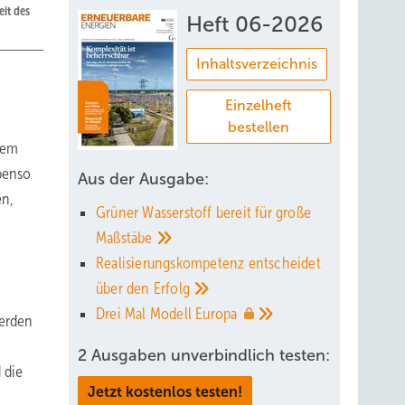
eit des
Heft 06-2026
Inhaltsverzeichnis
Einzelheft
bestellen
dem
Ebenso
Aus der Ausgabe:
en,
Grüner Wasserstoff bereit für große
Maßstäbe
Realisierungskompetenz entscheidet
über den
Erfolg
Drei Mal Modell
Europa
werden
2 Ausgaben unverbindlich testen:
 die
Jetzt kostenlos testen!