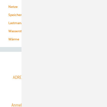
Netze
Stadtwerke
Speicher
Energiekonzerne
Lastmanagement
Wasserstoff
Wärme
Abo- & Leserservice
ADRESSBUCH der WIND- und SOLARENERGIE
AGB
Alle Inhalte chronologisch
Anmelden
Anmeldung & Registrierung
Datenschutz
E-Paper