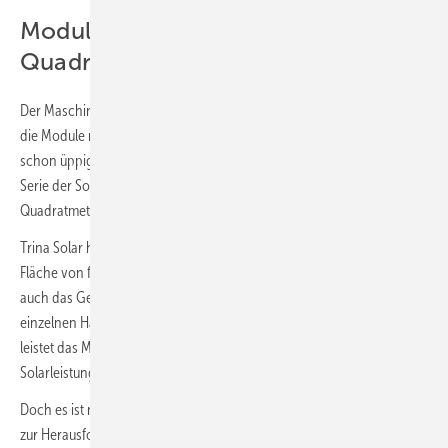
Modulflächen bis 3,11
Quadratmeter
Der Maschinenpark des Unternehmens ist dafür gerüstet. Ob dann
die Module noch größer werden, wird sich zeigen. Immerhin sind
schon üppige Dimensionen erreicht. Das größte Modul der neuen
Serie der Sonnenstromfabrik bringt es auf eine Fläche von gut 2,4
Quadratmeter.
Trina Solar hat mit dem neuen Vertex Modul sogar ein Paneel mit einer
Fläche von fast 3,11 Quadratmeter im Portfolio. Entsprechend steigt
auch das Gewicht des Moduls auf satte 33,9 Kilogramm. Für einen
einzelnen Handwerker ist die kaum noch zu stemmen. Immerhin
leistet das Modul 670 Watt, so dass damit in kurzer Zeit viel
Solarleistung in-stalliert ist.
Doch es ist nicht nur die Handhabung, die mit den großen Modulen
zur Herausforderung wird. „Vor allem im Segment der Dachanlagen