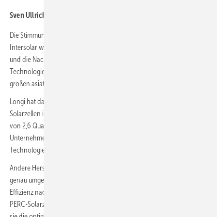
Sven Ullrich
Die Stimmung bei den Modulherstellern auf der diesjährigen
Intersolar war prächtig. Sie können in volle Auftragsbücher schauen,
und die Nachfrage steigt weiter. Außerdem haben sie weiter an den
Technologien gefeilt. Das Ziel: mehr Effizienz. So setzen auch die
großen asiatischen Hersteller längst auf hochwertige Projektmodule.
Longi hat das Projektmodul Himo 5 auch mit monokristallinen
Solarzellen im Portfolio. Es erreicht bis zu 550 Watt auf einer Fläche
von 2,6 Quadratmetern. Das sind fast 213 Watt pro Quadratmeter. Das
Unternehmen setzt hier auf die seit mehreren Jahren bewährte PERC-
Technologie und nutzt dafür p-Typ-Solarzellen.
Andere Hersteller setzen inzwischen schon auf n-Typ-Zellen, die
genau umgekehrt aufgebaut sind und denen das Potenzial höherer
Effizienz nachgesagt wird. „Doch wir nutzen weiterhin die p-Typ-
PERC-Solarzellen, da sie immer noch der Industriestandard sind und
sie die optimale Wahl für die meisten unserer Großprojekte auch für