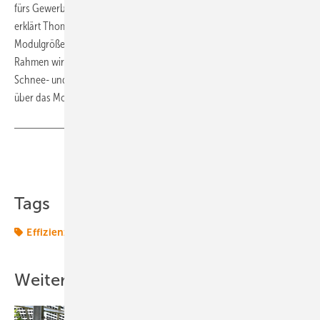
fürs Gewerbe müssen auch die Montagesysteme angepasst werden“,
erklärt Thomas Bartsch von IBC Solar. „Denn mit steigenden
Modulgrößen und einem erkennbaren Trend hin zu dünneren
Rahmen wird die Durchbiegung der Module bei gleichbleibenden
Schnee- und Windlasten zur Herausforderung.“ Diese müssen dann
über das Montagesystem abgefangen werden.
Teilen
Link kopieren
Tags
Effizienz
Module
Solar
Weitere Inhalte