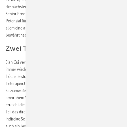
die nächsten zwei bis drei Jahre bleiben werden“, sagt Jian Cui,
Senior Produktmanager von Longi. „P-Typ-Zellen haben nicht nur das
Potenzial für weitere Steigerungen der Wirkungsgrade. Sie sind vor
allem eine ausgereifte Technologie, die sich in der Massenfertigung
bewährt hat.“
Zwei Technologien in einem Modul
Jian Cui verweist darauf, dass Longi mit der p-Typ-PERC-Technologie
immer wieder neue Wirkungsgradrekorde aufgestellt hat. Die jüngste
Höchstleistung hat das Unternehmen aber mit einer sogenannten
Heterojunctionsolarzelle erreicht. Dies sind Zellen, die auf kristallinen
Siliziumwafern basieren. Diese werden mit einer dünnen Schicht aus
amorphem Silizium ummantelt. Durch die doppelte Halbleiterstruktur
erreicht die Solarzelle eine höhere Effizienz. Während der kristalline
Teil das direkte Sonnenlicht nutzt, kann die amorphe Zellschicht das
indirekte Sonnenlicht verwenden. Dadurch erreichen die Module
auch ein besseres Schwachlichtverhalten.