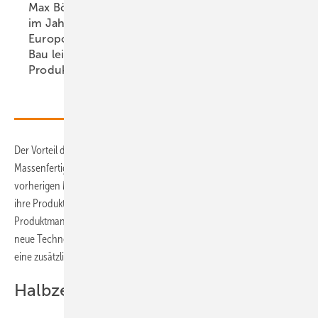
Max Bögl: 1.000 Türme
im Jahr; Fuchs
Europoles: Prototyp im
Bau leitet
Klangtest im
Produktionsstart
ein
Windpark
Der Vorteil dieser Technologie liegt in der Umsetzung in der
Massenfertigung. „Denn die Zellhersteller müssen im Vergleich zu den
vorherigen Mono-PERC-Zellen nur zwei weitere Fertigungsschritte in
ihre Produktionslinien einfügen“, weiß Thomas Bartsch, Leiter des
Produktmanagments bei IBC Solar. „Dadurch wird der Umstieg auf die
neue Technologie relativ einfach möglich. Schließlich geht es nur um
eine zusätzliche Behandlung der Waferoberfläche.“
Halbzellen sind Standard