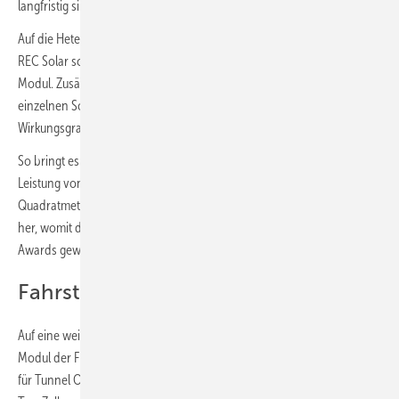
langfristig sinkende Modulleistung.
Auf die Heterojunction-Technologie mit ihrer hohen Effizienz setzt
REC Solar schon länger. Auch das neue Alpha Pure ist ein solches
Modul. Zusätzlich hat REC aber noch die Lücken zwischen den
einzelnen Solarzellen eliminiert. Dadurch steigt nicht nur der
Wirkungsgrad, sondern auch die Leistung bezogen auf die Fläche.
So bringt es REC bei einer Fläche von nur 1,85 Quadratmeter auf eine
Leistung von bis zu 410 Watt. Das sind ebenfalls satte 219 Watt pro
Quadratmeter. Zudem stellt REC die neuen Module komplett ohne Blei
her, womit das Unternehmen einen der diesjährigen Intersolar-
Awards gewonnen hat.
Fahrstuhl für Elektronen
Auf eine weitere Technologie setzt unter anderem IBC Solar. Das neue
Modul der Franken ist mit Topcon-Zellen ausgestattet. Topcon steht
für Tunnel Oxide Passivated Contact. Auch diese basieren auf einer n-