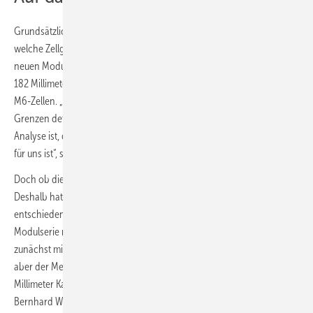
Grundsätzlich stehen die Modulhersteller derzeit vor der Frage,
welche Zellgröße sich mittelfristig durchsetzt. So nutzt Longi für die
neuen Module Solarzellen der Größe M10 mit einer Kantenlänge von
182 Millimeter. Der vorherige Standard waren 166 Millimeter große
M6-Zellen. „Wir haben die technologische Entwicklung und die
Grenzen detailliert und umfassend analysiert. Das Ergebnis dieser
Analyse ist, dass die 182-Millimeter-Zelle derzeit die passende Größe
für uns ist“, sagt Jian Cui.
Doch ob dies das Ende des Zellwachstums ist, steht nicht fest.
Deshalb hat sich die Sonnenstromfabrik für mehr Flexibilität
entschieden. Das Unternehmen wird noch in diesem Jahr seine neue
Modulserie mit Heterojunction-Zellen herausbringen. Diese wird
zunächst mit M10-Zellen auf den Markt kommen. „Langfristig sind wir
aber der Meinung, dass es in Richtung eines Zellformats von 220
Millimeter Kantenlänge gehen wird“, prognostiziert Geschäftsführer
Bernhard Weilharter.