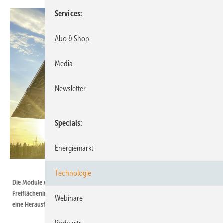
Services
Abo & Shop
Media
Newsletter
Specials
Energiemarkt
Foto: Trina Solar
Technologie
Die Module werden immer effizienter, aber auch größer. Für die
Freiflächeninstallation ist das kein Problem. Aber auf dem Dach wird es
Webinare
eine Herausforderung.
Podcasts