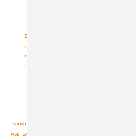
Unsere Themen
Energiemarkt
Technologie
Energierecht
Planung
Energiemärkte weltweit
Logistik
Finanzierung
Betrieb
Onshore-Wind
Offshore-Wind
Solar
Bioenergie
Transformation
Energieversorger
Service
Mobilität
Kommunen