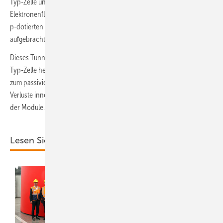
Typ-Zelle und einer zusätzlichen p-dotierten Schicht, um den
Elektronenfluss zu ermöglichen. Zwischen der Siliziumbasis und der
p-dotierten Schicht wird aber noch eine Lage aus Siliziumdioxid
aufgebracht, die als namensgebendes Tunneloxid fungiert.
Dieses Tunneloxid wirkt wie ein Fahrstuhl für die Elektronen aus der n-
Typ-Zelle heraus in die p-dotierte Außenschicht, von wo sie weiter
zum passivierten Rückseitenkontakt wandern. Dadurch sinken die
Verluste innerhalb der Solarzelle, und es steigen Effizienz und Leistung
der Module.
Lesen Sie auch: