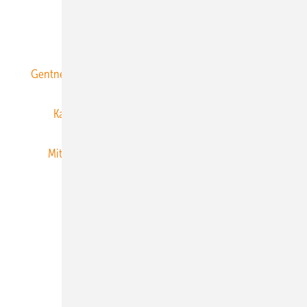
ERNEUERBARE ENERGIEN abonnieren
Gentner Energy Media
Gentner Verlag
Impressum
Karriere bei Gentner
Team
Mediaservice
Mitgliedschaften und Engagement
Newsletter
Privacy Manager
RSS-Feed
Veranstaltungen / Webinare
© 2026 ERNEUERBARE ENERGIEN