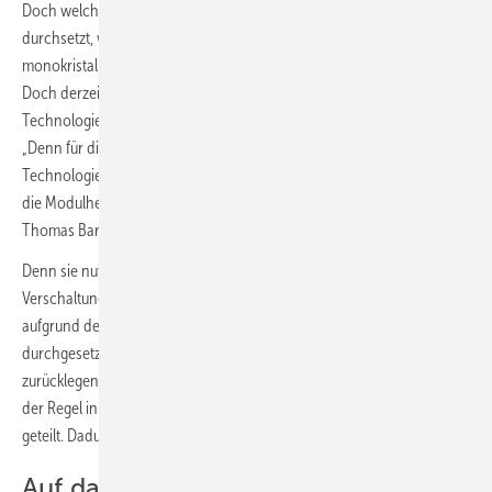
Doch welche dieser Technologien sich schließlich am Markt
durchsetzt, wird sich zeigen. IBC Solar hat zwar auch Module mit
monokristallinen PERC-Zellen und Heterojunctionmodule im Portfolio.
Doch derzeit setzt das Unternehmen verstärkt auf die Topcon-
Technologie, da sie in der Massenfertigung gerade die Nase vorn hat.
„Denn für die Zellhersteller ist der Umstieg auf die Heterojunction-
Technologie ein größerer Aufwand als die Topcon-Technologie. Für
die Modulhersteller ist dies weniger eine Herausforderung“, erklärt
Thomas Bartsch.
Denn sie nutzen die Zellen aus der Industrie. Sie müssen die
Verschaltung anpassen und vor allem die Zellen schneiden. Denn
aufgrund der steigenden Zellgröße haben sich die Halbzellenmodule
durchgesetzt. Dadurch müssen die Elektronen kürzere Wege
zurücklegen, was die Effizienz erhöht. Zudem werden die Module in
der Regel in zwei oder drei separat voneinander funktionierende Teile
geteilt. Dadurch sind sie nicht mehr so anfällig gegen Verschattungen.
Auf das Zellwachstum vorbereiten