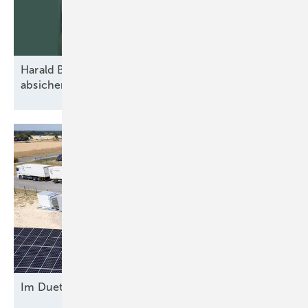
Harald Brand: „Vom ersten Spatenstich an
absichern“
Im Duett am
Netz