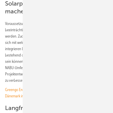
Solarparks umweltfreundlicher
machen
Voraussetzung dabei ist, den Betrieb der Anlage nicht zu
beeinträchtigen. So sollen Verschattungen der Module vermieden
werden. Zudem erproben die Projektpartner, welche Maßnahmen
sich mit welchem Kostenaufwand in den Betrieb der Anlage
integrieren lassen. „Wir wollen zeigen, dass Solarparks – ob
bestehend oder neu errichtet – noch deutlich umweltfreundlicher
sein können, als sie es bisher sind“, erklärt Daniel Rieger. „Mit der
NABU-Umfeldberatung wollen wir künftig auch anderen
Projektentwicklern helfen, den Natur- und Artenschutz in ihren Parks
zu verbessern.“
Greengo Energy und Hofor nehmen Biodiversitätssolarpark in
Dänemark in Betrieb
Langfristige Kooperation durch