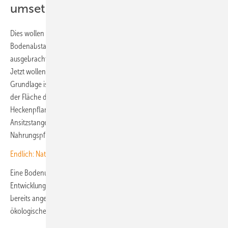
umsetzen
Dies wollen sie mit dem Projekt zeigen. So hat die Umzäunung einen
Bodenabstand für kleinere Tiere. Zudem wurde lokales Saatgut
ausgebracht und bei der Flächenpflege wird auf Herbizide verzichtet.
Jetzt wollen Naturstrom und der NABU aber noch nachbessern.
Grundlage ist die Kartierung und Erfassung von Flora und Fauna auf
der Fläche durch die NABU-Gliederung Weißwasser. Neben
Heckenpflanzungen planen NABU und Naturstrom derzeit auch
Ansitzstangen für Greifvögel und die Aussaat ansässiger
Nahrungspflanzen für heimische Insekten.
Endlich: Natur- und Klimaschutz rücken zusammen
Eine Bodenuntersuchung soll außerdem zeigen, welche
Entwicklungen vor Ort noch möglich sind. Nach einer Kartierung
bereits angesiedelter Tier- und Pflanzenarten ist die Umsetzung der
ökologischen Maßnahmen ab 2025 angesetzt.