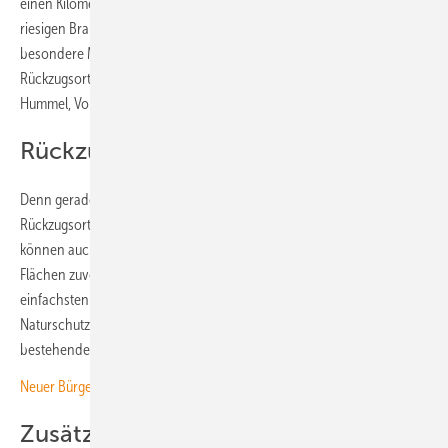
einen Kilometer östlich des Braunkohletagebaus Nochten. „Die
riesigen Braunkohlebagger in direkter Nachbarschaft sind eine ganz
besondere Motivation, auf dem Gelände unseres Solarparks
Rückzugsorte für Tiere und Pflanzen zu schaffen“, erklärt Oliver
Hummel, Vorstandsvorsitzender von Naturstrom.
Rückzugsort für Tiere und Pflanzen
Denn gerade solare Freiflächenanlagen können zu einem solchen
Rückzugsort für regionale Tier- und Pflanzenarten werden. Sie
können auch zu einer Regeneration der Böden beitragen, wenn die
Flächen zuvor intensiv landwirtschaftlich genutzt wurden. Am
einfachsten sei dieses Potenzial auszuschöpfen, wenn der lokale
Naturschutz von Anfang an eingeplant werde. Doch auch bei
bestehenden Solarparks sei viel möglich, betonen die Projektpartner.
Neuer Bürgersolarpark in Niedersachsen mit viel Biodiversität geplant
Zusätzliche Naturschutzmaßnahmen