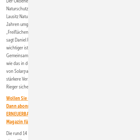
Der Ökoenergieversorger Naturstrom konzipiert zusammen mit dem
Naturschutzbund Deutschland (NABU) im Solarpark in Nochten in der
Lausitz Naturschutzmaßnahmen. Diese sollen in den kommenden
Jahren umgesetzt und deren Wirkung beobachtet werden.
„Freiflächen-Photovoltaikanlagen gehören zur Energiewende dazu“,
sagt Daniel Rieger, Mitglied der Geschäftsführung des NABU. „Umso
wichtiger ist, dass ihr Bau und Betrieb naturverträglich geschehen.
Gemeinsam mit Naturstrom wollen wir im Solarpark Nochten zeigen,
wie das in der Praxis gelingen kann. Angesichts der wachsenden Zahl
von Solarparks gibt es hier noch erhebliches Potenzial für eine
stärkere Verzahnung mit dem Biodiversitätsschutz“, ist sich Daniel
Rieger sicher.
Wollen Sie über die Energiewende auf dem Laufenden bleiben?
Dann abonnieren Sie einfach den kostenlosen Newsletter von
ERNEUERBARE ENERGIEN – dem größten verbandsunabhängigen
Magazin für erneuerbare Energien in Deutschland!
Die rund 14 Hektar große Anlage in der Oberlausitz liegt nur rund