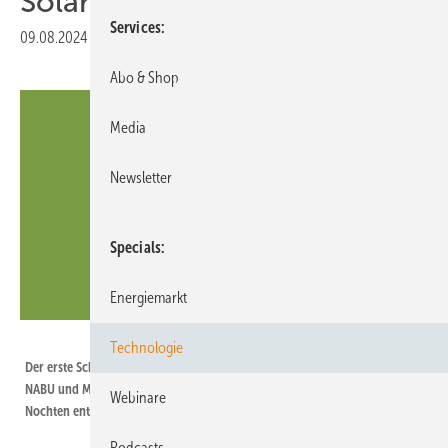
Solarpark Nochten um
Services
09.08.2024
|
Druckvorschau
Abo & Shop
Media
Newsletter
Specials
Energiemarkt
Naturstrom
Technologie
Der erste Schritt ist die Bestandsaufnahme. Hier haben Mitglieder:innen des
NABU und Mitarbeiter:innen von Naturstrom Bodenproben im Solarpark
Webinare
Nochten entnommen.
Podcasts