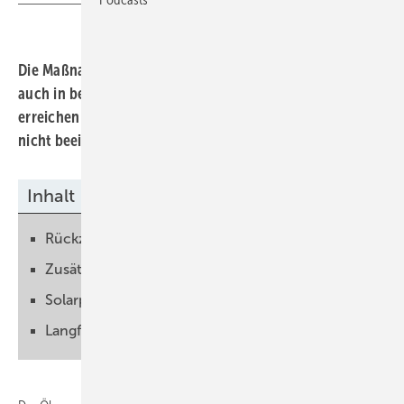
Die Maßnahmen sollen zeigen, wie sich Naturschutz
auch in bestehenden solaren Freiflächenanlagen
erreichen lässt. Vorgabe ist, dass der Betrieb der Anlage
nicht beeinträchtigt wird.
Inhalt
Rückzugsort für Tiere und Pflanzen
Zusätzliche Naturschutzmaßnahmen umsetzen
Solarparks umweltfreundlicher machen
Langfristige Kooperation durch Naturschutz