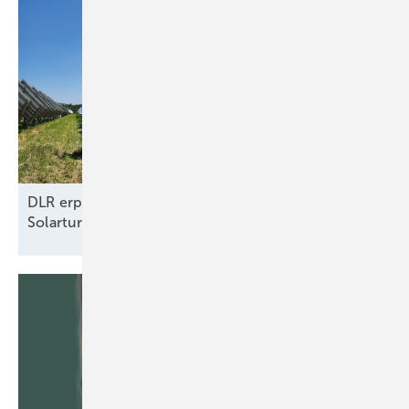
DLR erprobt Konzept für autonomen Betrieb von
Solarturmkraftwerken