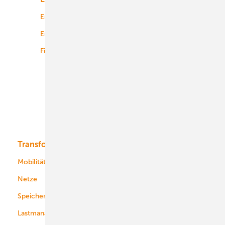
Energierecht
Planung
Energiemärkte weltweit
Logistik
Finanzierung
Betrieb
Onshore-Wind
Offshore-Wind
Solar
Bioenergie
Transformation
Energieversorger
Service
Mobilität
Kommunen
Netze
Stadtwerke
Speicher
Energiekonzerne
Lastmanagement