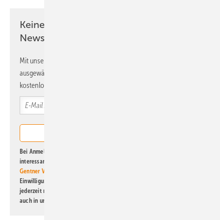
Keine Zeit? Kein Problem mit dem ERE
Newsletter!
Mit unserem Newsletter erhalten Sie regelmäßig von uns
ausgewählte Informationen und Neuigkeiten, gebündelt und
kostenlos direkt ins Postfach.
Bei Anmeldung zu diesem Newsletter bin ich damit einverstanden, über
interessante Verlags- und Online-Angebote
der Marken der Alfons W.
Gentner Verlag GmbH & Co. KG
informiert zu werden. Diese
Einwilligung kann ich jederzeit widerrufen und eine Abmeldung ist
jederzeit möglich. Informationen zum Umgang mit Daten finden Sie
auch in unserer
Datenschutzerklärung
.