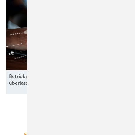
Betriebsführung heißt: Nichts dem Zufall
überlassen
Unsere Themen
Energiemarkt
Technologie