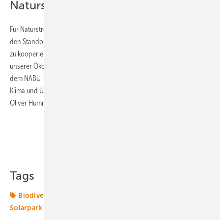
Naturschutz
Für Naturstrom ist das Projekt ein Ansatz, besser und dauerhaft mit
den Standortgemeinden von Solarparks und den Menschen vor Ort
zu kooperieren. „Auch deswegen ist uns die Naturverträglichkeit
unserer Ökostromanlagen wichtig. Die langfristige Kooperation mit
dem NABU ist für uns die ideale Gelegenheit mit Profis das Beste für
Klima und Umwelt aus unseren Solarparks herauszuholen“, betont
Oliver Hummel. (su)
Teilen
Link kopieren
Tags
Biodiversität
NABU
Naturstrom
Solar
Solarpark