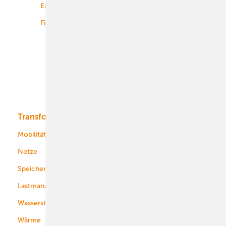
Energiemärkte weltweit
Logistik
Finanzierung
Betrieb
Onshore-Wind
Offshore-Wind
Solar
Bioenergie
Transformation
Energieversorger
Service
Mobilität
Kommunen
Netze
Stadtwerke
Speicher
Energiekonzerne
Lastmanagement
Wasserstoff
Wärme