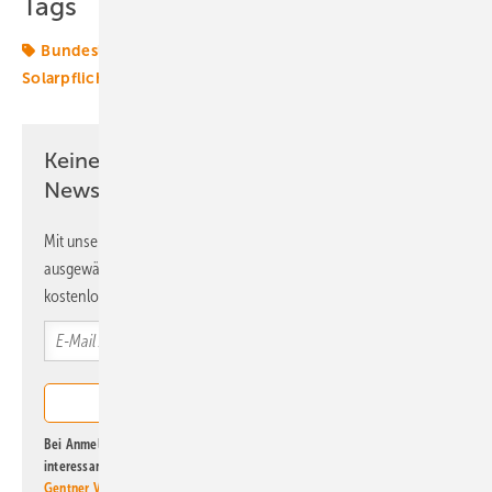
Tags
Bundesländer
Deutschland
Solar
Solaranlage
Solarpflicht
Keine Zeit? Kein Problem mit dem ERE
Newsletter!
Mit unserem Newsletter erhalten Sie regelmäßig von uns
ausgewählte Informationen und Neuigkeiten, gebündelt und
kostenlos direkt ins Postfach.
Bei Anmeldung zu diesem Newsletter bin ich damit einverstanden, über
interessante Verlags- und Online-Angebote
der Marken der Alfons W.
Gentner Verlag GmbH & Co. KG
informiert zu werden. Diese