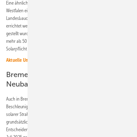
Eine ähnliche Regelung wie Niedersachsen hat auch Nordrhein-
Westfalen eingeführt. Im Paragraf 42a der dortigen
Landesbauordnung ist geregelt, dass eine Solaranlage verpflichtend
errichtet werden muss, wenn der Bauantrag nach dem 1. Januar 2025
gestellt wurde. Voraussetzung ist, dass die Nutzfläche des Gebäudes
mehr als 50 Quadratmeter beträgt. Für das Jahr 2026 ist auch eine
Solarpflicht bei der Sanierung von Gewerbedächern vorgesehen.
Aktuelle Umfrage: Wähler wollen schnelleren Solarausbau
Bremen will Solaranlagen auf allen
Neubauten
Auch in Bremen wird noch in diesem Jahr auf Basis des Gesetzes zur
Beschleunigung des Ausbaus von Anlagen zur Stromerzeugung aus
solarer Strahlungsenergie (Bremisches Solargesetz) eine
grundsätzliche Solarpflicht für alle Neubauten eingeführt.
Entscheidend ist der Eingang des Bauantrags. Wird dieser vor dem 1.