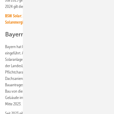
Juli 2025 gestellt, gilt die Solarpflicht weiterhin nicht. Schon seit 1. Juli
2024 gilt die Solarpflicht bei der Dachsanierung.
BSW Solar: Zehn Punkte für den weiteren Ausbau der
Solarenergie
Bayern geht Sonderweg
Bayern hat keine konkrete Verpflichtung zum Bau einer Solaranlage
eingeführt. Allerdings sollten die Bauherren auf ihrem Neubau eine
Solaranlage planen und betreiben. Diese Regelung im Paragraf 44a
der Landesbauordnung hat mehr einen Empfehlungs- denn einen
Pflichtcharakter. Dies gilt seit 1. Januar 2025 und auch bei
Dachsanierungen. Entscheidend ist hier der Eingang des jeweiligen
Bauantrages. Wurde dieser vor dem Jahreswechsel gestellt, bleibt der
Bau von dieser Empfehlung befreit. Für Gewerbegebäude und
Gebäude im Besitz des Freistaats gilt diese Empfehlung bereits seit
Mitte 2023.
Seit 2023 gilt auch in Schleswig-Holstein eine Solarpflicht – allerdings