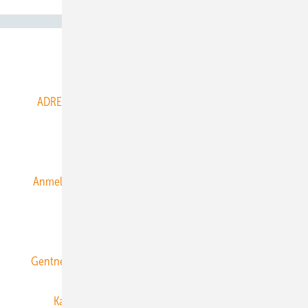
Abo- & Leserservice
ADRESSBUCH der WIND- und SOLARENERGIE
AGB
Alle Inhalte chronologisch
Anmelden
Anmeldung & Registrierung
Datenschutz
E-Paper
ERNEUERBARE ENERGIEN abonnieren
Gentner Energy Media
Gentner Verlag
Impressum
Karriere bei Gentner
Team
Mediaservice