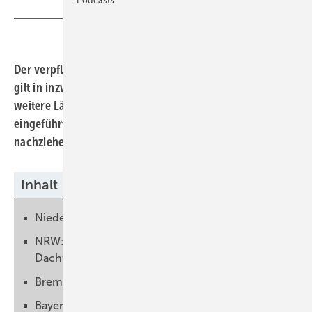
Der verpflichtende Bau von Solaranlagen auf Gebäuden
gilt in inzwischen zehn Bundesländern. Denn fünf
weitere Länder haben entsprechende Regelungen neu
eingeführt. Schleswig-Holstein wird nächstes Jahr
nachziehen.
Inhalt
Niedersachsen verschärft bestehende Regeln
NRW: Solaranlage ab 50 Quadratmetern
Dachfläche ist Pflicht
Bremen will Solaranlagen auf allen Neubauten
Bayern geht Sonderweg