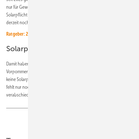
nur für Gewerbegebäude. Für Wohngebäude ist die Einführung einer
Solarpflicht für Anfang 2026 geplant. Das dazugehörige Gesetz hängt
derzeit noch im Landtag fest.
Ratgeber: 250 Tipps für solaren Eigenstrom
Solarpflicht fehlt vor allem im Osten
Damit haben nur die ostdeutschen Bundesländer Mecklenburg-
Vorpommern, Sachsen, Sachsen-Anhalt und Thüringen bisher noch
keine Solarpflichten eingeführt oder geplant. Im Westen der Republik
fehlt nur noch das Saarland, das bisher keine Solarpflicht
verabschiedet hat. (su)
Teilen
Link kopieren