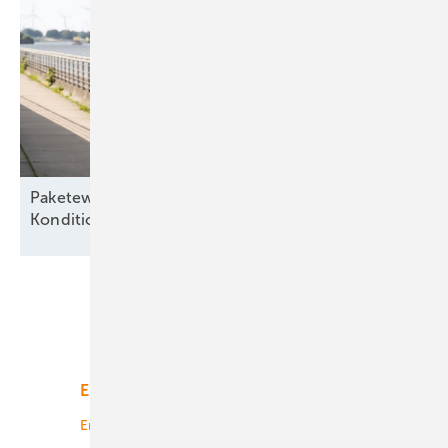
Paketeweise – „Besserer Service, bessere
Konditionen“ für alte
Seewindparks
Unsere Themen
Energiemarkt
Technologie
Energierecht
Planung