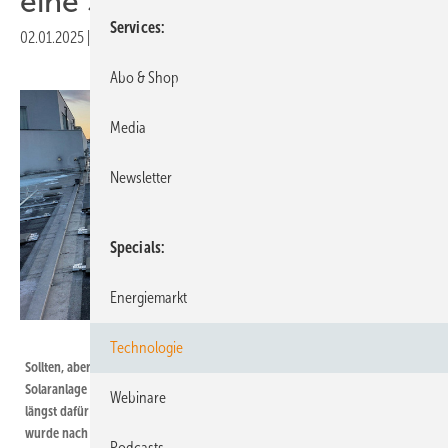
eine Solarpflicht ein
Services
02.01.2025
|
Druckvorschau
Abo & Shop
Media
Newsletter
Specials
Energiemarkt
Q Cells
Technologie
Sollten, aber müssen nicht: Den Bauherren in Bayern ist der Bau einer
Solaranlage vor allem angeraten. Die Münchner Kindl Brauerei hat sich
Webinare
längst dafür entschieden – aus wirtschaftlichen Gründen. Die alte Anlage
wurde nach einem Hagelschaden sogar komplett erneuert.
Podcasts