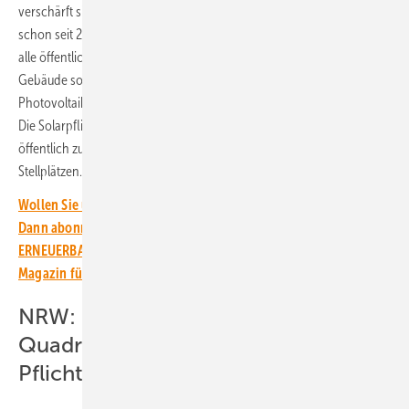
verschärft sich die Solarpflicht in Niedersachsen. Denn diese gilt
schon seit 2023 für neu gebaute Gewerbegebäude und seit 2024 für
alle öffentlichen Neubauten. Doch schon bisher müssen alle neuen
Gebäude so errichtet werden, dass eine Nachrüstung einer
Photovoltaikanlage ohne weitere statische Verstärkungen möglich ist.
Die Solarpflicht gilt seit Jahresbeginn 2025 auch für alle neuen,
öffentlich zugänglichen Parkplätze und Parkdecks mit mehr als 25
Stellplätzen.
Wollen Sie über die Energiewende auf dem Laufenden bleiben?
Dann abonnieren Sie einfach den kostenlosen Newsletter von
ERNEUERBARE ENERGIEN – dem größten verbandsunabhängigen
Magazin für erneuerbare Energien in Deutschland!
NRW: Solaranlage ab 50
Quadratmetern Dachfläche ist
Pflicht