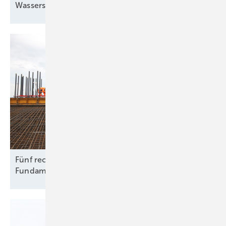
Wasserstoff
Fünf rechtliche Fallstricke beim Rückbau von
Fundamenten