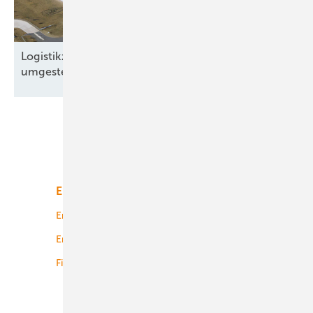
Logistikzentrum in Brandenburg auf Solarstrom
umgestellt
Unsere Themen
Energiemarkt
Technologie
Energierecht
Planung
Energiemärkte weltweit
Logistik
Finanzierung
Betrieb
Onshore-Wind
Offshore-Wind