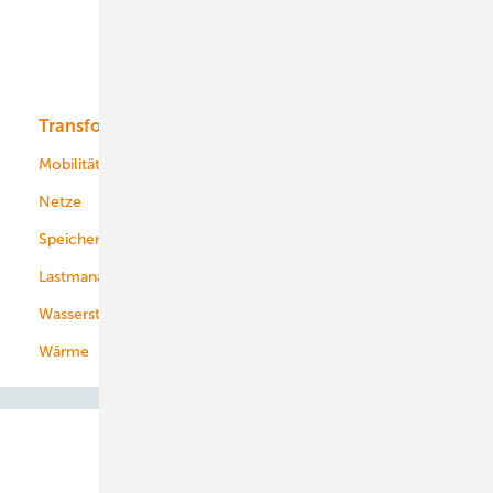
Solar
Bioenergie
Transformation
Energieversorger
Service
Mobilität
Kommunen
Netze
Stadtwerke
Speicher
Energiekonzerne
Lastmanagement
Wasserstoff
Wärme
Abo- & Leserservice