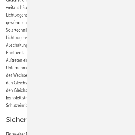
weitaus häufigste in Photovoltaikanlagen auftretende Art des
Lichtbogens ist der Reihenlichtbogen, also der innerhalb des
gewöhnlichen Stromkreises“, erklärt der Fachgroßhändler für
Solartechnik
Asotec
in Hattert. Die Rheinländer haben deshalb einen
Lichtbogenschutz entwickelt. „Die Lichtbogenerkennung mit
Abschaltung verringert das Risiko durch Lichtbögen in einer
Photovoltaikanlage ganz erheblich, da die Anlage sofort nach dem
Auftreten eines Lichtbogens abgeschaltet wird“, betont das
Unternehmen. Das Gerät wird entweder auf der Wechselstromseite
des Wechselrichters installiert und trennt im Fall eines Lichtbogens
den Gleichstrom- vom Wechselstromkreis. Oder das Gerät wird in
den Gleichstromkreis integriert und schaltet die Anlage im Brandfall
komplett stromfrei. Dazu reicht es, dass die Stromversorgung der
Schutzeinrichtung durch die Feuerwehr unterbrochen wird.
Sicherheit beim Einsatz
Ein zweiter Forschungsschwerpunkt war, den Rettungskräften und