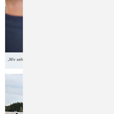
„Wir sehen, wo es
knirscht“