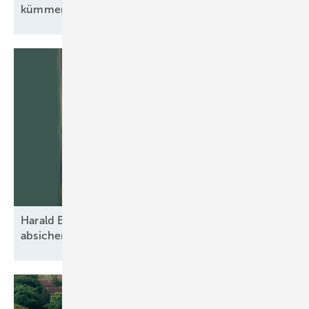
kümmert
Harald Brand: „Vom ersten Spatenstich an
absichern“