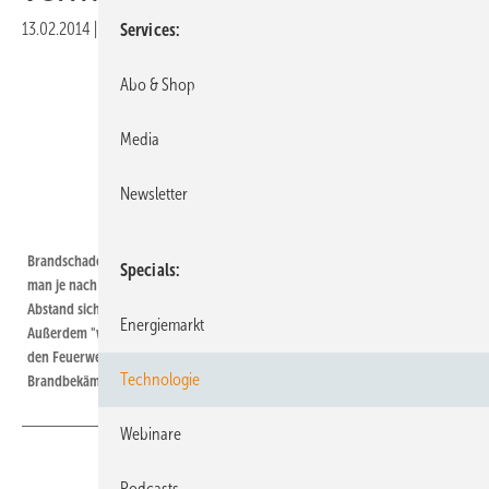
13.02.2014
|
Druckvorschau
Services
Abo & Shop
Media
Newsletter
Foto: Feuerwehr Bremen
Brandschaden PV Module auf Dach | "Wie bei jeder Elektroinstallation kann
Specials
man je nach Strahlart auch bei Photovoltaikanlagen aus ein bis fünf Meter
Abstand sicher löschen", urteilen die Experten von der Feuerwehr.
Energiemarkt
Außerdem "wurden durch flächendeckende Schulungsmaßnahmen bei
den Feuerwehren anfängliche Unsichewrheiten behoben werden§", was die
Technologie
Brandbekämpfung bei Solarstromanlagen betrifft.
Webinare
Podcasts