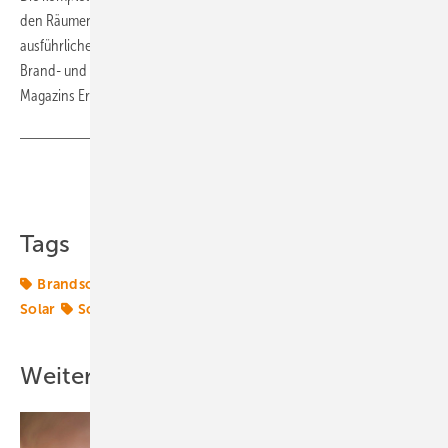
den Räumen des TÜV Rheinland Anfang April vorstellen. Einen
ausführlichen Beitrag zum Thema automatische Modulabschlatung im
Brand- und Katastrophenfall lesen Sie in der Märzausgabe des
Magazins Erneuerbare Energien. (Sven Ullrich)
Teilen
Link kopieren
Tags
Brandschutz
Photovoltaik
Risiko
Sicherheit
Solar
Solartechnik
Weitere Inhalte