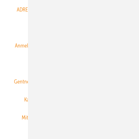
ADRESSBUCH der WIND- und SOLARENERGIE
AGB
Alle Inhalte chronologisch
Anmelden
Anmeldung & Registrierung
Datenschutz
E-Paper
ERNEUERBARE ENERGIEN abonnieren
Gentner Energy Media
Gentner Verlag
Impressum
Karriere bei Gentner
Team
Mediaservice
Mitgliedschaften und Engagement
Newsletter
Privacy Manager
RSS-Feed