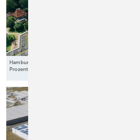
Hamburger Mieter bekommen Solarstrom für 23
Prozent unter
Grundversorgertarif