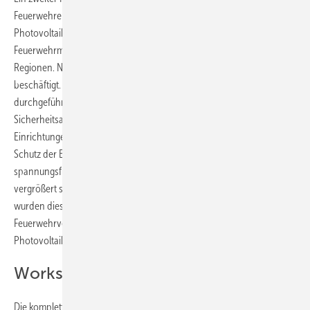
Feuerwehren mehr Sicherheit im Einsatz bei Objekten mit
Photovoltaikanlagen zu geben. Immerhin sind die meisten
Feuerwehrmänner in Deutschland freiwillige Helfer in ländlichen
Regionen. Nur ein geringer Teil ist beruflich mit der Brandbekämpfung
beschäftigt. Dazu haben die Forscher schon 2011 Versuche
durchgeführt. Sie haben bestätigt, dass die geltenden
Sicherheitsabstände von einem Meter zu spannungsführenden
Einrichtungen bei den Löscharbeiten mit einem Sprühstrahl zum
Schutz der Einsatzkräfte grundsätzlich ausreichend sind. Wenn die
spannungsführende Einrichtung mit einem Vollstrahl bekämpfen,
vergrößert sich der Mindestabstand auf fünf Meter. Schon 2010
wurden diese Maßnahmen in der Checkliste des Deutschen
Feuerwehrverbandes zur
Handlungsempfehlung
für
Photovoltaikanlagen zusammengefasst.
Workshop Anfang April
Die kompletten Forschungsergebnisse werden die Projektpartner in