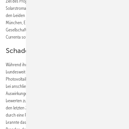
Ziel des Projektes, das seit 2011 läuft, war die Sicherheit von
Solarstromanlagen in Bezug auf Brandrisiken zu optimieren. Neben
den beiden Projektpartnern haben auch die Branddirektion
München, Energiebau Solarsysteme in Köln, die Deutsche
Gesellschaft für Sonnenenergie (DGS), das Sicherheitsunternehmen
Currenta sowie die Berner Fachhochschule mitgearbeitet.
Schadenanalyse durchgeführt
Während ihrer Forschungsarbeit haben die Projektpartner
bundesweit und systematisch Schadenfälle installierter
Photovoltaikanlagen auf Häusern oder Freiflächen recherchiert, um
bei anschließenden Analysen die Gründe, Umstände und
Auswirkungen defekter Produkte oder mangelhafter Installationen
bewerten zu können. Nach den Ergebnissen der Forscher gab es in
den letzten 20 Jahren in Deutschland rund 75 Brände, die zweifelsfrei
durch eine Photovoltaikanlage ausgelöst wurden. In zehn Fällen
brannte das Gebäude vollständig ab. Damit ist das Risiko eines