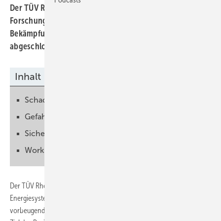
Der TÜV Rheinland und das Fraunhofer ISE haben ihre
Forschungsarbeit über die Brandursachen und die
Bekämpfung von Bränden an Solaranlagen
abgeschlossen. Die Ergebnisse sind erstaunlich.
Inhalt
Schadenanalyse durchgeführt
Gefahrenquelle Lichtbogen
Sicherheit beim Einsatz
Workshop Anfang April
Der TÜV Rheinland und das Fraunhofer Institut für Solare
Energiesysteme (ISE) hat das gemeinsame Forschungsprojekt zum
vorbeugenden Brandschutz bei Photovoltaikanlagen abgeschlossen.