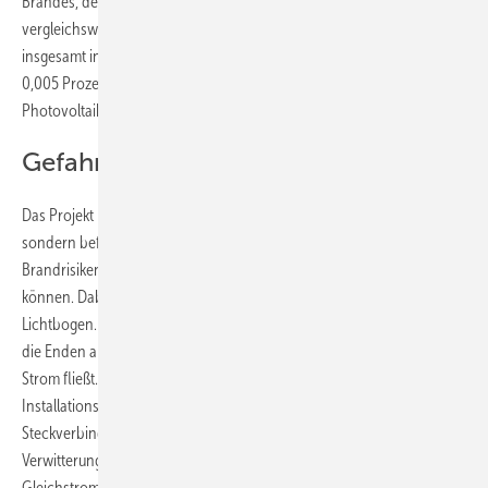
Brandes, der durch eine Photovoltaikanlage ausgelöst wird,
vergleichsweise gering, wenn man im Vergleich dazu die Zahl der
insgesamt installierten Anlagen heranzieht. Dann wird klar, dass nur
0,005 Prozent der in Deutschland installierten 1,4 Millionen
Photovoltaikanlagen einen Brand ausgelöst haben.
Gefahrenquelle Lichtbogen
Das Projekt beinhaltet aber nicht nur die Analyse der Schäden,
sondern befasst sich vor allem mit vorbeugenden Maßnahmen gegen
Brandrisiken, die durch eine Solarstromanlage ausgelöst werden
können. Dabei ist die häufigste Brandursache der sogenannte
Lichtbogen. Der entsteht, wenn Gleichstromverbindungen sich lösen,
die Enden aber noch so nahe beieinander liegen, dass weiterhin
Strom fließt. Dass kann entweder durch eine schlechte
Installationsarbeit ausgelöst werden. Dabei lösen sich unter anderem
Steckverbindungen und verursachen einen Lichtbogen. Aber auch
Verwitterung, Materialverschleiß oder ein Marderbiss kann die
Gleichstromverbindungen lösen und einen Lichtbogen auslösen. „Die