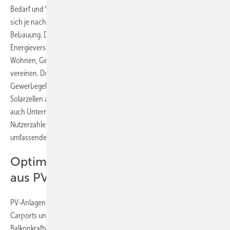
Bedarf und Voraussetzungen für einen solchen Ausbau unterscheiden
sich je nach Art des Viertels, der Bevölkerungsdichte und der
Bebauung. Das größte Potenzial für eine nachhaltige
Energieversorgung haben gemischt genutzte Stadtquartiere, die
Wohnen, Gewerbe und öffentliche Dienstleistungen in einem Gebiet
vereinen. Dort lässt sich beispielsweise die Abwärme von
Gewerbegebäuden nutzen, um Wohnräume zu erwärmen, oder
Solarzellen auf den Dächern installieren, die sowohl Wohnungen als
auch Unternehmen mit Strom versorgen. Angesichts potenziell hoher
Nutzerzahlen lohnt es sich für solche Quartiere außerdem, eine
umfassende Ladeinfrastruktur für Elektrofahrzeuge einzurichten.
Optimale Flächennutzung für Strom
aus PV-Anlagen
PV-Anlagen spielen daher eine entscheidende Rolle. Auf Dächern,
Carports und Fassaden installierte Solarmodule oder
Balkonkraftwerke erzeugen den sauberen Strom, den Haushalte,