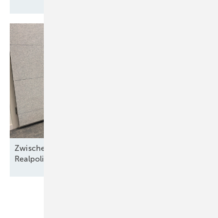
Zwischen Nordseewind und Berliner
Realpolitik
Unsere Themen