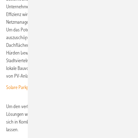
Unternehmen und Elektrofahrzeuge brauchen. Für eine höhere
Effizienz wird PV mit Energiespeicherung und effizientem
Netzmanagement kombiniert.
Um das Potenzial von PV in dichten städtischen Gebieten voll
auszuschöpfen, müssen dabei Herausforderungen wie begrenzte
Dachflächen, Schattenwurf, Einrichtungskosten und regulatorische
Hürden bewältigt werden. Oft beschatten sich in dicht besiedelten
Stadtvierteln Hochhäuser gegenseitig und schließlich schränken
lokale Bauvorschriften in Städten die Größe, Höhe oder Platzierung
von PV-Anlagen ein.
Solare Parkplatz-Überdachung
Um den verfügbaren Platz optimal zu nutzen, eignen sich daher
Lösungen wie gebäudeintegrierte PV oder vertikale Solarpaneele, die
sich in Kombination mit Mikro-Wechselrichtern gut für Balkone nutzen
lassen.