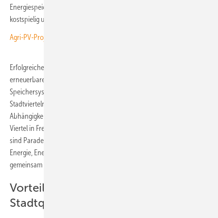
Energiespeicher geeignet. Dies macht eine Auf- und Umrüstung
kostspielig und komplex.
Agri-PV-Projekt
Erfolgreiche Beispiele zeigen jedoch: eine intelligente Integration
erneuerbarer Energiequellen wie Solarenergie, effiziente
Speichersysteme und nachhaltige Infrastruktur in einzelnen
Stadtvierteln kann die Ökobilanz ganzer Städte optimieren und die
Abhängigkeit von fossilen Energieträgern reduzieren. Das Vauban-
Viertel in Freiburg oder das Hammarby Sjöstad Viertel in Stockholm
sind Paradebeispiele für erste Innovationszentren, die erneuerbare
Energie, Energiespeicher und Energiemanagement-Systeme
gemeinsam nutzen und optimieren.
Vorteile für gemischt genutzte
Stadtquartiere