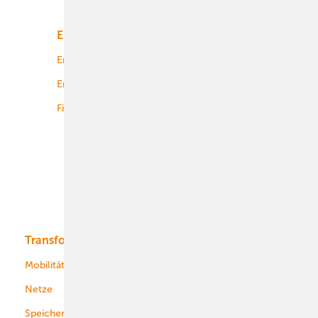
Energiemarkt
Technologie
Energierecht
Planung
Energiemärkte weltweit
Logistik
Finanzierung
Betrieb
Onshore-Wind
Offshore-Wind
Solar
Bioenergie
Transformation
Energieversorger
Service
Mobilität
Kommunen
Netze
Stadtwerke
Speicher
Energiekonzerne