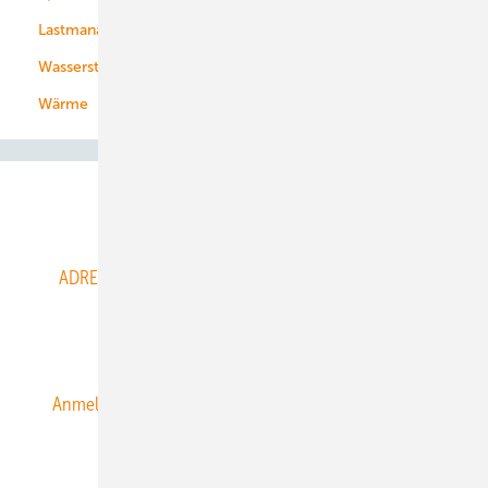
Lastmanagement
Wasserstoff
Wärme
Abo- & Leserservice
ADRESSBUCH der WIND- und SOLARENERGIE
AGB
Alle Inhalte chronologisch
Anmelden
Anmeldung & Registrierung
Datenschutz
E-Paper
ERNEUERBARE ENERGIEN abonnieren