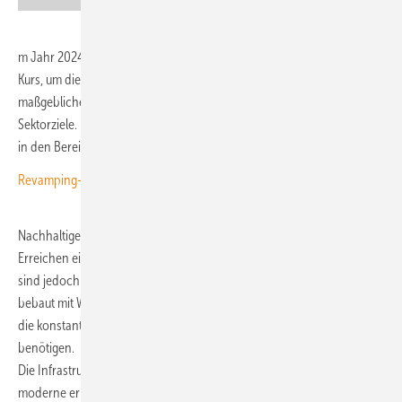
m Jahr 2024 war Deutschland laut Umweltbundesamt erstmals auf
Kurs, um die Klimaziele 2030 zu erreichen. Jedoch verfehlten die
maßgeblichen Sektoren Verkehr und vor allem Gebäude ihre
Sektorziele. Es gibt jedoch noch einiges an Potenzial, diese Ziele auch
in den Bereichen Verkehr und insbesondere Gebäude zu erreichen.
Revamping-Potenzial
Nachhaltige Stadtquartiere leisten einen wichtigen Beitrag für das
Erreichen einer Klimaneutralität bis 2045. Die Rahmenbedingungen
sind jedoch durchaus komplex: Stadtviertel sind in der Regel dicht
bebaut mit Wohn-, Gewerbe- und manchmal auch Industrieflächen,
die konstant Energie für Beleuchtung, Heizung, Kühlung und Geräte
benötigen.
Die Infrastruktur gerade in älteren Stadtvierteln ist nicht immer für
moderne erneuerbare Energielösungen wie PV-Anlagen und