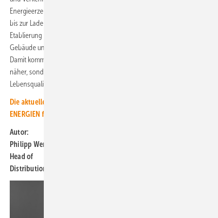
Energieerzeugung über Energiespeicherung und Energiemanagement
bis zur Ladeinfrastruktur im Portfolio haben, können Städte bei der
Etablierung nachhaltiger Gesamtsysteme, die die Sektoren Energie,
Gebäude und Verkehr einschließen, unterstützen.
Damit kommen Städte nicht nur ihren Klimazielen einen großen Schritt
näher, sondern bieten ihren Bewohnern auch eine deutlich höhere
Lebensqualität.
Die aktuelle Print-Ausgabe unseres Magazins ERNEUERBARE
ENERGIEN finden Sie hier.
Autor:
Philipp Wenzl,
Head of
Distribution DACH, Sungrow Europe