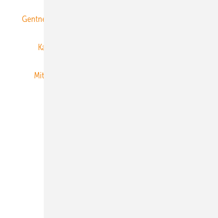
Gentner Energy Media
Gentner Verlag
Impressum
Karriere bei Gentner
Team
Mediaservice
Mitgliedschaften und Engagement
Newsletter
Privacy Manager
RSS-Feed
Veranstaltungen / Webinare
© 2026 ERNEUERBARE ENERGIEN