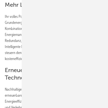
Mehr Lebensqualität für die Stadt
Ihr volles Potenzial zur Abdeckung des in Städten hohen
Grundenergiebedarf erreichen die erneuerbaren Energien in
Kombination mit innovativen Energiespeicherlösungen und
Energiemanagement-Systemen. Energiespeicher schaffen die nötige
Redundanz, um eine lückenlose Stromversorgung zu garantieren.
Intelligente Energiemanagement-Systeme wiederum überwachen und
steuern den Energieverbrauch und sorgen für eine resiliente und
kosteneffiziente Energienutzung.
Erneuerbare Energien und innovative
Technologien vereinen
Nachhaltige Stadtquartiere können durch intelligente Konzepte
erneuerbare Energien und innovative Technologien für eine höhere
Energieeffizienz vereinen und dabei die Sektoren Wohnen, Gebäude
und Verkehr miteinander verknüpfen. Anbieter, die Lösungen von der