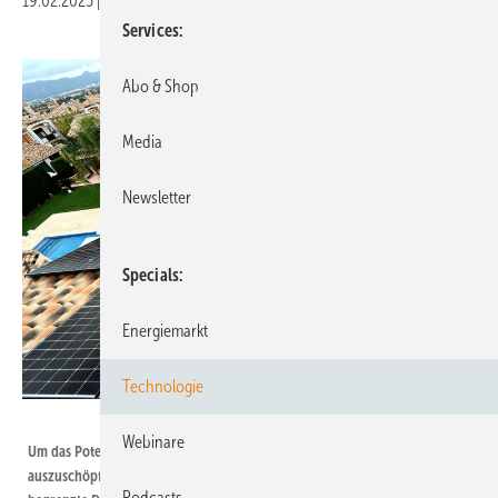
19.02.2025
|
Druckvorschau
Services
Abo & Shop
Media
Newsletter
Specials
Energiemarkt
Technologie
Sungrow
Webinare
Um das Potenzial der Solarenergie in dichten städtischen Gebieten voll
auszuschöpfen, müssen Herausforderungen wie Platzmangel durch
Podcasts