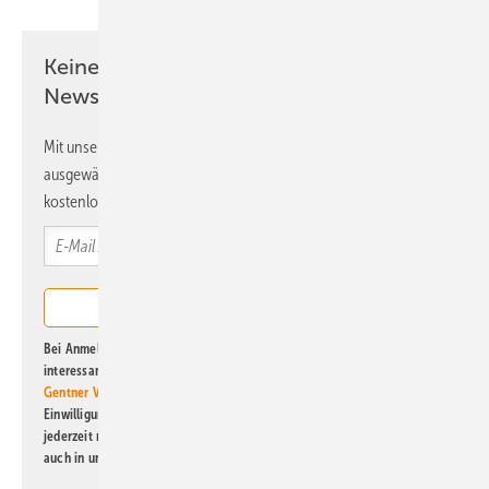
Keine Zeit? Kein Problem mit dem ERE
Newsletter!
Mit unserem Newsletter erhalten Sie regelmäßig von uns
ausgewählte Informationen und Neuigkeiten, gebündelt und
kostenlos direkt ins Postfach.
Bei Anmeldung zu diesem Newsletter bin ich damit einverstanden, über
interessante Verlags- und Online-Angebote
der Marken der Alfons W.
Gentner Verlag GmbH & Co. KG
informiert zu werden. Diese
Einwilligung kann ich jederzeit widerrufen und eine Abmeldung ist
jederzeit möglich. Informationen zum Umgang mit Daten finden Sie
auch in unserer
Datenschutzerklärung
.