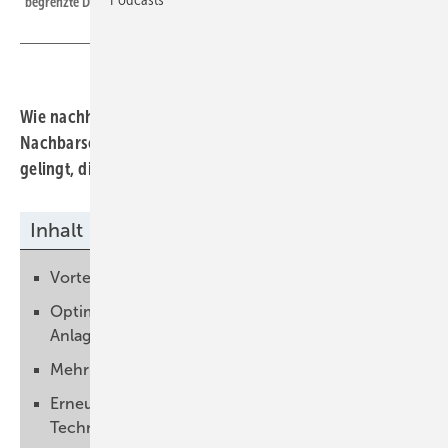
begrenzte Dachflächen bewältigt werden.
Wie nachhaltige Stadtviertel und CO₂-neutrale
Nachbarschaften aussehen, und wie es im urbanen Raum
gelingt, diese zu etablieren.
Inhalt
Vorteile für gemischt genutzte Stadtquartiere
Optimale Flächennutzung für Strom aus PV-
Anlagen
Mehr Lebensqualität für die Stadt
Erneuerbare Energien und innovative
Technologien vereinen