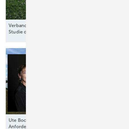
Verband für nachhaltige Agri-PV kritisiert Kosten-
Studie des
Thünen-Instituts
Ute Bock von Baywa RE: „Versicherer haben klare
Anforderungen an technische
Standards“