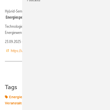
Hybrid-Seminar
Energiespeicher
Technologien, Anwendungen, Märkte und Bedeutung für die
Energiewende
23.09.2025 – 24.09.2025, Essen
https://www.hdt.de/energiespeicher-h010065426
Teilen
Link kopieren
Tags
Energiespeicher
Energiewende
Termine &
Veranstaltungen