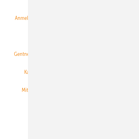
Anmeldung & Registrierung
Datenschutz
E-Paper
ERNEUERBARE ENERGIEN abonnieren
Gentner Energy Media
Gentner Verlag
Impressum
Karriere bei Gentner
Team
Mediaservice
Mitgliedschaften und Engagement
Newsletter
Privacy Manager
RSS-Feed
Veranstaltungen / Webinare