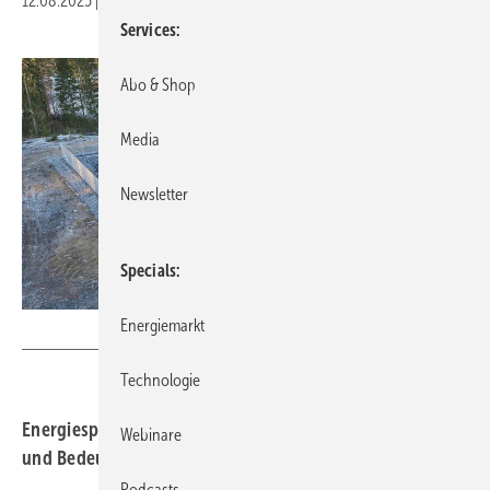
12.08.2025
|
Druckvorschau
Services
Abo & Shop
Media
Newsletter
Specials
Energiemarkt
Neoen
Technologie
Energiespeicher – Technologien, Anwendungen, Märkte
Webinare
und Bedeutung für die Energiewende
Podcasts