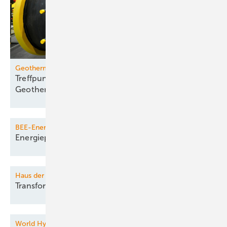
Geotherm Offenburg
Treffpunkt für die internationale
Geothermie-Community
BEE-Energiedialog
Energiepolitischer
Jahresauftakt
Haus der Technik Seminar
Transformatoren im
Überblick
World Hydrogen Summit & Exhibition