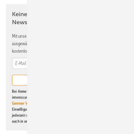
Keine Zeit? Kein Problem mit dem ERE
Newsletter!
Mit unserem Newsletter erhalten Sie regelmäßig von uns
ausgewählte Informationen und Neuigkeiten, gebündelt und
kostenlos direkt ins Postfach.
Bei Anmeldung zu diesem Newsletter bin ich damit einverstanden, über
interessante Verlags- und Online-Angebote
der Marken der Alfons W.
Gentner Verlag GmbH & Co. KG
informiert zu werden. Diese
Einwilligung kann ich jederzeit widerrufen und eine Abmeldung ist
jederzeit möglich. Informationen zum Umgang mit Daten finden Sie
auch in unserer
Datenschutzerklärung
.