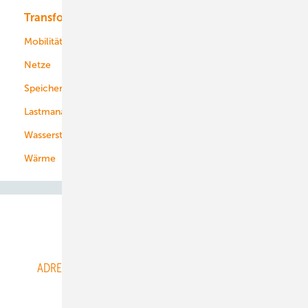
Transformation
Energieversorger
Service
Mobilität
Kommunen
Netze
Stadtwerke
Speicher
Energiekonzerne
Lastmanagement
Wasserstoff
Wärme
Abo- & Leserservice
ADRESSBUCH der WIND- und SOLARENERGIE
AGB
Alle Inhalte chronologisch
Anmelden