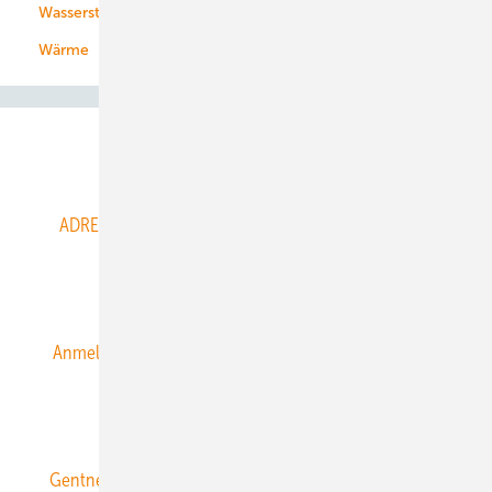
Wasserstoff
Wärme
Abo- & Leserservice
ADRESSBUCH der WIND- und SOLARENERGIE
AGB
Alle Inhalte chronologisch
Anmelden
Anmeldung & Registrierung
Datenschutz
E-Paper
ERNEUERBARE ENERGIEN abonnieren
Gentner Energy Media
Gentner Verlag
Impressum