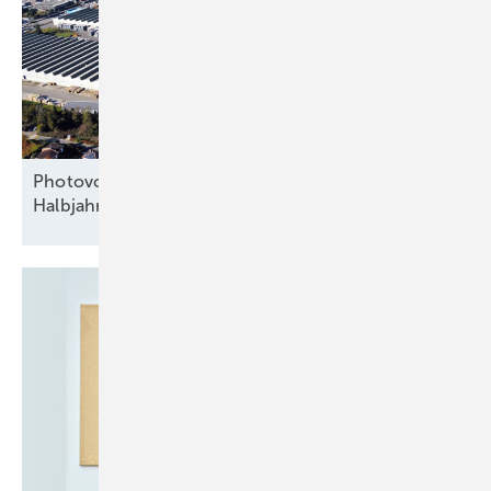
Photovoltaikmarkt in Italien bricht im ersten
Halbjahr um ein Drittel
ein