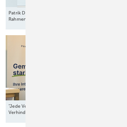
Patrik Danz von IBC Solar: „Es geht um verlässliche
Rahmenbedingungen“
"Jede Verzögerung ist ein Beitrag zur
Verhinderung von
Resilienz"