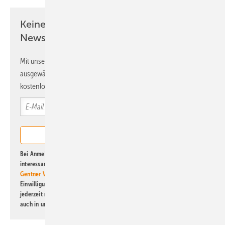
Keine Zeit? Kein Problem mit dem ERE
Newsletter!
Mit unserem Newsletter erhalten Sie regelmäßig von uns
ausgewählte Informationen und Neuigkeiten, gebündelt und
kostenlos direkt ins Postfach.
Bei Anmeldung zu diesem Newsletter bin ich damit einverstanden, über
interessante Verlags- und Online-Angebote
der Marken der Alfons W.
Gentner Verlag GmbH & Co. KG
informiert zu werden. Diese
Einwilligung kann ich jederzeit widerrufen und eine Abmeldung ist
jederzeit möglich. Informationen zum Umgang mit Daten finden Sie
auch in unserer
Datenschutzerklärung
.