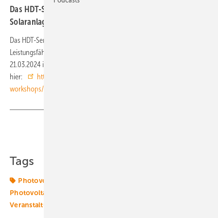
Das HDT-Seminar Leistungsfähige und preiswerte
Solaranlagen errichten findet in Essen statt.
Das HDT-Seminar
Photovoltaikanlagen – Grundwissen –
Leistungsfähige und preiswerte Solaranlagen errichten – findet am
21.03.2024 in Essen statt. Anmeldung
hier:
https://www.hdt.de/seminare-
workshops/energietechnik/regenerative-energie/
Teilen
Link kopieren
Tags
Photovoltaik
Photovoltaikanlage
Photovoltaikmarkt
Solaranlagen
Termine &
Veranstaltungen