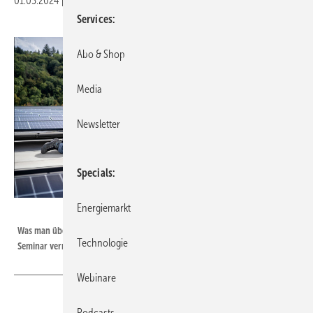
01.03.2024
|
Druckvorschau
Services
Abo & Shop
Media
Newsletter
Specials
Energiemarkt
Steffen Burger
Was man über Kauf und Installation wissen sollte, wird in dem HDT-
Technologie
Seminar vermittelt.
Webinare
Podcasts