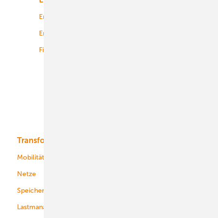
Energierecht
Planung
Energiemärkte weltweit
Logistik
Finanzierung
Betrieb
Onshore-Wind
Offshore-Wind
Solar
Bioenergie
Transformation
Energieversorger
Service
Mobilität
Kommunen
Netze
Stadtwerke
Speicher
Energiekonzerne
Lastmanagement