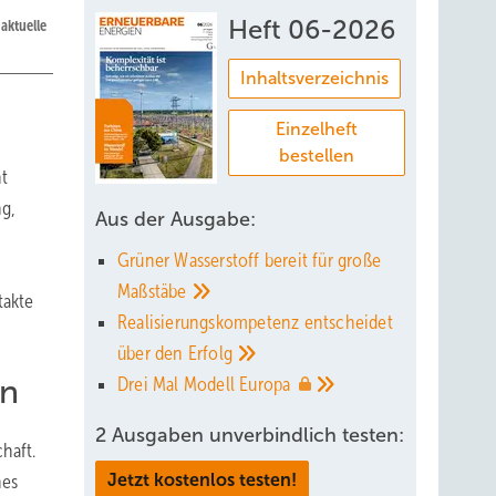
Heft 06-2026
aktuelle
Inhaltsverzeichnis
Einzelheft
bestellen
t
ng,
Aus der Ausgabe:
Grüner Wasserstoff bereit für große
Maßstäbe
takte
Realisierungskompetenz entscheidet
über den
Erfolg
en
Drei Mal Modell
Europa
2 Ausgaben unverbindlich testen:
haft.
nes
Jetzt kostenlos testen!