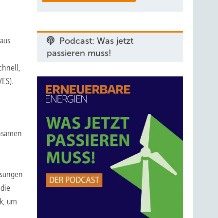
 aus
Podcast: Was jetzt
passieren muss!
chnell,
VES).
insamen
ösungen
 die
ik, um