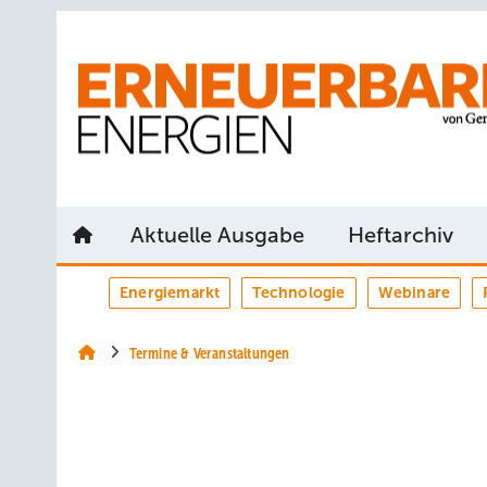
Springe
Springe
Springe
auf
auf
auf
Hauptinhalt
Hauptmenü
SiteSearch
Aktuelle Ausgabe
Heftarchiv
Energiemarkt
Technologie
Webinare
Termine & Veranstaltungen