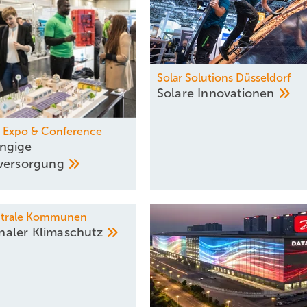
Solar Solutions Düsseldorf
irtschaftlichkeit
Solare
Innovationen
 Expo & Conference
ngige
eversorgung
utrale Kommunen
naler
Klimaschutz