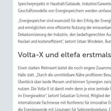
Speicherprojekts in Haushalt/Gebäude, Industrie/Gewerb
Geschäftsmodelle von Energiespeichern werden umfasse
„Energiespeicher sind essenziell für den Erfolg der En
und ermöglichen eine effiziente Nutzung der erneuerbar
Dekarbonisierung der Industrie, den bedarfsgerechten Aus
flexibel und kosteneffizient“, betont Urban Windelen, 
Volta-X und eltefa erstmal
Einen starken Mehrwert bietet die noch engere Zusammen
Halle statt. „Durch die unmittelbare Nähe profitieren B
Überblick über beide Messen und können Synergien zwis
nutzen. Die Volta-X ist damit mehr denn je eine zentral
im Energiesektor“, betont Sebastian Schmid, Mitglied der 
internationale Fachmesse mit Konferenz für innovative En
die Energiewende mit Lösungen für Sektorenkopplung, En