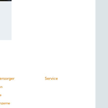
ersorger
Service
en
e
nzerne