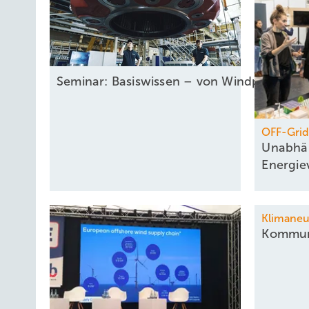
Seminar: Basiswissen – von Windpark bis W
OFF-Grid
Unabhä
Energi
Klimane
Kommu