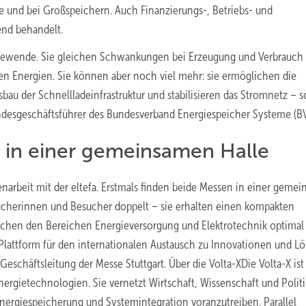
e und bei Großspeichern. Auch Finanzierungs-, Betriebs- und
nd behandelt.
ergiewende. Sie gleichen Schwankungen bei Erzeugung und Verbrauch
en Energien. Sie können aber noch viel mehr: sie ermöglichen die
bau der Schnellladeinfrastruktur und stabilisieren das Stromnetz – s
Bundesgeschäftsführer des Bundesverband Energiespeicher Systeme (B
s in einer gemeinsamen Halle
arbeit mit der eltefa. Erstmals finden beide Messen in einer geme
esucherinnen und Besucher doppelt – sie erhalten einen kompakten
chen den Bereichen Energieversorgung und Elektrotechnik optimal
e Plattform für den internationalen Austausch zu Innovationen und L
Geschäftsleitung der Messe Stuttgart. Über die Volta-XDie Volta-X ist
ergietechnologien. Sie vernetzt Wirtschaft, Wissenschaft und Polit
ergiespeicherung und Systemintegration voranzutreiben. Parallel