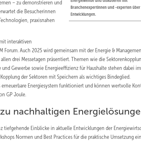
Energiewende und diskutieren mit
temen – zu demonstrieren und
Branchenexpertinnen und -experten über 
erwartet die Besucherinnen
Entwicklungen.
Technologien, praxisnahen
it interaktiven
M Forum. Auch 2025 wird gemeinsam mit der Energie & Managemen
 allen drei Messetagen präsentiert. Themen wie die Sektorenkopplu
und Gewerbe sowie Energieeffizienz für Haushalte stehen dabei im
 Kopplung der Sektoren mit Speichern als wichtiges Bindeglied.
 erneuerbare Energiesystem funktioniert und können wertvolle Kon
von GP Joule.
zu nachhaltigen Energielösung
z tiefgehende Einblicke in aktuelle Entwicklungen der Energiewirtsc
kshops Normen und Best Practices für die praktische Umsetzung ei