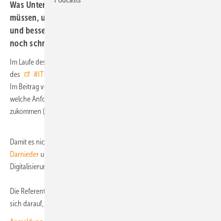
Was Unternehmen aus Wind und Solar jetzt machen
müssen, um die Vorgaben neuer Gesetze einzuhalten
und besser auf Hackerangriffe vorbereitet zu sein. Jetzt
noch schnell anmelden!
Im Laufe des Jahres erwarten wir die Verabschiedung
des
#ITSicherheitsgesetz
3.0 und des
#KRITIS
Dachgesetzes.
Im Beitrag von Mohamed Harrou zu diesem
Webinar
wird er erklären,
welche Anforderungen auf die
#Wind
und
#PV
Branche
zukommen (könnten).
Damit es nicht langweilig wird, werden
Michael
Darnieder
und
Sven Auhagen
aufzeigen welche Vorteile euch die
Digitalisierung bringt und warum man nicht länger warten sollte.
Die Referenten und das Team von ERNEUERBARE ENERGIEN freuen
sich darauf, Sie dort zu sehen!
Weitere Infos hier.