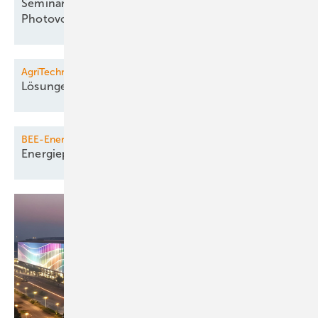
Seminar: Systematische Fehlersuche an
Photovoltaikanlagen
AgriTechnica
Lösungen für die
Landwirtschaft
BEE-Energiedialog
Energiepolitischer
Jahresauftakt