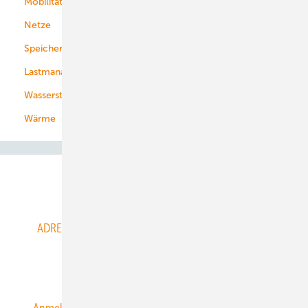
Mobilität
Kommunen
Netze
Stadtwerke
Speicher
Energiekonzerne
Lastmanagement
Wasserstoff
Wärme
Abo- & Leserservice
ADRESSBUCH der WIND- und SOLARENERGIE
AGB
Alle Inhalte chronologisch
Anmelden
Anmeldung & Registrierung
Datenschutz
E-Paper