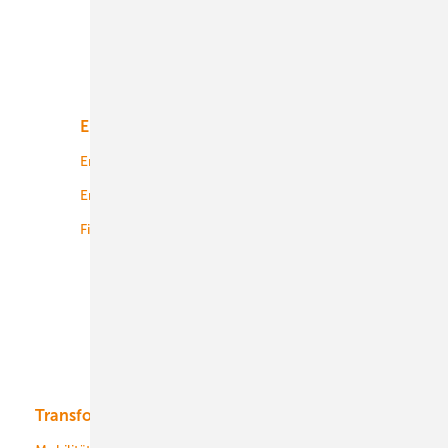
Unsere Themen
Energiemarkt
Technologie
Energierecht
Planung
Energiemärkte weltweit
Logistik
Finanzierung
Betrieb
Onshore-Wind
Offshore-Wind
Solar
Bioenergie
Transformation
Energieversorger
Service