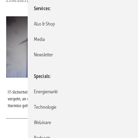
25.06.2023
|
Druckvorschau
Services
Abo & Shop
Media
Newsletter
Specials
leowolfert - stock.adobe.com
Energiemarkt
IT-Sicherheit und Digitalisierung werden immer wichtiger. Kein Tag
vergeht, an dem nicht Anschläge auf Firmen und Infrastruktur erfolgen.
Harmlos geht das nicht immer aus.
Technologie
Webinare
Podcasts