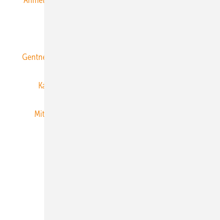
ERNEUERBARE ENERGIEN abonnieren
Gentner Energy Media
Gentner Verlag
Impressum
Karriere bei Gentner
Team
Mediaservice
Mitgliedschaften und Engagement
Newsletter
Privacy Manager
RSS-Feed
Veranstaltungen / Webinare
© 2026 ERNEUERBARE ENERGIEN