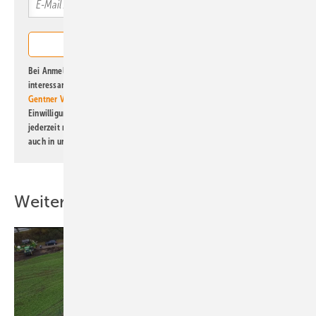
Bei Anmeldung zu diesem Newsletter bin ich damit einverstanden, über
interessante Verlags- und Online-Angebote
der Marken der Alfons W.
Gentner Verlag GmbH & Co. KG
informiert zu werden. Diese
Einwilligung kann ich jederzeit widerrufen und eine Abmeldung ist
jederzeit möglich. Informationen zum Umgang mit Daten finden Sie
auch in unserer
Datenschutzerklärung
.
Weitere Inhalte