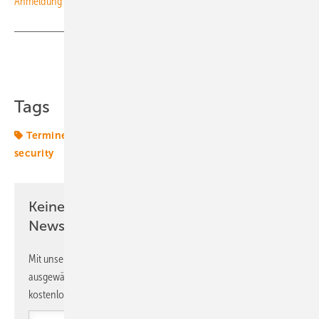
Anmeldung hier.
Teilen
Link kopieren
Tags
Termine & Veranstaltungen
WEBINAR
cyber
security
Keine Zeit? Kein Problem mit dem ERE
Newsletter!
Mit unserem Newsletter erhalten Sie regelmäßig von uns
ausgewählte Informationen und Neuigkeiten, gebündelt und
kostenlos direkt ins Postfach.