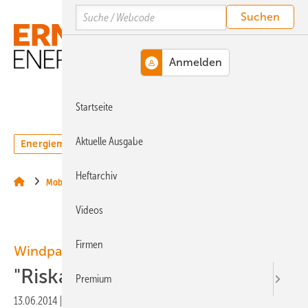
Springe
Springe
Springe
Search
auf
auf
auf
Hauptinhalt
Hauptmenü
SiteSearch
MENÜ
Startseite
Aktuelle Ausgabe
Energiemarkt
Technologie
Webinare
Podcasts
Heftarchiv
Mobilität
Videos
Firmen
Windpark-Wartung – I
"Riskante Preispolitik"
Premium
13.06.2014
|
Druckvorschau