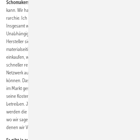
Schomakers:
Weil das Unternehmen sich einfach schlanker aufstellen
kann. Wir haben eine flache Hie-
rarchie. Ich kenne die Strukturen von GE oder anderen Herstellern.
Insgesamt weiß ich, dass die Kosten da höher sind. Wenn wir
Unabhängigen schon kein Geld mehr verdienen, dann macht der
Hersteller sicherlich Verluste. Beispielsweise können die Hersteller
materialseitig bei Serienprodukten durch Volumen günstiger
einkaufen, wir hingegen können dafür viele Teile zu geringeren Kosten
schneller reparieren. Wir als Unabhängiger haben hier ein starkes
Netzwerk aufgebaut, um entsprechend in jeder Situation agieren zu
können. Das gleicht sich aus. Durch den Wettbewerb sind die Preise
im Markt gesunken. Was gut ist, weil jeder sich Mühe gegeben hat,
seine Kostensituation zu verbessern, um die Flotte wirtschaftlich zu
betreiben. Jetzt ist die Talsohle erreicht, in den nächsten Jahren
werden die Preise steigen. Hersteller bieten in einigen Fällen Preise,
wo wir sagen: Hier steigen wir aus. Wir machen keine Verträge, mit
denen wir Verluste machen.