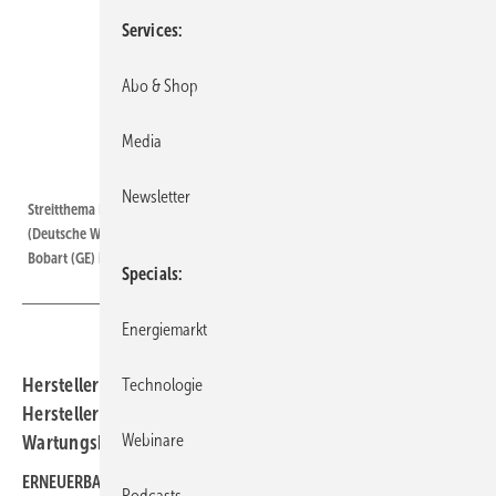
Services
Abo & Shop
Media
Foto: Sina Graßhof
Newsletter
Streitthema Instandhaltung: Christian Essiger (Nordex), Matthias Brandt
(Deutsche Windtechnik), Ulrich Schomakers (Availon) und Andreas von
Bobart (GE) im Disput (von links).
Specials
Energiemarkt
Herstellerunabhängige Servicedienstleister und
Technologie
Herstellerservice im Streitgespräch über
Webinare
Wartungskonzepte, Wettbewerb und Qualität.
ERNEUERBARE ENERGIEN:
Die herstellerunabhängigen
Podcasts