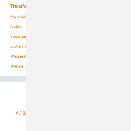
Transformation
Energieversorger
Service
Mobilität
Kommunen
Netze
Stadtwerke
Speicher
Energiekonzerne
Lastmanagement
Wasserstoff
Wärme
Abo- & Leserservice
ADRESSBUCH der WIND- und SOLARENERGIE
AGB
Alle Inhalte chronologisch
Anmelden