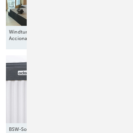
Windturbinenbauer Nordex und Anteilseigner
Acciona offen für neue
Wachstumsphase
BSW-Solar kritisiert StromVKG: Weiter hohe