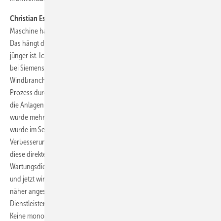
Christian Essiger, Serviceleiter Nordex:
Hersteller mit Fokus auf die
Maschine haben die Tür für den unabhängigen Service aufgemacht.
Das hängt damit zusammen, dass die Windbranche noch etwas
jünger ist. Ich komme aus dem Wartungsbereich für Bahninfrastruktur
bei Siemens. Dort steht schon lange die Wartung im Fokus. In der
Windbranche haben wir da in den letzten zehn bis 15 Jahren einen
Prozess durchgemacht. Da boten unabhängige Wartungsdienste für
die Anlagen auch längere Vertragslaufzeiten an. Auch hierdurch
wurde mehr auf Wartungsfreundlichkeit geschaut und vor allem
wurde im Service dann mehr Wert auf die kontinuierliche
Verbesserung von Bestandsanlagen gelegt. Ich weiß jetzt nicht, ob
diese direkte Kausalität besteht: Es gibt nun unabhängige
Wartungsdienstleister, alle Turbinenhersteller kriegen große Augen
und jetzt wird sich erstmals die Wartung der Anlagen als Aufgabe
näher angeschaut. Aber sicherlich waren die herstellerunabhängigen
Dienstleister ein Faktor.
Keine monopolistischen Strukturen