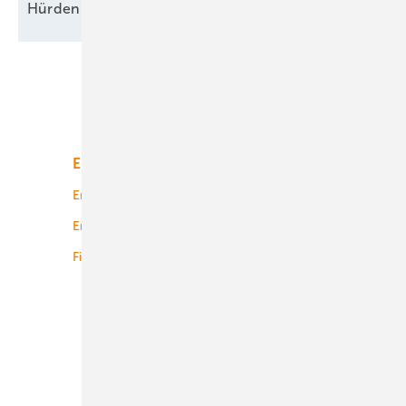
Hürden für
Speicher
Unsere Themen
Energiemarkt
Technologie
Energierecht
Planung
Energiemärkte weltweit
Logistik
Finanzierung
Betrieb
Onshore-Wind
Offshore-Wind
Solar
Bioenergie