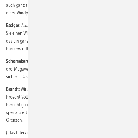
auch ganz andere Verhältnisse als hier, wo Sie über die Finanzierung
eines Windparks mit drei Anlagen reden müssen.
Essiger:
Auch die Parkgröße spielt da eine maßgebliche Rolle. Wenn
Sie einen Windpark mit 30 Anlagen haben, von denen eine steht, ist
das ein ganz anderes Risikoprofil, als wenn Sie eine einzige
Bürgerwindturbine haben und die steht.
Schomakers:
Die Hersteller versuchen, bei neuen Anlagen mit zwei bis
drei Megawatt durch Vollwartungsverträge das Geschäft für sich zu
sichern. Das wird aber nicht von allen gewünscht.
Brandt:
Wir schließen bei den neuen Verträgen sicher 75 bis 80
Prozent Vollwartungsverträge in der Megawatt-Klasse ab. Es gibt mit
Berechtigung viele kleine Unabhängige, die sich auf ältere Anlagen
spezialisiert haben. Die stoßen bei Vollwartungskonzepten an ihre
Grenzen.
( Das Interview führten Tilman Weber und Nicole Weinhold)