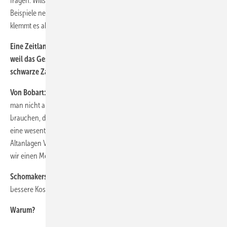
fragen: Willst du nicht für uns den Service machen? Ich könnte einige
Beispiele nennen, warum der Hersteller sagt: Uff, bei unserem Service
klemmt es aber ganz schön.
Eine Zeitlang hatte sich GE von der Vollwartung verabschiedet,
weil das Geschäft nicht lukrativ war. Ist es schwer, im Service
schwarze Zahlen zu schreiben?
Von Bobart:
Wenn man eine Zeitlang sagt, Vollwartungskonzepte will
man nicht anbieten, dann weil Sie eine bestimmte Flottengröße
brauchen, damit es wirtschaftlich funktionieren kann. Das ist für uns
eine wesentliche Voraussetzung gewesen. Wir bieten heute auch für
Altanlagen Vollwartungsverträge an. Auf der technischen Seite bieten
wir einen Mehrwert, der aber vom Kunden honoriert werden muss.
Schomakers:
Ich glaube, dass ein Unabhängiger immer noch eine
bessere Kostenstruktur hat als das Herstellerunternehmen.
Warum?