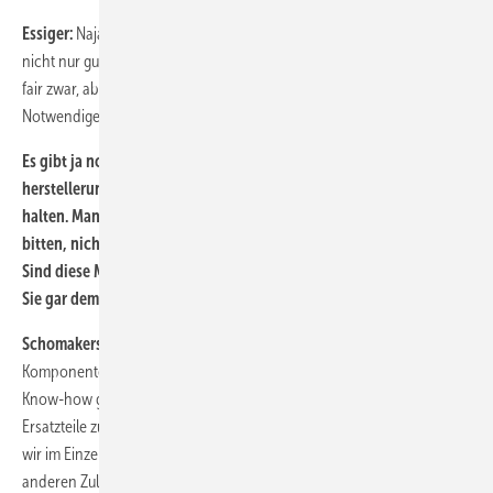
Essiger:
Naja. Trotz allem ist es ja ein Konkurrenzgeschäft und wir sind
nicht nur gute Freunde. Um die Wartungsaufträge wird auch gekämpft,
fair zwar, aber wir wollen unsere Konkurrenten nicht über das
Notwendige befähigen, ins Geschäft einzusteigen.
Es gibt ja noch ganz andere Möglichkeiten, die
herstellerunabhängigen Dienstleister beim Service auf Distanz zu
halten. Man kennt die Beschwerden, dass Hersteller ihre Zulieferer
bitten, nicht an herstellerunabhängige Dienstleister zu liefern.
Sind diese Methoden noch aktuell, sind sie legitim oder schaden
Sie gar dem Wettbewerb?
Schomakers:
Wir haben in der Regel zwei bis drei Zulieferfirmen je
Komponente. Wenn es bei einem Ersatzteil nicht um spezifisches
Know-how geht, also Intellectual Property, dann gibt es heute die
Ersatzteile zu kaufen. Oder man entwickelt alternative Produkte – was
wir im Einzelfall auch gemacht haben – gemeinsam mit einem
anderen Zulieferer als dem des Herstellers.