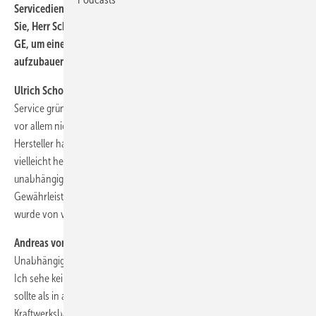
Servicedienstleister sind heute fester Bestandteil der Windbranche.
Sie, Herr Schomakers, kamen einst vom Windturbinen-Hersteller
GE, um einen herstellerunabhängigen Wartungsservice
aufzubauen. Fehlte es damals an unabhängigen Serviceanbietern?
Ulrich Schomakers, Availon-Geschäftsführer:
Ja. Als wir 2007 SSB
Service gründeten, heute Availon, gab es kaum freie Serviceanbieter,
vor allem nicht für Windenergieanlagen größer als ein Megawatt. Viele
Hersteller hatten den Service noch nicht so ernst genommen wie
vielleicht heute. Vor allem im Multimegawattbereich mussten
unabhängige Serviceanbieter auch nach Ablauf der
Gewährleistungszeit versuchen, das Produkt zu verbessern. Dieses
wurde von vielen Herstellern nicht wahrgenommen.
Andreas von Bobart, Wind-Chef bei GE Deutschland:
Der Erfolg der
Unabhängigen zeigt, dass deren Markteintritt ein wichtiger Schritt war.
Ich sehe keinen Grund, warum es in der Windbranche anders laufen
sollte als in anderen Branchen, in denen es vom Automobil bis zum
Kraftwerksbau unabhängige Wartungsdienstleister gibt.