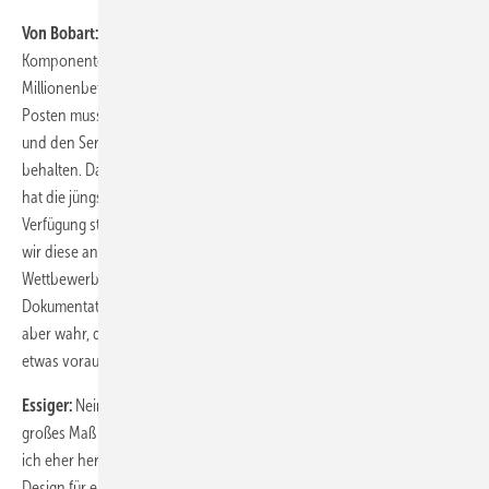
Von Bobart:
Bei Steuerung, Lastmanagement und Spezifikation der
Komponenten ist der Hersteller vorne. Er gibt zwei- bis dreistellige
Millionenbeträge für die Entwicklung einer Anlage aus. Und diesen
Posten muss er sich wiederholen, was über den Verkauf der Anlage
und den Service geht. Den Wissensvorsprung möchte der Hersteller
behalten. Das ist legitim. Bei Dokumentation und Teileverfügbarkeit
hat die jüngste Vergangenheit aber bestätigt, dass sowohl die Teile zur
Verfügung stehen als auch die Dokumentation. Das heißt nicht, dass
wir diese an unabhängige Servicedienstleister und damit unsere
Wettbewerber geben müssen. Unsere Kunden bekommen vielmehr
Dokumentationen, die sie für die Wartung benötigen. Wir nehmen
aber wahr, dass unabhängige Anbieter in Schnelligkeit und Flexibilität
etwas voraus haben.
Essiger:
Nein. Ich stehe für einen Anlagenhersteller, der sich durch ein
großes Maß an Schnelligkeit und Flexibilität geradezu auszeichnet. Was
ich eher hervorheben will, ist die Wechselwirkung zwischen dem
Design für eine Neuanlage und dem Service. Das Design für