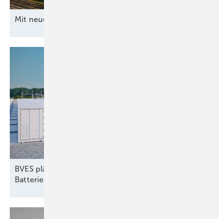
Mit neuen Ideen ans
Netz
BVES plädiert für dynamische Netzentgelte für
Batteriespeicher