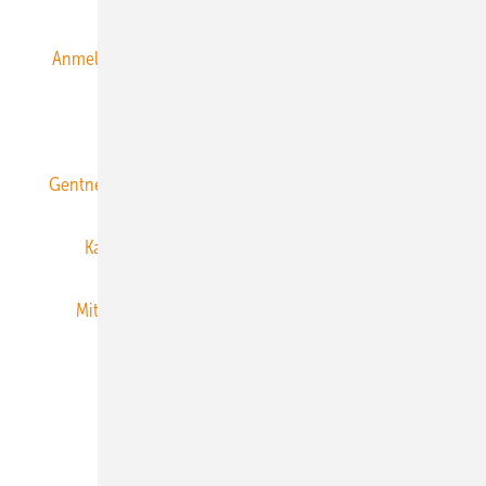
Anmeldung & Registrierung
Datenschutz
E-Paper
ERNEUERBARE ENERGIEN abonnieren
Gentner Energy Media
Gentner Verlag
Impressum
Karriere bei Gentner
Team
Mediaservice
Mitgliedschaften und Engagement
Newsletter
Privacy Manager
RSS-Feed
Veranstaltungen / Webinare