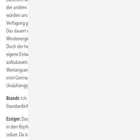
der andere. Aber keine dieser Standardinformationen reicht aus. Wir
würden uns wünschen, dass weitergehende Dokumente zur
Verfügung gestellt werden – wie es in anderen Branchen Standard ist.
Das dauert vielleicht noch fünf bis zehn Jahre. Zwar bilden manche
Windenergieanlagenhersteller in Schulungszentren ihre Kunden aus.
Doch der herstellerunabhängige Wartungsdienstleister kann nur
eigene Entwicklungsingenieure nutzen, um eigene Dokumentationen
aufzubauen. Wir sind bei Availon so weit gegangen, dass wir eigene
Wartungsanweisungen für verschiedene Turbinentypen erstellt und
vom Germanischen Lloyd haben zertifizieren lassen.
Unabhängige kaufen Kompetenzen
Brandt:
Ich frage die Hersteller: Kriegt jeder Kunde dieselben
Standardinformationen?
Essiger:
Das läuft anders. Die Informationen stecken im Wesentlichen
in den Köpfen der angestellten Menschen, bei den Servicetechnikern
selber. Da ist nicht alles Wissen auf Papier festgehalten. Deswegen