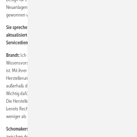
Neuanlagen beruht auf Erfahrungen, die im Feld mit dem Service
gewonnen wurden …
Sie sprechen von einer Schadensdatenbank, die regelmäßig
aktualisiert wird und in die hersteller­unabhängige
Servicedienstleister auch gerne Einblick nehmen würden?
Brandt:
Ich würde hier gerne einhaken. Ich glaube, dass der
Wissensvorsprung des Herstellers in der Praxis schnell aufgebraucht
ist. Mit ihrer vollständigen Konzentration auf Instandhaltung können
Herstellerunabhängige diesen ganz schnell wettmachen. Bei Anlagen
außerhalb der Gewährleistung sind wir binnen zwei Jahren besser.
Wichtig dafür ist nur, dass das wettbewerbsrechtlich unterstützt wird.
Die Hersteller dürften eigentlich nichts vorenthalten. Es gibt ja dazu
bereits Rechtsprechungen, allerdings traditionell in unserer Branche
weniger als in anderen Branchen.
Schomakers:
Bei den Dokumentationen sehen wir Unterschiede
zwischen den Herstellern. Der eine stellt etwas mehr zur Verfügung als