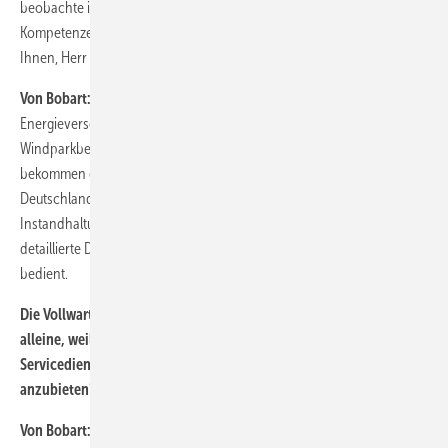
beobachte ich auch, dass unabhängige Servicedienstleister sich diese
Kompetenzen am Markt zielgerichtet einkaufen. Wir haben es bei
Ihnen, Herr Brandt, bei der Deutschen Windtechnik gesehen …
Von Bobart:
Es gibt nicht die eine Standarddokumentation.
Energieversorger stellen andere Anforderungen als ein
Windparkbetreiber und Investor in Deutschland. Die Kunden
bekommen daher ihre maßgeschneiderte Dokumentation. Kunden in
Deutschland haben traditionell immer Wert auf langfristige
Instandhaltungsdienstleistungen gelegt, sie verlangen nicht so eine
detaillierte Dokumentation, werden aber dennoch zufriedenstellend
bedient.
Die Vollwartung erfreut sich wachsender Beliebtheit – schon
alleine, weil die Banken sie gut finden. Ist es für unabhängige
Servicedienstleister schwierig, Vollwartung kosteneffizient
anzubieten?
Von Bobart:
Wir beobachten mit Spannung, ob die Risikobetrachtung