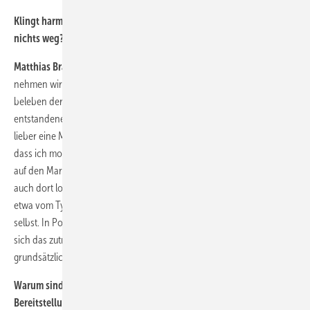
Klingt harmonisch. Dann nehmen Sie sich in Wirklichkeit also
nichts weg?
Matthias Brandt, Vorstand Deutsche Windtechnik:
Natürlich
nehmen wir vom Bestandsgeschäft der Hersteller etwas weg. Aber wir
beleben deren Geschäft auch, weil der Kunde sich durch die mit uns
entstandenen Alternativen ermutigt fühlt. Der sagt dann: Ich kaufe
lieber eine Mühle, bei der ich im Service auch Alternativen habe, als
dass ich monopolistischen Strukturen ausgesetzt bin. Das trifft nicht
auf den Marktführer zu: Enercon hat da einiges richtig gemacht. Aber
auch dort lohnt sich ein näherer Blick: Je nachdem, wo die Anlagen
etwa vom Typ E70 aufgebaut sind, wartet sie Enercon eben nicht
selbst. In Polen, Litauen oder Finnland machen das Unabhängige, die
sich das zutrauen. Daran sieht man, dass sich Servicedienstleister
grundsätzlich in jede Anlage einarbeiten können.
Warum sind dann die Hersteller nicht offener, wenn es um die
Bereitstellung ihrer Wartungsanleitungen geht?