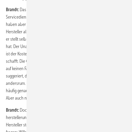
Brandt:
Das sehe ich komplett anders. Die herstellerunabhängigen
Servicedienstleister können die Daten sogar besser analysieren. Wir
haben aber alle Probleme, die Zukunft validiert zu sehen. Wenn der
Hersteller alles wüsste, könnte er eine Anlage ohne Fehler bauen. Aber
er stellt selbst erst nach anderthalb Jahren fest, wo er Serienschäden
hat. Der Unabhängige findet die Fehler oft schon vorher. Das andere
ist der Kostendruck. Da müssen wir sehen, wer die Arbeit profitabel
schafft. Die Chancen sind da beim herstellerunabhängigen Service
auf keinen Fall schlechter. Es wird von den Herstellern immer
suggeriert, dass wir alles schlechter machen. Aber es ist genau
andersrum. Wir stehen sowohl in der Analyse als auch ökonomisch
häufig genauso gut da.
Aber auch nicht besser?
Brandt:
Doch, besser. Gucken Sie sich Ratings an, manches
herstellerunabhängige Unternehmen wird besser bewertet. Viele
Hersteller stehen bei Ulrich Schomakers und mir auf der Matte und