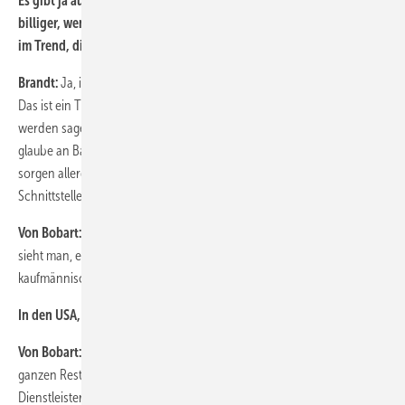
Es gibt ja auch Berechnungen, die besagen, der Betreiber fährt
billiger, wenn er keine Vollwartung abschließt. Aber Vollwartung ist
im Trend, die Banken lieben sie. Wie sehen Sie das?
Brandt:
Ja, in jedem Vollwartungsvertrag steckt eine Risikoabzinsung.
Das ist ein Trend. Aber es wird einen Gegentrend geben. Leute
werden sagen, das ist es mir nicht wert in der Risikobetrachtung. Ich
glaube an Basis und gute technische Betreuung. Vollwartungsverträge
sorgen allerdings in dieser Gemengelage für weniger
Schnittstellenmanagement. Das ist den Menschen einiges wert.
Von Bobart:
Wenn man die Grenzen dieses Landes hinter sich lässt,
sieht man, es gibt beide Vertragsvarianten – und letztlich ist es eine
kaufmännische Abwägung.
In den USA, der Heimat von GE, ist Vollwartung unüblich.
Von Bobart:
Da werden einige Sachen nach außen gegeben, den
ganzen Rest machen die Betreiber selbst. Sie holen sich gezielt
Dienstleister und machen das Ganze kostenoptimiert. Das sind aber