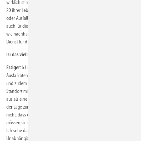
wirklich stimmt. Wir reden über Anlagen, die in den Jahren zwölf bis
20 ihrer Lebensdauer sind. Man muss sie genau kennen, um Fehler-
oder Ausfallhäufigkeiten abschätzen zu können. Ich glaube, dass das
auch für die Unabhängigen bedingt möglich ist. Aber warten wir ab,
wie nachhaltig das ist und welche wirtschaftlichen Kennzahlen der
Dienst für die einzelnen Anbieter bedeutet ...
Ist das vielleicht das Stichwort Dumpingpreise?
Essiger:
Ich sehe da die Hersteller im Vorteil. Wir kennen die
Ausfallraten der Komponenten am besten. Wir haben die Flottendaten
und zudem die Erfahrung an den eigenen Standorten gesammelt. Ein
Standort mit hoher Turbulenz wirkt sich ganz anders auf die Anlage
aus als einer mit geringen Turbulenzen. Damit sind wir am besten in
der Lage zur konkreten Risikobetrachtung. Mir erschließt sich auch
nicht, dass die Unabhängigen geringere Kosten haben sollten. Die
müssen sich das Know-how erarbeiten, das die Lieferanten haben.
Ich sehe daher vor allem eine aggressivere Preispolitik bei den
Unabhängigen.