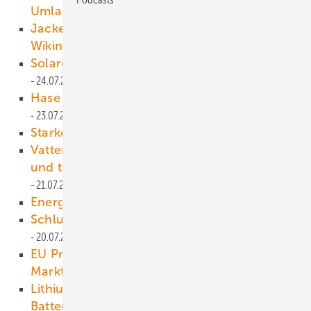
Umlage theoretisch möglich
24.07.2016
Jacket-Fundamente für Offshore-Park
Wikinger
24.07.2016
Solarenergie kann sich immer noch lohnen
24.07.2016
Hase und Huhn im Sonnenparadies
23.07.2016
Starken Wind groß abgreifen
22.07.2016
Vattenfall setzt noch mehr auf Offshore -
und testet Acht-MW-Turbinen durch
21.07.2016
Energiemärkte stärker vernetzen
21.07.2016
Schlupfloch-Politik der EU gefährdet Klima
20.07.2016
EU Pro Sun zweifelt an Chinas Status einer
Marktwirtschaft
20.07.2016
Lithium-Ionen oder Redox-Flow? Welcher
Batterietyp setzt sich durch
19.07.2016