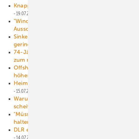
Knapp 260 Megawatt neu am Netz
19.07.2016
"Windenergie bis 18 MW von
Ausschreibungen ausnehmen"
18.07.2016
Sinkende Photovoltaikpreise sorgen für
geringere Investitionssummen
18.07.2016
74-Jähriger fährt 4.000 km mit E-Scooter
zum nördlichsten Punkt Europas
17.07.2016
Offshore-Wind pustet Erneuerbarenquote
höher
17.07.2016
Heimspeicher mit riesigem Marktwachstum
15.07.2016
Warum die Windkraftgegner in Brandenburg
scheiterten
14.07.2016
"Müssen Risiken des Investments gering
halten"
14.07.2016
DLR entwickelt neues Speicherkonzept
14.07.2016