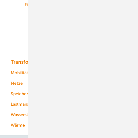
Finanzierung
Betrieb
Onshore-Wind
Offshore-Wind
Solar
Bioenergie
Transformation
Energieversorger
Service
Mobilität
Kommunen
Netze
Stadtwerke
Speicher
Energiekonzerne
Lastmanagement
Wasserstoff
Wärme