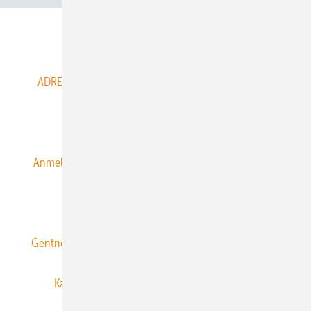
Abo- & Leserservice
ADRESSBUCH der WIND- und SOLARENERGIE
AGB
Alle Inhalte chronologisch
Anmelden
Anmeldung & Registrierung
Datenschutz
E-Paper
ERNEUERBARE ENERGIEN abonnieren
Gentner Energy Media
Gentner Verlag
Impressum
Karriere bei Gentner
Team
Mediaservice