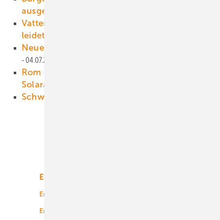
ausgeschlossen
07.07.2016
Vattenfall verkauft Kohlesparte - das Klima
leidet weiter
04.07.2016
Neue Anbieter im Markt angekommen
04.07.2016
Rom geht gegen Aufteilung großer
Solaranlagen vor
01.07.2016
Schweiz füllt den Fördertopf auf
01.07.2016
Unsere Themen
Energiemarkt
Technologie
Energierecht
Planung
Energiemärkte weltweit
Logistik