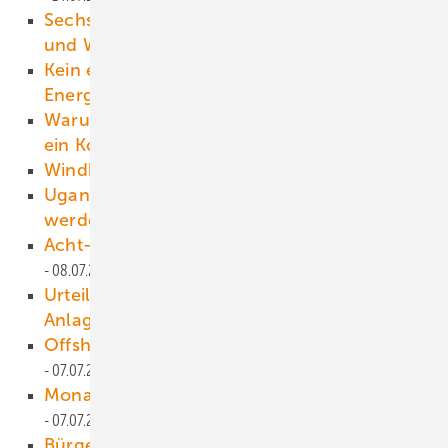
Sechs neue Erkenntnisse zu Vogelschutz
und Windkraft
13.07.2016
Kein echter Wettbewerb auf dem
Energiemarkt
12.07.2016
Warum die EEG-Novelle ihr Ziel verfehlt –
ein Kommentar
11.07.2016
Windkraft für Russland
10.07.2016
Ugandas Energiebranche will erneuerbar
werden
10.07.2016
Acht-MW-Windrad neu auf dem Markt
08.07.2016
Urteil: Verjährung bei Mängeln an PV-
Anlagen
07.07.2016
Offshore: Erstmal nur noch in der Ostsee?
07.07.2016
Monatliche Vergütungsabsenkungen
07.07.2016
Bürger werden von der Energiewende