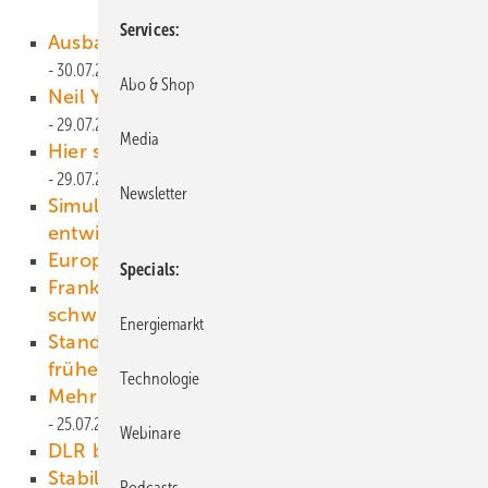
Services
Ausbaurekord: Schon 16 Prozent Windstrom
30.07.2016
Abo & Shop
Neil Young und sein Elektro-Lincoln
29.07.2016
Media
Hier soll ein Atomkraftwerk gebaut werden!
29.07.2016
Newsletter
Simulationstool für neue Geschäftsmodelle
entwickelt
28.07.2016
Europa, welches Europa?
28.07.2016
Specials
Frankreich erteilt Zuschläge für
schwimmende Windturbinen
27.07.2016
Energiemarkt
Standsicher: Betriebserlaubnis zwei Wochen
früher
26.07.2016
Technologie
Mehr Produktion, niedrigere Preise
25.07.2016
Webinare
DLR baut Wasserstoffkraftwerk
25.07.2016
Stabiler Strompreis trotz steigender EEG-
Podcasts