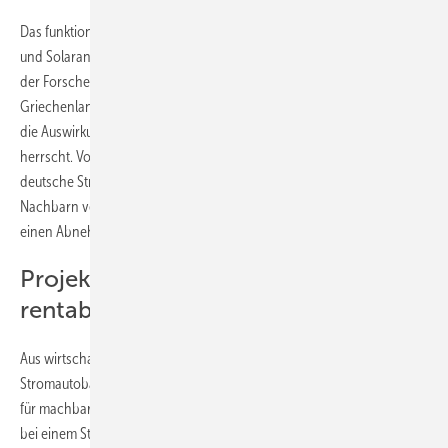
Das funktioniert aber nur, wenn die Erzeugung von Strom aus Wind-
und Solaranlagen in beiden Ländern unterschiedlich ist. Die Analyse
der Forscher hat aber gezeigt, dass in Deutschland und in
Griechenland sehr oft gleich viel Ökostrom produziert würde. Das hat
die Auswirkung, dass dann ein Überschuss im gesamten Netz
herrscht. Vor allem Griechenland bekäme dann Probleme. Denn der
deutsche Strommarkt ist viel größer und Deutschland ist mit viel mehr
Nachbarn verbunden, so dass es leichter wird, für die Überschüsse
einen Abnehmer zu finden.
Projekt wäre wirtschaftlich durchaus
rentabel
Aus wirtschaftlicher Sicht halten die Forscher den Bau einer solchen
Stromautobahn zwischen Deutschland und Griechenland durchaus
für machbar. Denn die Auslastung der Leitung wäre hoch genug, um
bei einem Strompreis von 0,6 Cent pro Kilowattstunde eine Rendite