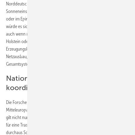
Norddeutschland Solaranlagen zu bauen, obwohl das Angebot an
Sonneneinstrahlung dort viel geringer ist als auf dem Peloponnes
oder im Epirus, statt nur auf die Windkraft zu setzen. In Griechenland
würde es sich im Gegenzug rechnen, Windkraftanlagen zu errichten,
auch wenn nicht die Vollaststunden erreicht werden wie in Schleswig-
Holstein oder Niedersachsen. Der Grund: Je variabler die
Erzeugungskapazitäten sind, desto geringer wird der notwendige
Netzausbau, vor allem wenn der Anteil von Sonne und Wind im
Gesamtsystem in Deutschland höher wird.
Nationale Energiepolitik gemeinsam
koordinieren
Die Forscher ziehen das Fazit, dass sowohl Südeuropa als auch
Mitteleuropa von einer stärkeren Vernetzung profitieren würde. Das
gilt nicht nur für die Stromtrasse nach Griechenland, sondern auch
für eine Trasse beispielsweise nach Italien. Grundsätzlich kann
durchaus Solarstrom nach Norden und Windstrom nach Süden