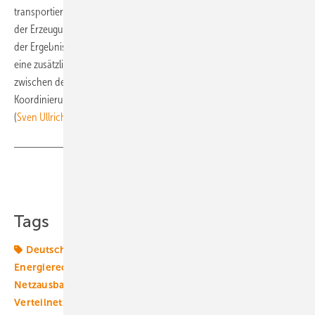
transportiert werden, unter der Voraussetzung der regionalen Vielfalt
der Erzeugungstechnologien. Das Fraunhofer ISE empfiehlt auf Basis
der Ergebnisse aus dem deutsch-griechischen Forschungsprojekt
eine zusätzliche, stärkere Vernetzung und einen erhöhten Austausch
zwischen den europäischen Strommärkten sowie eine intensivere
Koordinierung nationaler Energiepolitik und Infrastrukturmaßnahmen.
(
Sven Ullrich
)
Teilen
Link kopieren
Tags
Deutschland
Energiemarkt
Energiepolitik
Energierecht
Energiewende
Griechenland
ISE
Netzausbau
Nutzen
Photovoltaik
Politik
Verteilnetze
Windenergie
Wirtschaftlichkeit