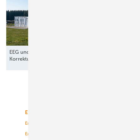
EEG und Netzpaket – nur kosmetische
Korrekturen aus dem
Wirtschafsministerium
Unsere Themen
Energiemarkt
Technologie
Energierecht
Planung
Energiemärkte weltweit
Logistik