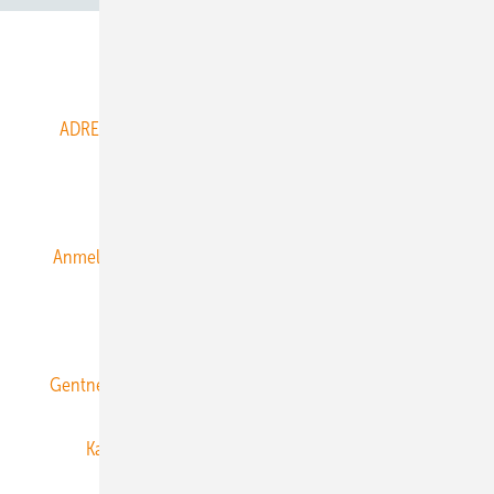
Abo- & Leserservice
ADRESSBUCH der WIND- und SOLARENERGIE
AGB
Alle Inhalte chronologisch
Anmelden
Anmeldung & Registrierung
Datenschutz
E-Paper
ERNEUERBARE ENERGIEN abonnieren
Gentner Energy Media
Gentner Verlag
Impressum
Karriere bei Gentner
Team
Mediaservice