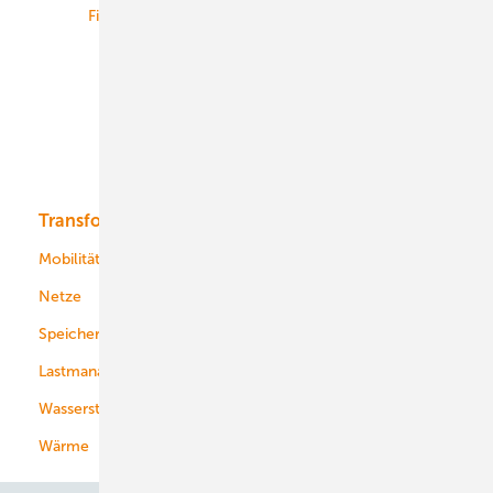
Finanzierung
Betrieb
Onshore-Wind
Offshore-Wind
Solar
Bioenergie
Transformation
Energieversorger
Service
Mobilität
Kommunen
Netze
Stadtwerke
Speicher
Energiekonzerne
Lastmanagement
Wasserstoff
Wärme