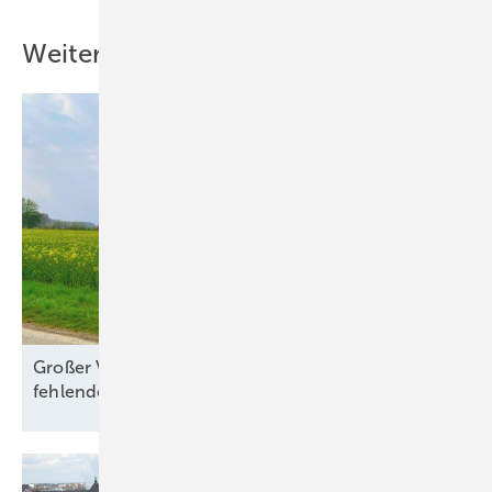
Weitere Inhalte
Großer Verbändeappell an Politik wegen
fehlendem
Netzausbau