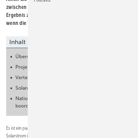
zwischen Deutschland und Griechenland untersucht. Das
Ergebnis zeigt, dass es ökonomisch nur machbar ist,
wenn die Voraussetzung stimmen.
Inhalt
Überschüsse verteilen
Projekt wäre wirtschaftlich durchaus rentabel
Verteilnetze müssen ausgebaut werden
Solaranlagen auch im Norden bauen
Nationale Energiepolitik gemeinsam
koordinieren
Es ist ein paar Jahre her, als die Kanzlerin die Idee hatte, doch den
Solarstrom in Griechenland zu produzieren und nach Deutschland zu