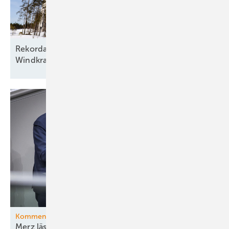
Rekordausbau mit zehn aufgehenden Sternen am
Windkraftfirmament
Kommentar
Merz lässt die Ministerin ihr böses Bühnenstück