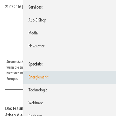
21.07.2016
|
Druckvorschau
Services
Abo & Shop
Media
Newsletter
Swissgrid
Stromnetz Mast | Große Stromrtassen nach Südeuropa rechenen sich nur,
Specials
wenn die Energiewende konsequent weitergeführt wird. Sie ersetzen aber
nicht den Bau variabler Erzeugungstechnologien in allen Regionen
Energiemarkt
Europas.
Technologie
Webinare
Das Fraunhofer ISE hat zusammen mit Kollegen der TU
Athen die Vorteile und Risiken einer Stromtrasse
Podcasts