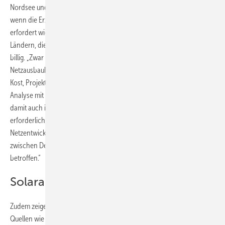
Nordsee und Ägäis nicht ausreicht. Denn die Trasse rechnet sich nur,
wenn die Erzeugungskapazitäten dezentral aufgebaut werden. Das
erfordert wiederum den Ausbau der gesamten Verteilnetze in allen
Ländern, die Anteil an einer solchen Leitung hätten. Das wird nicht
billig. „Zwar lassen sich aufgrund derartiger Berechnungen die
Netzausbaukosten auf nationaler Ebene optimieren“, erklärt Christoph
Kost, Projektleiter am Fraunhofer ISE, mit Blick auf die gemeinsame
Analyse mit der TU Athen. „Doch ist im europäischen Verbund und
damit auch im deutschen Stromsystem trotzdem ein Ausbau
erforderlich, der über die derzeitigen Planungen des
Netzentwicklungsplans hinausgeht. Insbesondere die Verbindungen
zwischen Deutschland und seinen Nachbarländern sind davon
betroffen.“
Solaranlagen auch im Norden bauen
Zudem zeigen die Szenarien der Stromerzeugung aus volatilen
Quellen wie Sonne und Wind, dass es durchaus besser ist, auch in