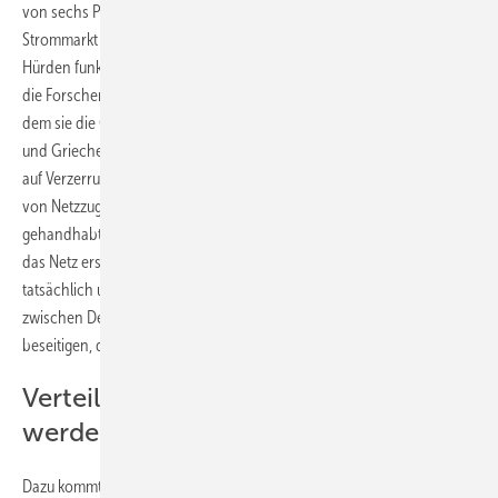
von sechs Prozent zu erzielen. Das geht aber auch nur, wenn der
Strommarkt in allen Ländern, die an der Route liegen, auch ohne
Hürden funktioniert. Das sei aber in der Regel nicht der Fall, betonen
die Forscher in ihrem Abschlussbericht zum Projekt RES-Degree, in
dem sie die Option einer direkten Verbindung zwischen Deutschland
und Griechenland untersucht haben. Sie verweisen unter anderem
auf Verzerrungen unter anderem durch die administrative Zuweisung
von Netzzugängen, die in den Ländern sehr unterschiedlich
gehandhabt werden, was die Integration von Ökostromerzeugern in
das Netz erschwert. Wenn man die Option einer solchen Leitung
tatsächlich umsetzen wollte, müsste die Politik in allen Ländern
zwischen Deutschland und Griechenland diese Hürden erst
beseitigen, damit sich ein solches Projekt rechnet.
Verteilnetze müssen ausgebaut
werden
Dazu kommt noch, dass der Bau einer Stromautobahn zwischen