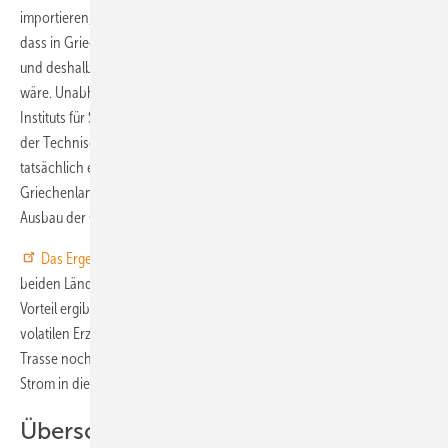
importieren, statt ihn hierzulande zu erzeugen. Die Rechnung war,
dass in Griechenland die Sonne viel öfter scheint als in Deutschland
und deshalb dort der Strom aus Photovoltaikanlagen viel billiger
wäre. Unabhängig von dieser Idee haben Forscher des Fraunhofer
Instituts für Solare Energiesysteme (ISE) zusammen mit Kollegen von
der Technischen Universität Athen untersucht, welche Potenziale
tatsächlich eine direkte Stromverbindung zwischen Deutschland und
Griechenland hätte und vor allem, wie viel das – im Vergleich zum
Ausbau der Ökostromerzeugung in beiden Ländern – hätte.
Das Ergebnis
: Es gibt tatsächlich einen riesigen Vorteil, wenn die
beiden Länder direkt mit einer Stromtrasse verbunden wären. Dieser
Vorteil ergibt sich vor allem im Ausgleich und in der Umverteilung der
volatilen Erzeugungskapazitäten. Vor allem aber weil entlang der
Trasse noch einen Reihe von weiteren Staaten liegen, die ebenfalls
Strom in die Leitung einspeisen oder daraus entnehmen könnten.
Überschüsse verteilen