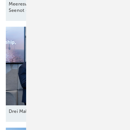
Meereswindkraftzubau blieb mit 9,3 Gigawatt in
Seenot –
letztmalig
Drei Mal Modell
Europa