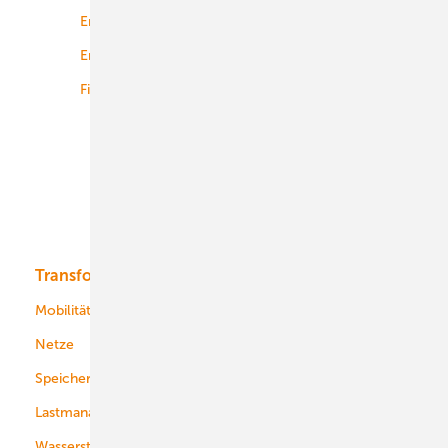
Energierecht
Planung
Energiemärkte weltweit
Logistik
Finanzierung
Betrieb
Onshore-Wind
Offshore-Wind
Solar
Bioenergie
Transformation
Energieversorger
Service
Mobilität
Kommunen
Netze
Stadtwerke
Speicher
Energiekonzerne
Lastmanagement
Wasserstoff