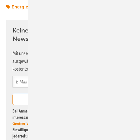
Energiemarkt
Energiemärkte weltweit
Keine Zeit? Kein Problem mit dem ERE
Newsletter!
Mit unserem Newsletter erhalten Sie regelmäßig von uns
ausgewählte Informationen und Neuigkeiten, gebündelt und
kostenlos direkt ins Postfach.
Bei Anmeldung zu diesem Newsletter bin ich damit einverstanden, über
interessante Verlags- und Online-Angebote
der Marken der Alfons W.
Gentner Verlag GmbH & Co. KG
informiert zu werden. Diese
Einwilligung kann ich jederzeit widerrufen und eine Abmeldung ist
jederzeit möglich. Informationen zum Umgang mit Daten finden Sie