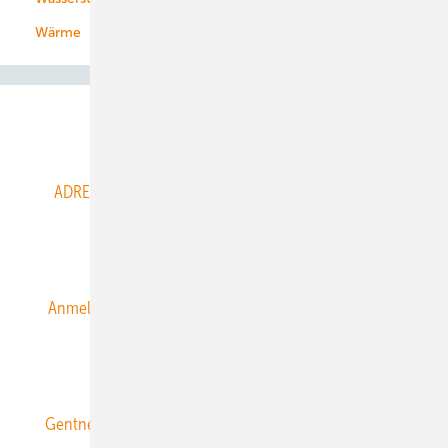
Wärme
Abo- & Leserservice
ADRESSBUCH der WIND- und SOLARENERGIE
AGB
Alle Inhalte chronologisch
Anmelden
Anmeldung & Registrierung
Datenschutz
E-Paper
ERNEUERBARE ENERGIEN abonnieren
Gentner Energy Media
Gentner Verlag
Impressum