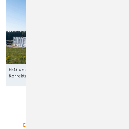
EEG und Netzpaket – nur kosmetische
Korrekturen aus dem
Wirtschafsministerium
Unsere Themen
Energiemarkt
Technologie