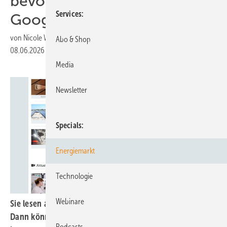
bevorzugte Quelle bei
Services
Google auswählen
von
Nicole Weinhold
Abo & Shop
08.06.2026
|
Druckvorschau
Media
Newsletter
Specials
Energiemarkt
Technologie
Webinare
Sie lesen aktuelle Branchennachrichten gern bei uns?
Dann können Sie erneuerbareenergien.de jetzt als
Podcasts