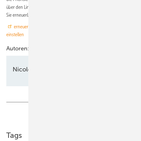
über den Link: Klicken Sie auf
diesen Aktivierungslink
und wählen
Sie erneuerbareenergien.de als bevorzugte Quelle aus.
erneuerbareenergien.de als bevorzugte Quelle bei Google
einstellen
Autoren:
Nicole Weinhold
Teilen
Link kopieren
Tags