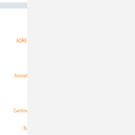
Abo- & Leserservice
ADRESSBUCH der WIND- und SOLARENERGIE
AGB
Alle Inhalte chronologisch
Anmelden
Anmeldung & Registrierung
Datenschutz
E-Paper
ERNEUERBARE ENERGIEN abonnieren
Gentner Energy Media
Gentner Verlag
Impressum
Karriere bei Gentner
Team
Mediaservice