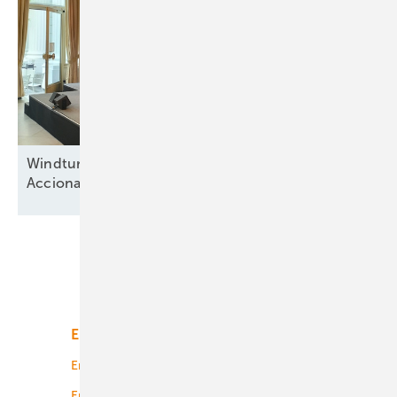
Windturbinenbauer Nordex und Anteilseigner
Acciona offen für neue
Wachstumsphase
Unsere Themen
Energiemarkt
Technologie
Energierecht
Planung
Energiemärkte weltweit
Logistik