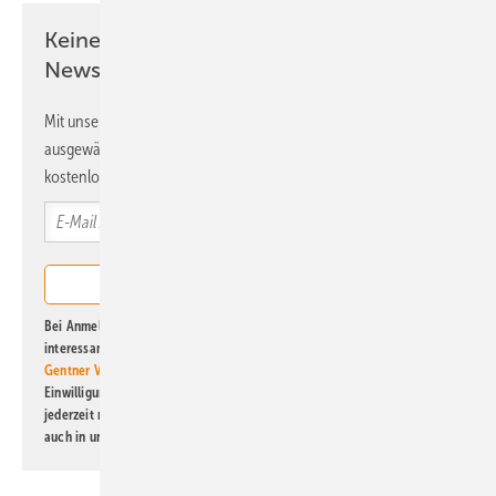
Keine Zeit? Kein Problem mit dem ERE
Newsletter!
Mit unserem Newsletter erhalten Sie regelmäßig von uns
ausgewählte Informationen und Neuigkeiten, gebündelt und
kostenlos direkt ins Postfach.
Bei Anmeldung zu diesem Newsletter bin ich damit einverstanden, über
interessante Verlags- und Online-Angebote
der Marken der Alfons W.
Gentner Verlag GmbH & Co. KG
informiert zu werden. Diese
Einwilligung kann ich jederzeit widerrufen und eine Abmeldung ist
jederzeit möglich. Informationen zum Umgang mit Daten finden Sie
auch in unserer
Datenschutzerklärung
.