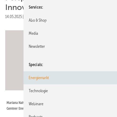
Innovationsbereitschaft mit“
Services
14.05.2025
|
Druckvorschau
Abo & Shop
Media
Newsletter
Specials
Energiemarkt
Technologie
Gentner Energy Media
Mariana Nahirna, international Sales and Development Manager bei
Webinare
Gentner Energy Media.
Podcasts