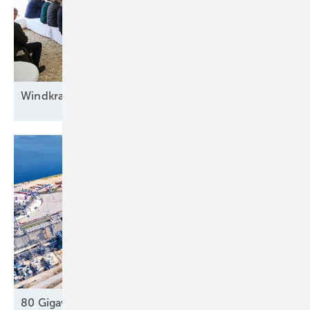
Windkraft auf
Rennwegkurs
80 Gigawatt gegen die Dunkelflaute
?