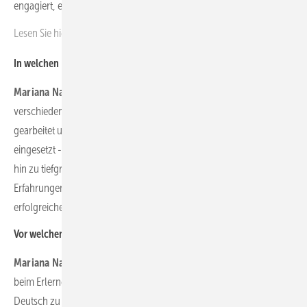
engagiert, ehrgeizig, kreativ und hilfsbereit.
Lesen Sie hier:
Einen weiteren Teil unserer Serie.
In welchen Bereichen haben Sie davor gearbeitet?
Mariana Nahirna
: Zuvor habe ich im Markenmanagement in
verschiedenen Branchen wie FMCG, Pharma und Bauwesen
gearbeitet und dabei eine breite Palette von Werbeinstrumenten
eingesetzt - von TV-Werbung über die Organisation von Events bis
hin zu tiefgreifender Verbraucherforschung. Diese vielfältigen
Erfahrungen ermöglichen es mir, unsere Kunden bei der
erfolgreichen Vermarktung ihrer Produkte effektiv zu unterstützen.
Vor welchen Herausforderungen stehen Sie noch?
Mariana Nahirna
: Natürlich gab es auch Schwierigkeiten, vor allem
beim Erlernen der deutschen Sprache. Abends nach der Arbeit
Deutsch zu lernen und gleichzeitig kleine Kinder zu erziehen, ist