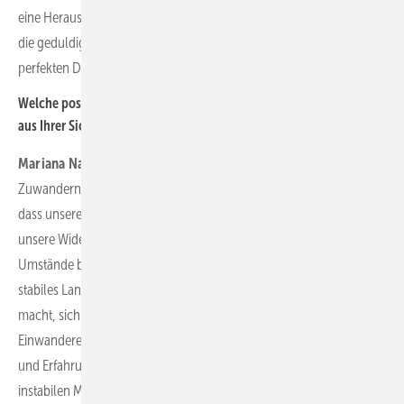
eine Herausforderung. Ich bin jedoch dankbar für meine Kollegen,
die geduldig mit mir in meinem sich verbessernden, aber noch nicht
perfekten Deutsch kommunizieren.
Welche positiven Beiträge leisten Zugewanderte in Deutschland
aus Ihrer Sicht?
Mariana Nahirna
: Was die positiven Beiträge betrifft, die
Zuwandernde nach Deutschland bringen können, so glaube ich,
dass unsere Anpassungsfähigkeit, unsere schnelle Lernfähigkeit und
unsere Widerstandsfähigkeit gegenüber Stress aufgrund äußerer
Umstände besonders wertvoll sind. Deutschland ist traditionell ein
stabiles Land, was es für die Menschen hier manchmal schwierig
macht, sich schnell an Veränderungen anzupassen. Wir als
Einwanderer bringen frische Perspektiven, Innovationsbereitschaft
und Erfahrungen aus anderen sich schnell verändernden und
instabilen Märkten mit, was das kreative Denken und Modernisieren