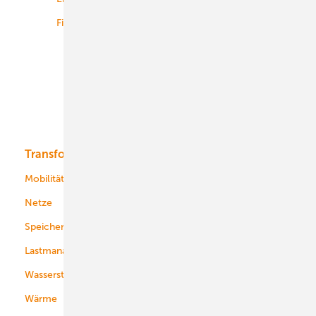
Finanzierung
Betrieb
Onshore-Wind
Offshore-Wind
Solar
Bioenergie
Transformation
Energieversorger
Service
Mobilität
Kommunen
Netze
Stadtwerke
Speicher
Energiekonzerne
Lastmanagement
Wasserstoff
Wärme