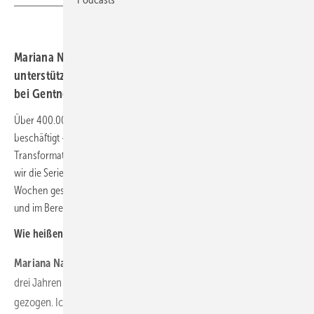
Mariana Nahirna stammt aus der Ukraine. Jetzt
unterstützt sie die Transformation des Energiesystems
bei Gentner Energy Media.
Über 400.000 Menschen sind im Bereich der erneuerbaren Energien
beschäftigt – und es müssen noch viel mehr werden, damit wir die
Transformation des Energiesystems meistern können. Darum haben
wir die Serie „Erneuerbare brauchen Zuwanderung“ vor ein paar
Wochen gestartet. Wenn auch Sie einen Migrationshintergrund haben
und im Bereich der Erneuerbaren tätig sind,
schreiben Sie uns.
Wie heißen Sie und wie lange leben Sie schon in Deutschland?
Mariana Nahirna
: Mein Name ist Mariana Nahirna, und ich bin vor
drei Jahren wegen des Krieges in der Ukraine nach Deutschland
gezogen. Ich bin stolz darauf, für Gentner Energy Media zu arbeiten,