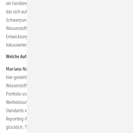
ein Familienunternehmen mit einer fast 100-jährigen Geschichte,
das sich auf die Entwicklung führender Medienplattformen mit
Schwerpunkt auf erneuerbaren Energien wie Wind, Sonne und
Wasserstoff spezialisiert hat. Zu meinen Aufgaben gehört die
Entwicklung von Werbeinstrumenten für unsere auf Wasserstoff
fokussierten Publikationen HZwei und H2 international.
Welche Aufgaben interessieren Sie bei Ihrer Arbeit besonders?
Mariana Nahirna
: Die aufregendste Herausforderung, der ich mich
hier gestellt habe, war die Überführung unseres
Wasserstoffmagazins von ihrem vorherigen Eigentümer in das
Portfolio von Gentner. Dazu gehörte, dass wir unsere
Werbelösungen durch Modernisierung und Digitalisierung an die
Standards von Gentner angepasst und klare, transparente
Reporting-Mechanismen eingeführt haben. Ich bin besonders
glücklich, Teil des Hydrogen-Teams zu sein. Es ist unglaublich