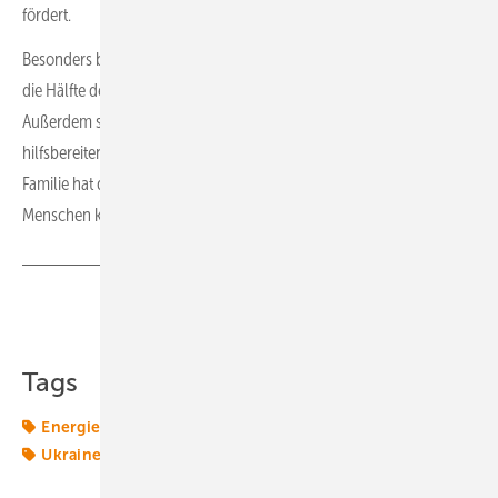
fördert.
Besonders beeindruckend an Deutschland finde ich, dass mehr als
die Hälfte der Stromerzeugung aus erneuerbaren Quellen stammt.
Außerdem schätze ich sehr die unglaublich gastfreundlichen und
hilfsbereiten Menschen, denen wir hier begegnet sind. Unsere
Familie hat das große Glück, in Deutschland wirklich wunderbare
Menschen kennenzulernen. (fk)
Teilen
Link kopieren
Tags
Energiemarkt
Energiemärkte weltweit
Fachkräfte
Ukraine
Wasserstoff