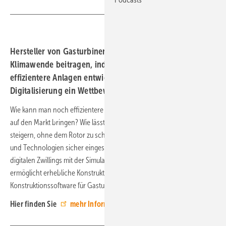
Hersteller von Gasturbinen können erheblich zur
Klimawende beitragen, indem sie sauberere und
effizientere Anlagen entwickeln. Hierbei ist die
Digitalisierung ein Wettbewerbsvorteil.
Wie kann man noch effizientere Turbinen entwickeln und schneller
auf den Markt bringen? Wie lässt sich die betriebliche Flexibilität
steigern, ohne dem Rotor zu schaden? Wie können neue Kraftstoffe
und Technologien sicher eingesetzt werden? Die Erstellung eines
digitalen Zwillings mit der Simulationssoftware von Siemens
ermöglicht erhebliche Konstruktionsverbesserungen. Mehr zur
Konstruktionssoftware für Gasturbinenschaufeln im Leitfaden.
Hier finden Sie
mehr Informationen
.