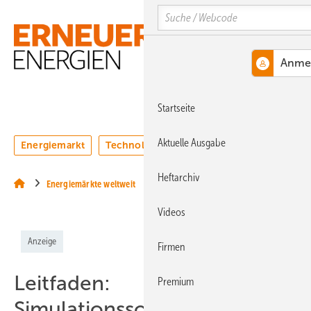
Springe
Springe
Springe
Search
auf
auf
auf
Hauptinhalt
Hauptmenü
SiteSearch
MENÜ
Startseite
Aktuelle Ausgabe
Energiemarkt
Technologie
Webinare
Podcasts
Heftarchiv
Energiemärkte weltweit
Videos
Anzeige
Firmen
Leitfaden:
Premium
Simulationssoftware für die