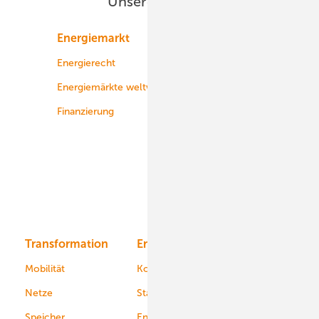
Unsere Themen
Energiemarkt
Technologie
Energierecht
Planung
Energiemärkte weltweit
Logistik
Finanzierung
Betrieb
Onshore-Wind
Offshore-Wind
Solar
Bioenergie
Transformation
Energieversorger
Service
Mobilität
Kommunen
Netze
Stadtwerke
Speicher
Energiekonzerne