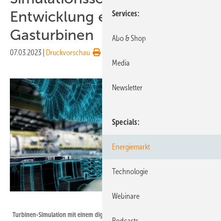
Entwicklung effizienter
Services
Gasturbinen
Abo & Shop
07.03.2023
|
Druckvorschau
Media
Newsletter
Specials
Energiemarkt
Technologie
Webinare
Siemens
Turbinen-Simulation mit einem digitalen Zwilling durch Siemens-Software
Podcasts