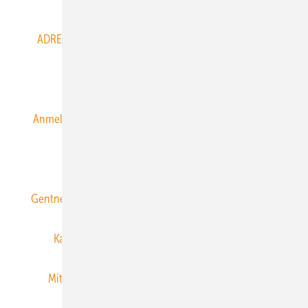
ADRESSBUCH der WIND- und SOLARENERGIE
AGB
Alle Inhalte chronologisch
Anmelden
Anmeldung & Registrierung
Datenschutz
E-Paper
ERNEUERBARE ENERGIEN abonnieren
Gentner Energy Media
Gentner Verlag
Impressum
Karriere bei Gentner
Team
Mediaservice
Mitgliedschaften und Engagement
Newsletter