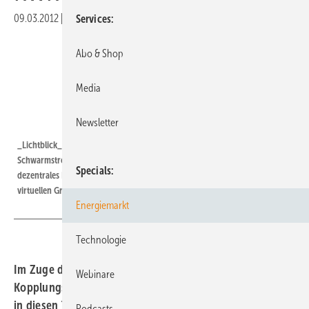
09.03.2012
|
Druckvorschau
Services
Abo & Shop
Media
Newsletter
Grafik: Lichtblick
_Lichtblick_minikwk_netzkosten | Lichtblick setzt mit seinem
Schwarmstromkonzept zentralen Energieversorgungsstrukturen ein
Specials
dezentrales Konzept entgegen, das viele kleine Kraftwerke zu einem
virtuellen Großkraftwerk zusammenfasst.
Energiemarkt
Technologie
Im Zuge der Novelle des Kraft-Wärme-
Webinare
Kopplungsgesetzes (KWKG), mit der sich der Bundestag
in diesen Tagen beschäftigt, zeigt Ökostrommarktführer
Podcasts