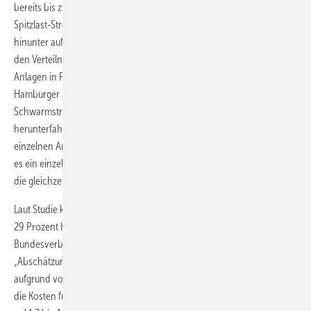
bereits bis zum Jahr 2020 einsparen ließen, da im Netz benötigter
Spitzlast-Strom gar nicht erst von der Hochspannungsebene bis
hinunter auf die Verteilnetze transferiert werden müsste, sondern in
den Verteilnetzen bei Bedarf bereits kursiert, da über Mini-KWK-
Anlagen in Form eines virtuellen Kraftwerks bereit gestellt. Die
Hamburger argumentieren außerdem pro, dass sie ihr virtuelles
Schwarmstrom-Kraftwerk binnen 60 Sekunden herauf- oder
herunterfahren können. Außerdem sagen sie, dass die Vielzahl aus
einzelnen Anlagen das Kraftwerk weniger störanfällig macht als wäre
es ein einzelnes. Hinzu kommt die effiziente Nutzung von Energie über
die gleichzeitige Wärmenutzung.
Laut Studie könnten über dezentrale Mini-Kraftwerke zwischen 8 und
29 Prozent Kosten vermieden werden. Das Gutachten des
Bundesverbands der Energie- und Wasserwirtschaft (BDEW),
„Abschätzung des Ausbaubedarfs in deutschen Verteilungsnetzen
aufgrund von Photovoltaik- und Windeinspeisungen bis 2020“ schätzt
die Kosten für den Ausbau der Netzübergänge auf der Umspannebene