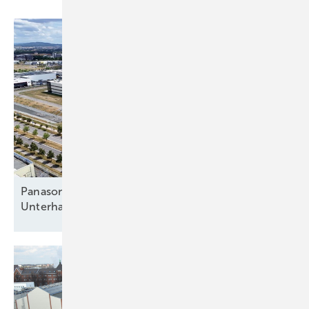
Panasonic in Pilsen: Von der
Unterhaltungselektronik zur
Wärmewende