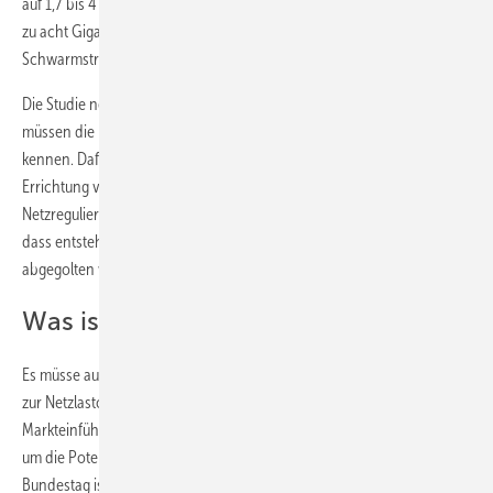
auf 1,7 bis 4 Milliarden Euro. Dafür sei eine Mini-KWK-Kapazität von bis
zu acht Gigawatt erforderlich. Das ist das Vierfache der angestrebten
Schwarmstromkapazität.
Die Studie nennt weitere Voraussetzungen. Die Verteilnetzbetreiber
müssen die Last-Situation in den betroffenen Netzgebieten genau
kennen. Dafür sei die Installation von Smart Metern erforderlich. Die
Errichtung von KWK-Anlagen müsse von der
Netzregulierungsbehörde als Netzoptimierung anerkannt werden, so
dass entstehende Kosten über Netzentgelte als anrechenbare Kosten
abgegolten werden.
Was ist der Preis?
Es müsse außerdem lastvariable Netzentgelte geben, die Preissignale
zur Netzlastoptimierung senden. Außerdem Anreize für die
Markteinführung flexibler, intelligent steuerbarer Mini-KWK-Lösungen,
um die Potentiale dieser Technologie heben zu können. Der
Bundestag ist derzeit befasst mit dem Kabinettsentwurf zur Novelle