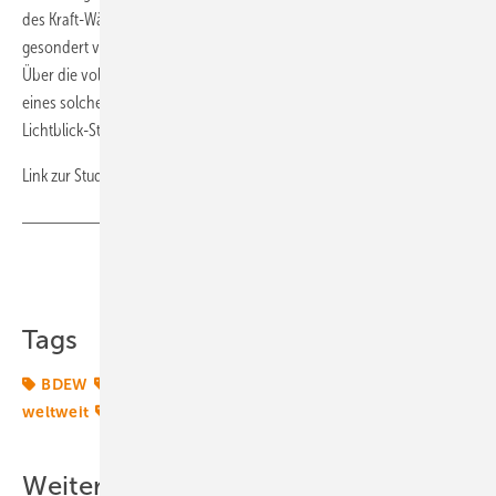
des Kraft-Wärme-Kopplungsgesetzes. Mini-KWK ist darin nicht
gesondert verankert. Lichtblick fordert die Berücksichtigung darin.
Über die volkswirtschaftlichen Kosten indes zur Implementierung
eines solchen Energiesystems auf Basis von Mini-KWK gibt die
Lichtblick-Studie keinen Aufschluss. (Dittmar Koop)
Link zur Studie:
https://www.lichtblick.de/?id_rec=226
Teilen
Link kopieren
Tags
BDEW
BDH
Energiemarkt
Energiemärkte
weltweit
LichtBlick
Windmarkt
Weitere Inhalte