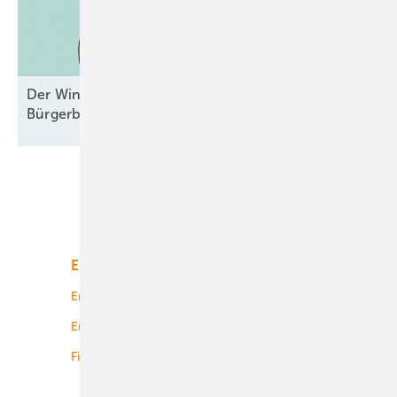
Der Windpark und das liebe Geld –
Bürgerbeteiligungen mal
durchgesehen
Unsere Themen
Energiemarkt
Technologie
Energierecht
Planung
Energiemärkte weltweit
Logistik
Finanzierung
Betrieb
Onshore-Wind