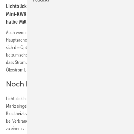
Lichtblick per Studie auf, dass sich über 8-Gigawatt-
Mini-KWK die Kosten für den Netzausbau um bis zu eine
halbe Milliarde Euro reduzieren ließen.
Auch wenn die Zuhausekraftwerke von Lichtblick derzeit in der
Hauptsache mit Erdgas betrieben werden – die Hamburger halten
sich die Option offen, in Zukunft mehr und mehr Biomethan
beizumischen. Abgesehen davon gilt in Deutschland die Definition,
dass Strom aus Kraft-Wärme-Kopplung aufgrund seiner Effizienz als
Ökostrom bezeichnet wird, selbst wenn der Brennstoff Erdgas ist.
Noch Lichtjahre vom Ziel entfernt
Lichtblick hat im September 2009 sein Schwarmstrom-Konzept am
Markt eingeführt. Die Hamburger wollen 100.000 Mini-
Blockheizkraftwerke – Zuhausekraftwerke genannt – in Deutschland
bei Verbrauchern installieren. Sie werden zentral per Fernsteuerung
zu einem virtuellen Kraftwerk zusammengeschaltet. Jedes Mini-KWK