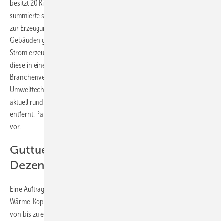
besitzt 20 Kilowatt elektrische Leistung. Die Kraftwerksleistung
summierte sich also auf zwei Gigawatt. Lichtblick fährt die Mini-KWK
zur Erzeugung von Spitzlast-Strom hoch. Die Abwärme wird in den
Gebäuden genutzt, in denen die Zuhausekraftwerke stehen. Sollte
Strom erzeugt werden, wenn keine Wärme nachgefragt wird, wird
diese in einem Pufferspeicher geparkt. Das Ziel wird vom
Branchenverband Bundesindustrieverband Haus-, Energie- und
Umwelttechnik (BDH) als utopisch angesehen. In der Tat ist man mit
aktuell rund 420 installierten Zuhausekraftwerken vom Ziel weit
entfernt. Parallel legt Lichtblick jetzt auf anderer Ebene aber weiter
vor.
Guttuender Fokus mehr
Dezentralität
Eine Auftragsstudie zeigt, dass sich über die Einbindung kleiner Kraft-
Wärme-Kopplungsanlagen in die Stromversorgung Kosten in Höhe
von bis zu eine halbe Milliarde Euro beim Ausbau der Stromnetze