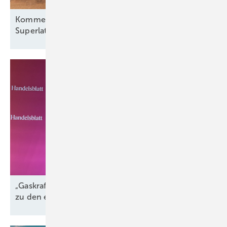
Kommentar: Warum die neuen Windkraft-
Superlative derzeit eher einen Kater
auslösen
„Gaskraftwerke sind der perfekte Komplementär
zu den erneuerbaren
Energien“