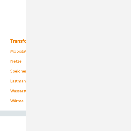
Offshore-Wind
Solar
Bioenergie
Transformation
Energieversorger
Service
Mobilität
Kommunen
Netze
Stadtwerke
Speicher
Energiekonzerne
Lastmanagement
Wasserstoff
Wärme
Abo- & Leserservice