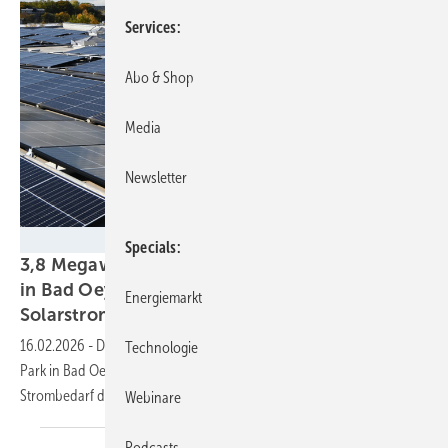
Services
Abo & Shop
Media
Newsletter
Velka Botička
Specials
3,8 Megawatt auf dem Dach – Einkaufszentrum
in Bad Oeynhausen versorgt sich mit
Energiemarkt
Solarstrom
16.02.2026
-
Die Strommenge, die die neue Anlage auf dem Werre-
Technologie
Park in Bad Oeynhausen liefern wird, reicht mehr als aus, um den
Strombedarf des Shoppingcenters zu
decken.
Webinare
Podcasts