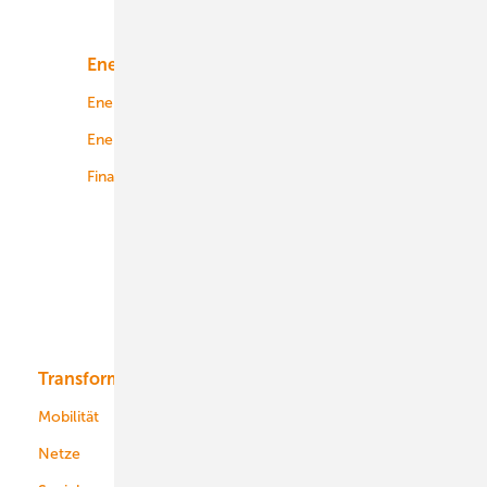
Unsere Themen
Energiemarkt
Technologie
Energierecht
Planung
Energiemärkte weltweit
Logistik
Finanzierung
Betrieb
Onshore-Wind
Offshore-Wind
Solar
Bioenergie
Transformation
Energieversorger
Service
Mobilität
Kommunen
Netze
Stadtwerke