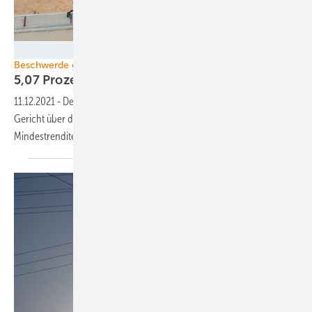
TenneT
Beschwerde gegen BNetzA
5,07 Prozent Garantie-Rendite für Netzausbau vo
11.12.2021
-
Der Ökostromversorger Lichtblick beschwert sich vor
Gericht über die von der Regulierung eingeräumte Höhe der
Mindestrendite für
Netzbetreiber.