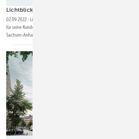
Gero Breloer/LichtBlick SE
Lichtblick baut ersten eigenen
Solarpark
02.09.2022
-
Lichtblick steigt in die Erzeugung von eigenem Ökostrom
für seine Kunden ein. Eines der ersten Projekte ist ein Solarpark in
Sachsen-Anhalt, der in den nächsten Wochen ans Netz gehen
soll.