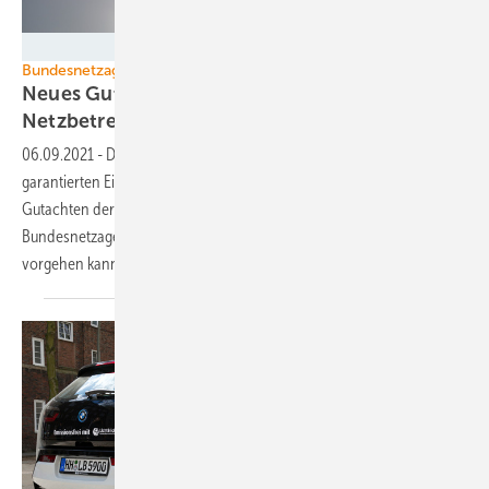
Velka Botička
Bundesnetzagentur
Neues Gutachten: Garantierenditen für
Netzbetreiber können stärker
sinken
06.09.2021
-
Die Bundesnetzagentur schlägt eine Senkung der
garantierten Eigenkapitalverzinsung der Netzbetreiber vor. Ein
Gutachten der Universität Lüneburg bestätigt, dass die
Bundesnetzagentur bei der Senkung der Garantierenditen forscher
vorgehen
kann.