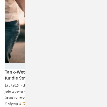
mpix-foto - stock.adobe.com
Tank-Wettbewerb um die Grünstromqualität
für die
Straße
13.07.2024
-
Elektroautofahrer können an diesen Stromzapfsäulen für
jede Ladeviertelstunde mit einem hohen Prozentzatz momentaner
Grünstromerzeugung rechnen. Ökostromversorger startet
Pilotprojekt.