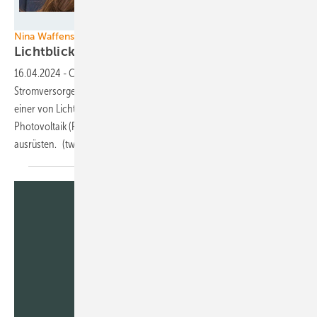
Foto: LichtBlick
Nina Waffenschmidt
Lichtblick mit
Solartechnik
16.04.2024
-
CEO des im April gestarteten „Energy-as-a-Service“ von
Stromversorger Lichtblick ist Nina Waffenschmidt. Sie war Co-Chefin
einer von Lichtblick gekauften Internet-Vermittlung von Monteuren für
Photovoltaik (PV). Der neue Betrieb soll Lichtblick-Kunden mit PV
ausrüsten. (tw)