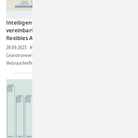
Lichtblick
Intelligenter Markt: Stabiler Preis für
vereinbarten Verbrauch, Börsenstrom für
flexibles
Abweichen
28.09.2023
-
Marktstudienanbieter Neon analysiert für
Grünstromversorger Lichtblick, wie kluge Tarife eine
Verbraucherflexibilität für 100-te Gigawatt
bergen.