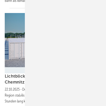
dann als klimaneutral, wenn er in der Region erzeugt
wurde.
Fluence/Lichtblick
Lichtblick installiert 84 Speichercontainer bei
Chemnitz
22.10.2025
-
Der Batteriespeicher wird das Netz von Mitnetz in der
Region stabilisieren und für die Integration von Ökostrom sorgen. Vier
Stunden lang kann die Anlage 100 Megawatt Leistung
liefern.