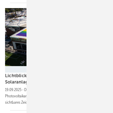
Lichtblick
Lichtblick baut regenbogenfarbene
Solaranlage auf dem Stadiondach von St.
Pauli
19.09.2025
-
Das Millerntor-Stadion hat nicht nur eine neue
Photovoltaikanlage, um Strom zu erzeugen. Es trägt auch ein
sichtbares Zeichen für Vielfalt und
Toleranz.