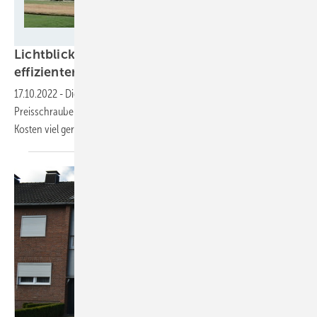
Tennet
Lichtblick fordert: Strom- und Gasnetze
effizienter
betreiben
17.10.2022
-
Die Netzbetreiber wollen im kommenden Jahr an der
Preisschraube drehen. Mit einem effizientere Netzbetrieb würden die
Kosten viel geringer
ausfallen.