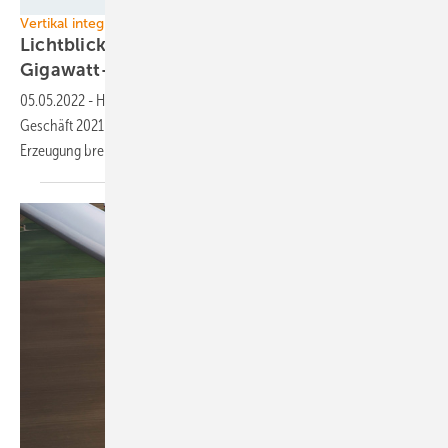
LichtBlick
Vertikal integrierter Grünstromlieferant
Lichtblick plant schnellen Ausbau eigener
Gigawatt-Ökostromkapazität
05.05.2022
-
Hamburger Ökostromversorger bilanziert stabiles
Geschäft 2021 und will sich mit starken Investitionen auch in eigene
Erzeugung breiter
aufstellen.