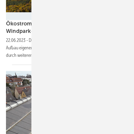
Eventus
Ökostromanbieter Lichtblick kauft
Windparkentwickler
22.06.2023
-
Das Hamburger Unternehmen setzt den angekündigten
Aufbau eigener Windkraft- und Photovoltaik-Erzeugungskapazitäten
durch weiteren Firmenkauf
fort.