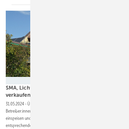
Velka Botička
SMA, Lichtblick und Ison: Solarstrom flexibel
verkaufen, Reststrom preiswert
einkaufen
31.05.2024
-
Über das Energiemanagementsystem von SMA können
Betreiber:innen von Solaranlagen ihren Strom zu günstigen Zeiten
einspeisen und aus dem Netz beziehen. Ison hat dazu eine
entsprechende Plattform entwickelt. Die Marktanbindung läuft über