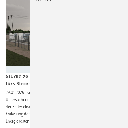
Trina Storage
Studie zeigt: Batteriespeicher senken Kosten
fürs
Stromsystem
29.01.2026
-
Großspeicher sind systemrelevant, zeigt eine aktuelle
Untersuchung. Allerdings gefährdet falsche Regulierung den Nutzen
der Batteriekraftwerke. Denn die Systeme werden zu wenig zur
Entlastung der Netze, sondern vor allem zur Optimierung der
Energiekosten
genutzt.