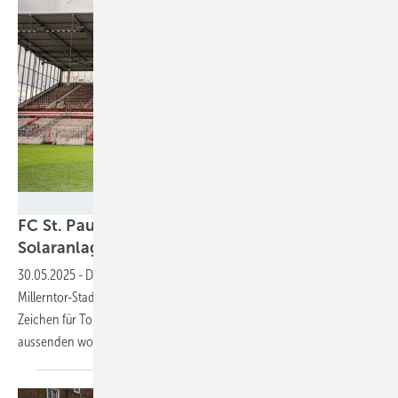
Lichtblick
FC St. Pauli und Lichtblick installieren
Solaranlage in
Regenbogenfarben
30.05.2025
-
Die neue Solaranlage auf dem Dach der Tribüne des
Millerntor-Stadions ist mehr als nur ein Stromlieferant. Sie ist ein
Zeichen für Toleranz und Vielfalt, das die beiden Projektpartner
aussenden
wollen.