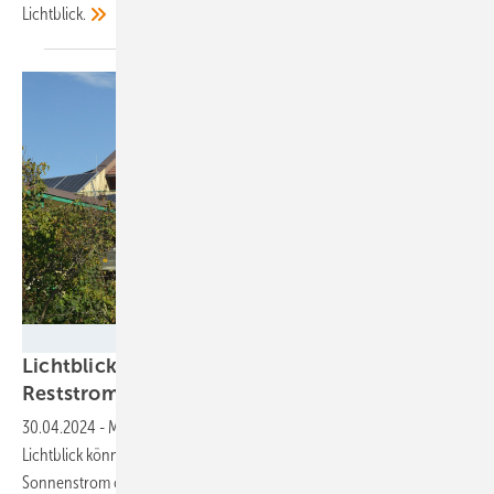
Lichtblick.
Velka Botička
Lichtblick bietet Flexibilität beim Bezug von
Reststrom für
Solaranlagenbetreiber
30.04.2024
-
Mit einer neuen Funktion des Stromwallets von
Lichtblick können die Solaranlagenbetreiber nicht nur den
Sonnenstrom optimiert nutzen, sondern auch den Strom, den sie