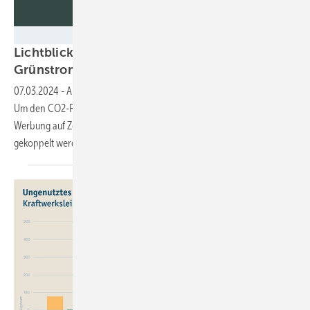
LIchtblick
Lichtblick koppelt Werbeauftritte an Anteil von
Grünstrom im
Netz
07.03.2024
-
Außenwerbung ist inzwischen eine stromintesive Sache.
Um den CO2-Fußabdruck zu verringern, kann die Ausspielung der
Werbung auf Zeiten mit hohem Anteil an Erneuerbaren im Netz
gekoppelt
werden.