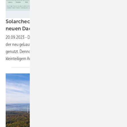
Lichtblick
Solarcheck 2023: Leipzig liegt bei Nutzung von
neuen Dachflächen in Städten
vorn
20.09.2023
-
Durchschnittlich wird bundesweit nur etwa die Hälfte
der neu gebauten Dachfläche in Großstädten für die Photovoltaik
genutzt. Dennoch ist es mehr als im Vorjahr. Dass dies auch mit
kleinteiligem Ausbau funktioniert, zeigt das Beispiel
Dresden.