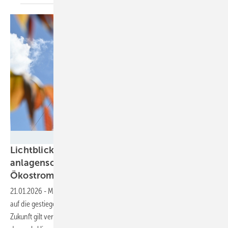
Velka Botička
Lichtblick liefert stündliche und
anlagenscharfe Herkunftsnachweise für
Ökostrom
21.01.2026
-
Mit dem Ansatz reagieren Lichtblick und Granular Energy
auf die gestiegenen Anforderungen für Herkunftsnachweise. Denn in
Zukunft gilt verbrauchter Gewerbe- und Industriestrom nur noch