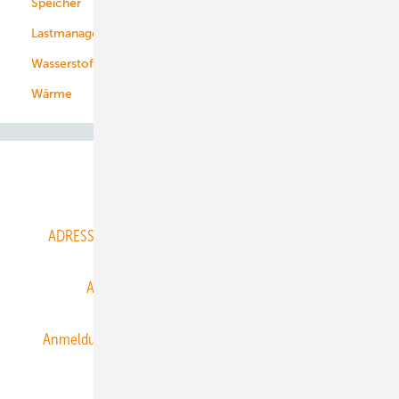
Speicher
Energiekonzerne
Lastmanagement
Wasserstoff
Wärme
Abo- & Leserservice
ADRESSBUCH der WIND- und SOLARENERGIE
AGB
Alle Inhalte chronologisch
Anmelden
Anmeldung & Registrierung
Datenschutz
E-Paper
ERNEUERBARE ENERGIEN abonnieren