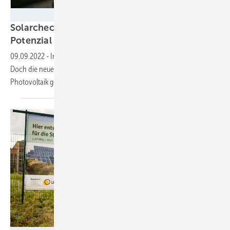
Velka Botička
Solarcheck 2022: Städte verschenken viel
Potenzial
09.09.2022
-
In den deutschen Großstädten wird zwar viel gebaut.
Doch die neue Dachfläche wird im Durchschnitt nur zur Hälfte für die
Photovoltaik genutzt. Es gibt aber riesige
Unterschiede.