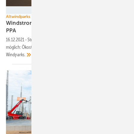
Jan Oelker – Ostwind
Altwindparks
Windstromschub für Ökostromversorger dank
PPA
16.12.2021
-
Stromvermarktung aus gepoolten Altanlagen machen es
möglich: Ökostromversorger Lichtblick liefert 2022 Windstrom aus 116
Windparks.