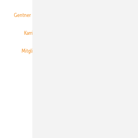
Gentner Energy Media
Gentner Verlag
Impressum
Karriere bei Gentner
Team
Mediaservice
Mitgliedschaften und Engagement
Newsletter
Privacy Manager
RSS-Feed
Veranstaltungen / Webinare
© 2026 ERNEUERBARE ENERGIEN