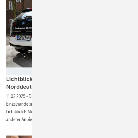
Lichtblick
Lichtblick baut 200 Schnelllader in
Norddeutschland
auf
11.02.2025
-
Die Ladesäulen werden auf Parkplätzen von
Einzelhandelsmärkten der Ketten Familia und Markant gebaut.
Lichtblick E-Mobility öffnet die Ladesäulen auch für den Strom
anderer
Anbieter.