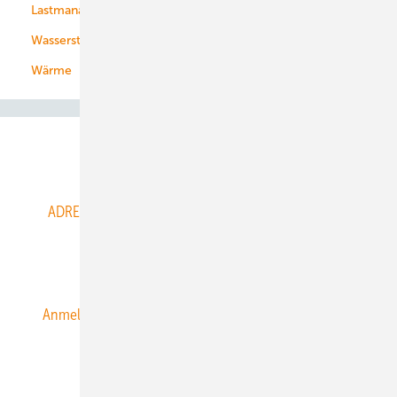
Lastmanagement
Wasserstoff
Wärme
Abo- & Leserservice
ADRESSBUCH der WIND- und SOLARENERGIE
AGB
Alle Inhalte chronologisch
Anmelden
Anmeldung & Registrierung
Datenschutz
E-Paper
ERNEUERBARE ENERGIEN abonnieren