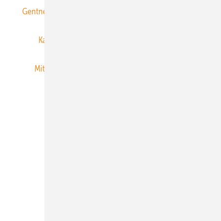
Gentner Energy Media
Gentner Verlag
Impressum
Karriere bei Gentner
Team
Mediaservice
Mitgliedschaften und Engagement
Newsletter
Privacy Manager
RSS-Feed
Veranstaltungen / Webinare
© 2026 ERNEUERBARE ENERGIEN