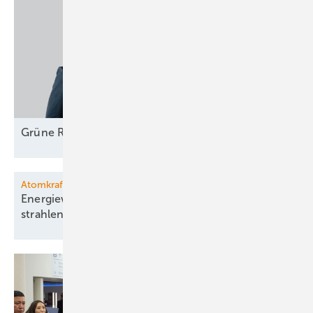
Grüne
Rekord­investitionen
Atomkraftfieber in Polen und Niederlande
Energiewende rückwärts: Baustart sofort für
strahlende
Zukunft