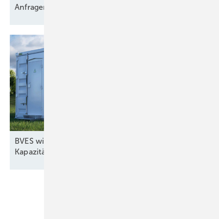
Anfragen für 2,9 GW
Netzkapazität
BVES will bei EU-Kommission gegen
Kapazitätsmarkt-Gesetz
vorgehen
Unsere Themen