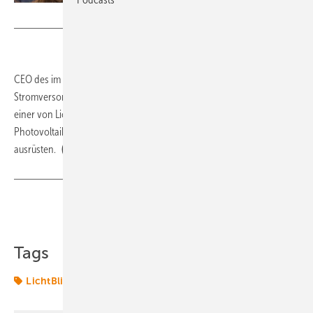
Foto: LichtBlick
CEO des im April gestarteten „Energy-as-a-Service“ von
Stromversorger Lichtblick ist Nina Waffenschmidt. Sie war Co-Chefin
einer von Lichtblick gekauften Internet-Vermittlung von Monteuren für
Photovoltaik (PV). Der neue Betrieb soll Lichtblick-Kunden mit PV
ausrüsten.
(tw)
Teilen
Link kopieren
Tags
LichtBlick