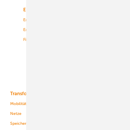
Energiemarkt
Technologie
Energierecht
Planung
Energiemärkte weltweit
Logistik
Finanzierung
Betrieb
Onshore-Wind
Offshore-Wind
Solar
Bioenergie
Transformation
Energieversorger
Service
Mobilität
Kommunen
Netze
Stadtwerke
Speicher
Energiekonzerne