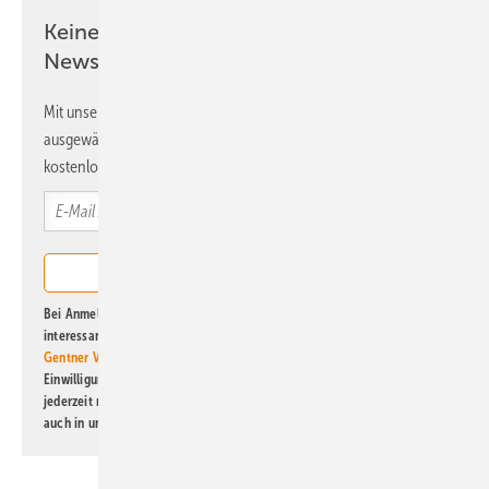
Keine Zeit? Kein Problem mit dem ERE
Newsletter!
Mit unserem Newsletter erhalten Sie regelmäßig von uns
ausgewählte Informationen und Neuigkeiten, gebündelt und
kostenlos direkt ins Postfach.
Bei Anmeldung zu diesem Newsletter bin ich damit einverstanden, über
interessante Verlags- und Online-Angebote
der Marken der Alfons W.
Gentner Verlag GmbH & Co. KG
informiert zu werden. Diese
Einwilligung kann ich jederzeit widerrufen und eine Abmeldung ist
jederzeit möglich. Informationen zum Umgang mit Daten finden Sie
auch in unserer
Datenschutzerklärung
.