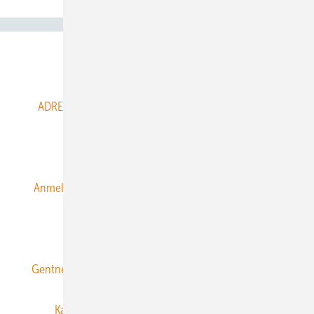
Abo- & Leserservice
ADRESSBUCH der WIND- und SOLARENERGIE
AGB
Alle Inhalte chronologisch
Anmelden
Anmeldung & Registrierung
Datenschutz
E-Paper
ERNEUERBARE ENERGIEN abonnieren
Gentner Energy Media
Gentner Verlag
Impressum
Karriere bei Gentner
Team
Mediaservice