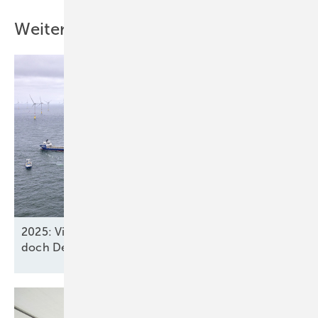
nationale Wind- und Erneuerbare-Energien-Verbände,
Stromversorger, Finanz- und Versicherungsunternehmen.
Weitere Inhalte
Interessante Inhalte verspricht auch der Energy Transition Stage in
Halle B6. Hier haben die Verbände Wind Europe, VDMA und BWE ein
umfangreiches Konferenzprogramm erarbeitet, das sich um die
Integration von Wind und anderen Erneuerbaren in unsere
Energiesysteme beschäftigt. Dort auf dem Stage ebenso wie bei den
Ausstellenden selbst finden sich Sektorkopplungsthemen wie Power-
to-X, Energieumwandlung, Speicher- und Hybridlösungen.
Nicole Weinhold
2025: Vier neue Meereswindparks stöpseln ein,
doch Deutschland verfehlt
2030-Ziel