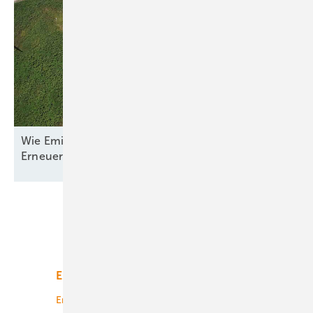
Wie Emilia-Romagna und RWE in Italien nun den
Erneuerbaren-Ausbau
anpacken
Unsere Themen
Energiemarkt
Technologie
Energierecht
Planung