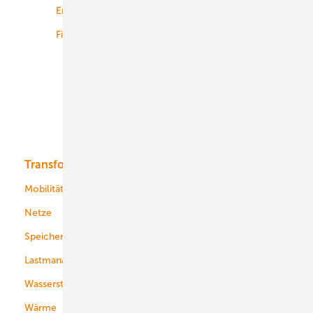
Energiemärkte weltweit
Logistik
Finanzierung
Betrieb
Onshore-Wind
Offshore-Wind
Solar
Bioenergie
Transformation
Energieversorger
Service
Mobilität
Kommunen
Netze
Stadtwerke
Speicher
Energiekonzerne
Lastmanagement
Wasserstoff
Wärme