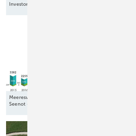
Investorenvertrauen in der
Offshore-Windkraft?
Meereswindkraftzubau blieb mit 9,3 Gigawatt in
Seenot –
letztmalig