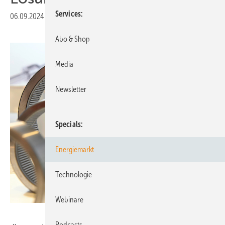
Services
06.09.2024
|
Veröffentlicht in
Ausgabe 07-2024
Abo & Shop
Media
Newsletter
Specials
Energiemarkt
Technologie
Webinare
Foto: Nicolas Maack
Podcasts