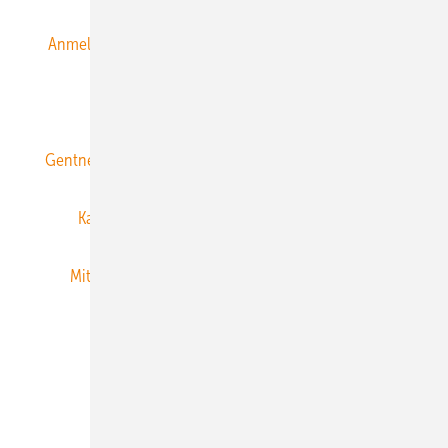
Anmeldung & Registrierung
Datenschutz
E-Paper
ERNEUERBARE ENERGIEN abonnieren
Gentner Energy Media
Gentner Verlag
Impressum
Karriere bei Gentner
Team
Mediaservice
Mitgliedschaften und Engagement
Newsletter
Privacy Manager
RSS-Feed
Veranstaltungen / Webinare
© 2026 ERNEUERBARE ENERGIEN