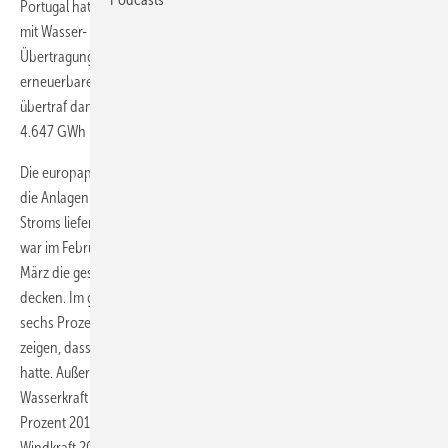
Portugal hat seinen Energiebedarf im März regelmäßig zu 100 Prozent
mit Wasser- und Windkraft gedeckt. Nach Angaben des nationalen
Übertragungsnetzbetreibers REN erreichte die Stromerzeugung aus
erneuerbaren Energien insgesamt 4.812 Gigawattstunden (GWh) und
übertraf damit den Gesamtenergiebedarf Portugals, der im März bei
4.647 GWh lag.
Die europapolitische Nachrichtenplattform Euractiv berichtet, dass
die Anlagen im Monatsdurchschnitt 103,6 Prozent des benötigten
Stroms lieferten. Der bisherige Rekordwert lag bei 99,2 Prozent. Das
war im Februar 2014. Zum ersten Mal in 40 Jahren konnte Portugal im
März die gesamte Nachfrage nach Strom mit erneuerbarer Energie
decken. Im gleichen Zeitraum des vergangenen Jahres waren es nur
sechs Prozent Erneuerbare. Diese unterschiedlichen Ergebnisse
zeigen, dass Portugal einen Wind-, Sonnen- und Wasserreichen März
hatte. Außerdem litt Portugal 2017 unter einer Dürre, die die
Wasserkraft schwächte. So viel der Regenerativanteil von 55,5
Prozent 2016 auf 41,8 Prozent im Jahr 2017. Mit 21,6 Prozent machte
Windkraft 2017 den größten Anteil aus, gefolgt von Wasserkraft mit