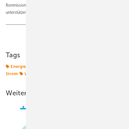
Kommission und die nationalen Hauptstädte nur 27 Prozent
unterstützen wollen. (Nicole Weinhold)
Teilen
Link kopieren
Tags
Energiemarkt
Energiemärkte weltweit
Portugal
Strom
Windmarkt
Weitere Inhalte