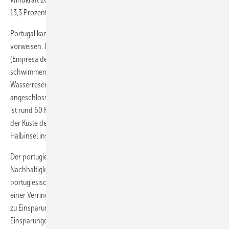
13,3 Prozent, Bioenergie 5,1 Prozent, Solar 1,6 Prozent.
Portugal kann einige innovative Projekte bei den Erneuerbaren
vorweisen. In der Region Alentejo hat das Unternehmen EDIA
(Empresa de Desenvolvimento e Infraestruturas do Alqueva) einen
schwimmenden Mini-Solarpark installiert, der Strom für ein
Wasserreservoir produziert. Das System ist nicht ans Netz
angeschlossen und besteht aus 44 Solarzellen mit 11 Kilowatt. Zudem
ist rund 60 Kilometer von der spanischen Region Galizien entfernt vor
der Küste der erste Offshore-Windpark des Landes und der iberischen
Halbinsel installiert worden.
Der portugiesische Verband für erneuerbare Energien (Apren) und die
Nachhaltigkeits-NGO Zero haben berechnet, dass die
portugiesischen Erfolge im Bereich der sauberen Energien im März zu
einer Verringerung der CO2-Emissionen um 1,8 Millionen Tonnen und
zu Einsparungen von über 20 Millionen Euro geführt haben. Letztere
Einsparungen ergeben sich durch einen niedrigeren Bedarf an CO2-