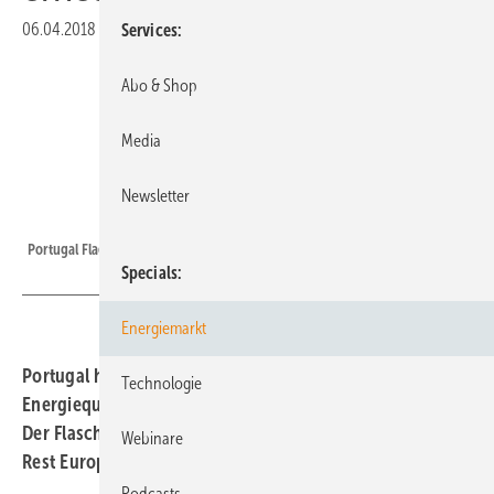
06.04.2018
|
Druckvorschau
Services
Abo & Shop
Media
Newsletter
Portugal
Portugal Flagge
Specials
Energiemarkt
Portugal hat im März mehr Strom aus sauberen
Technologie
Energiequellen produziert, als es tatsächlich benötigt.
Der Flaschenhals bei den Stromverbindungen mit dem
Webinare
Rest Europas muss jedoch dringend beseitigt werden.
Podcasts