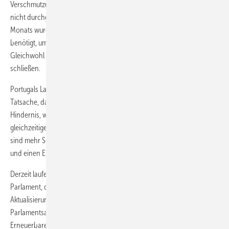
Verschmutzungszertifikaten. Aber auch im März konnte Portugal sich
nicht durchgängig auf Erneuerbare verlassen: Für einige Stunden des
Monats wurde Strom aus fossilen Brennstoffen und/oder Importen
benötigt, um Stromnachfrage und -angebot auszugleichen.
Gleichwohl , bis 2030 will Portugal alle Kohlekraftwerke im Land
schließen.
Portugals Lage am Rande des europäischen Festlandes und die
Tatsache, dass es nur eine Landgrenze mit Spanien teilt, sind ein
Hindernis, wenn es um einen hohen Anteil sauberer Energie bei
gleichzeitiger Versorgungssicherheit geht. Entsprechend erforderlich
sind mehr Seekabel und Interkonnektore n für eine EU-Energieunion
und einen Energiebinnenmarkt.
Derzeit laufen Verhandlungen zwischen dem Europäischen
Parlament, der Kommission und den Mitgliedstaaten über die
Aktualisierung der Regeln für erneuerbare Energien. Die
Parlamentsabgeordneten fordern ein 35-Prozent-Ziel beim Anteil der
Erneuerbaren am Gesamt-Energiemix für 2030, während die