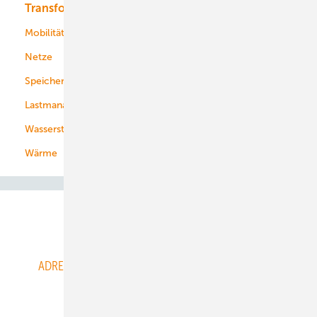
Transformation
Energieversorger
Service
Mobilität
Kommunen
Netze
Stadtwerke
Speicher
Energiekonzerne
Lastmanagement
Wasserstoff
Wärme
Abo- & Leserservice
ADRESSBUCH der WIND- und SOLARENERGIE
AGB
Alle Inhalte chronologisch
Anmelden