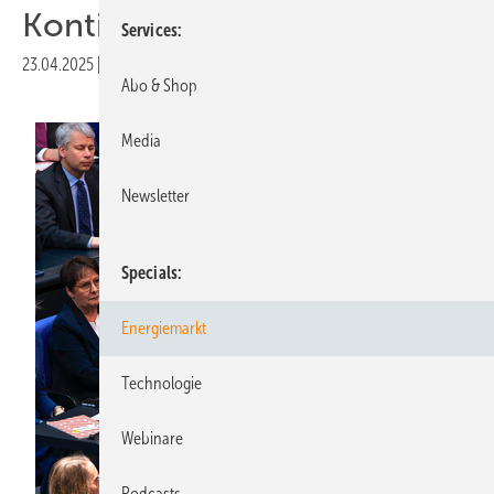
Kontinuität
Services
23.04.2025
|
Veröffentlicht in
Ausgabe 04-2025
Abo & Shop
Media
Newsletter
Specials
Energiemarkt
Technologie
Webinare
Podcasts