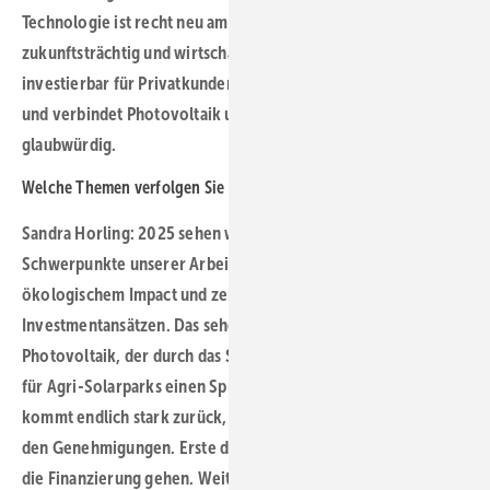
Technologie ist recht neu am Solarmarkt, aber
zukunftsträchtig und wirtschaftlich darstellbar; sie ist
investierbar für Privatkunden und institutionelle Investoren
und verbindet Photovoltaik und Landwirtschaft endlich
glaubwürdig.
Welche Themen verfolgen
Sie künftig?
Sandra Horling: 2025 sehen wir gleich mehrere spannende
Schwerpunkte unserer Arbeit – wir wollen Themen mit
ökologischem Impact und zeitgemäßen guten
Investmentansätzen. Das sehen wir im Bereich Agri-
Photovoltaik, der durch das Solarpaket 1 und neue EEG-Tarife
für Agri-Solarparks einen Sprung machen wird. Die Windkraft
kommt endlich stark zurück, 2024 gab es einen Rekord bei
den Genehmigungen. Erste dieser Projekte werden 2025 in
die Finanzierung gehen. Weiterhin glauben wir, dass erste