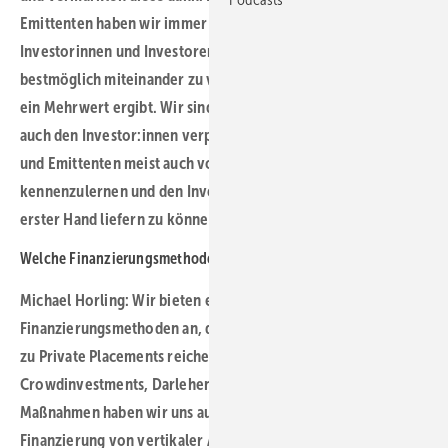
Emittenten haben wir immer auch die Bedürfnisse der
Investorinnen und Investoren im Blick und versuchen diese
bestmöglich miteinander zu verbinden, so dass sich für alle
ein Mehrwert ergibt. Wir sind sowohl den Emittenten wie
auch den Investor:innen verpflichtet. Wir besuchen Projekte
und Emittenten meist auch vor Ort, um diese besser
kennenzulernen und den Investor:innen Informationen aus
erster Hand liefern zu können.
Welche Finanzierungsmethoden bieten Sie an?
Michael Horling: Wir bieten eine große Anzahl an
Finanzierungsmethoden an, die von Crowdinvestments bis hin
zu Private Placements reichen. Nach mehreren
Crowdinvestments, Darlehenvergaben und Private-Equity-
Maßnahmen haben wir uns auch zu einem Spezialisten in der
Finanzierung von vertikaler Agri-PV entwickelt. Diese