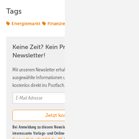
Tags
Energiemarkt
Finanzierung
Investoren
Keine Zeit? Kein Problem mit dem ERE
Newsletter!
Mit unserem Newsletter erhalten Sie regelmäßig von uns
ausgewählte Informationen und Neuigkeiten, gebündelt und
kostenlos direkt ins Postfach.
Bei Anmeldung zu diesem Newsletter bin ich damit einverstanden, über
interessante Verlags- und Online-Angebote
der Marken der Alfons W.