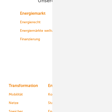
Unsere Themen
Energiemarkt
Technologie
Energierecht
Planung
Energiemärkte weltweit
Logistik
Finanzierung
Betrieb
Onshore-Wind
Offshore-Wind
Solar
Bioenergie
Transformation
Energieversorger
Service
Mobilität
Kommunen
Netze
Stadtwerke
Speicher
Energiekonzerne