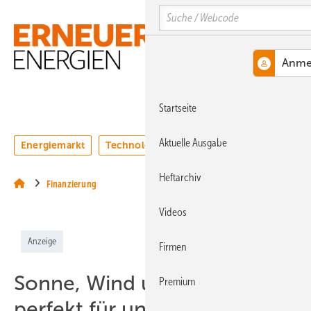
Springe
Springe
Springe
Search
auf
auf
auf
Hauptinhalt
Hauptmenü
SiteSearch
MENÜ
Startseite
Aktuelle Ausgabe
Energiemarkt
Technologie
Webinare
Podcasts
Heftarchiv
Finanzierung
Videos
Anzeige
Firmen
Sonne, Wind und Speicher –
Premium
perfekt für unsere Investoren