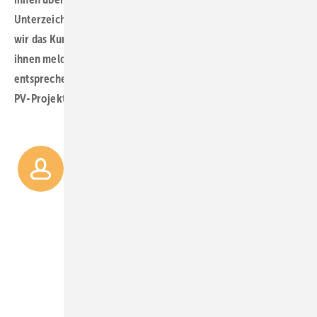
Unterzeichnung der Kreditverträge zu sprechen. So haben
wir das Kundenprojekt auf dem Radar und können uns bei
ihnen melden, falls unsere Kapazitäten für den
entsprechenden Zeitraum knapp werden. Dies gilt auch für
PV-Projekte.
5 Mal so viele Anfragen für
die Finanzierung von
Windprojekten wie gewöhnlich
hat die UmweltBank laut
Jonathan Wagner für das erste
Quartal 2025 auf dem Tisch
liegen.