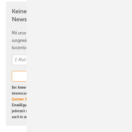
Keine Zeit? Kein Problem mit dem ERE
Newsletter!
Mit unserem Newsletter erhalten Sie regelmäßig von uns
ausgewählte Informationen und Neuigkeiten, gebündelt und
kostenlos direkt ins Postfach.
Bei Anmeldung zu diesem Newsletter bin ich damit einverstanden, über
interessante Verlags- und Online-Angebote
der Marken der Alfons W.
Gentner Verlag GmbH & Co. KG
informiert zu werden. Diese
Einwilligung kann ich jederzeit widerrufen und eine Abmeldung ist
jederzeit möglich. Informationen zum Umgang mit Daten finden Sie
auch in unserer
Datenschutzerklärung
.