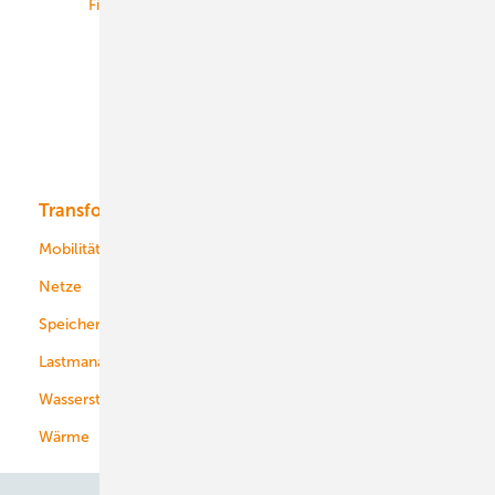
Finanzierung
Betrieb
Onshore-Wind
Offshore-Wind
Solar
Bioenergie
Transformation
Energieversorger
Service
Mobilität
Kommunen
Netze
Stadtwerke
Speicher
Energiekonzerne
Lastmanagement
Wasserstoff
Wärme