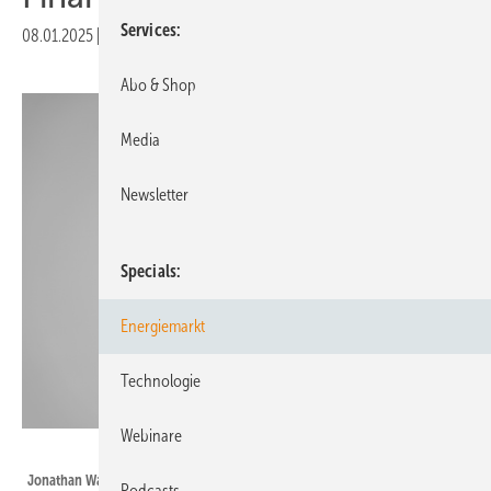
Services
08.01.2025
|
Veröffentlicht in
Ausgabe 01-2025
|
Druckvorschau
Abo & Shop
Media
Newsletter
Specials
Energiemarkt
Technologie
Webinare
UmweltBank AG
Jonathan Wagner, Teamleiter Wind bei der UmweltBank
Podcasts