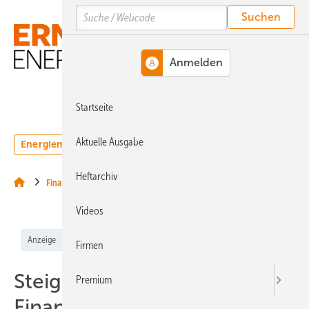
Springe
Springe
Springe
Search
auf
auf
auf
Hauptinhalt
Hauptmenü
SiteSearch
MENÜ
Startseite
Aktuelle Ausgabe
Energiemarkt
Technologie
Webinare
Podcasts
Heftarchiv
Finanzierung
Videos
Anzeige
Firmen
Steigende
Premium
Finanzierungsnachfrage