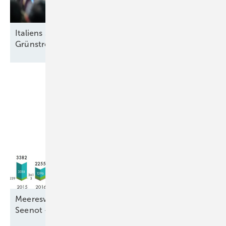
Italiens Strategiedebatte in Rimini über sinnvolle
Grünstromziele
Meereswindkraftzubau blieb mit 9,3 Gigawatt in
Seenot –
letztmalig