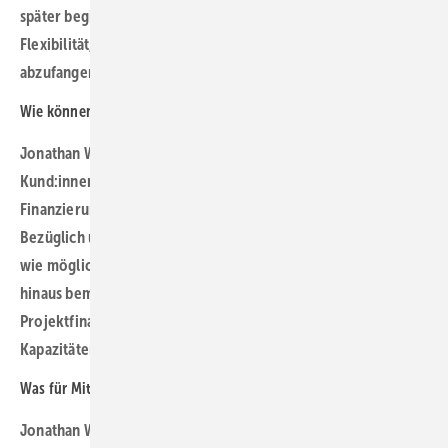
später beginnt. Es gibt unseren Kund:innen aber mehr
Flexibilität, um die Verzögerung während der Bauphase
abzufangen.
Wie können Sie die Themen entzerren?
Jonathan Wagner: Wir kommunizieren intensiv mit unseren
Kund:innen und versuchen gemeinsam mit ihnen die passende
Finanzierungsstruktur für ihr PV- oder Windprojekt zu finden.
Bezüglich unserer Auslastung versuchen wir, so transparent
wie möglich über unsere Kapazitäten zu informieren. Darüber
hinaus bemühen wir uns weitere Fachkräfte im Bereich
Projektfinanzierung zu gewinnen und dadurch unsere
Kapazitäten aufzustocken.
Was für Mitarbeitende suchen Sie?
Jonathan Wagner: Als Bank bieten wir eine Heimat für