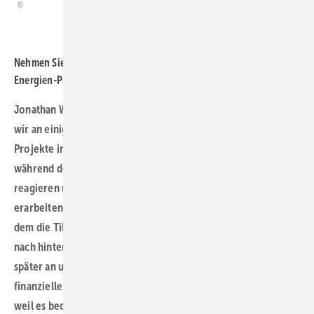
Nehmen Sie auch wahr, dass die Umsetzung von Erneuerbare-
Energien-Projekten zunehmend komplexer wird?
Jonathan Wagner: Das ist richtig, auch diesen Trend nehmen
wir an einigen Stellen wahr. So verzögerten sich einige
Projekte in den vergangenen Monaten beispielsweise
während der Bauphase. Für uns als Bank heißt das: Flexibel
reagieren und gemeinsam mit unseren Kund:innen Lösungen
erarbeiten. So können wir zum Beispiel den Zeitpunkt, an
dem die Tilgung der Darlehen beginnt, um ein paar Monate
nach hinten verschieben. Somit fällt der Tilgungsdienst erst
später an und die Betreiber:innen erhalten etwas mehr
finanziellen Spielraum. Das ist für uns als Bank nicht so schön,
weil es bedeutet, dass die Rückzahlung unserer Darlehen