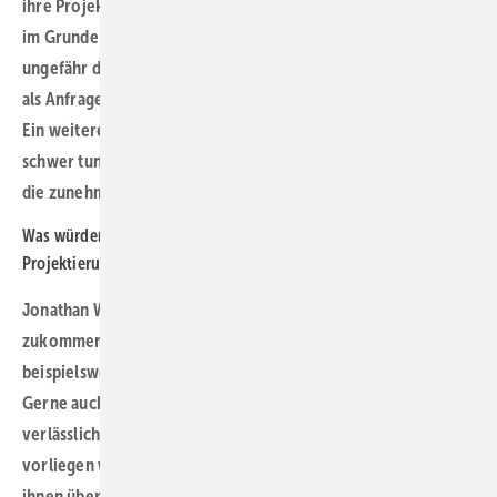
ihre Projekte bei Banken zu platzieren. Und auch bei uns ist es
im Grunde so: Wir haben allein für das erste Quartal 2025
ungefähr das Fünffache dessen, was wir bearbeiten können,
als Anfragen auf dem Tisch. Das ist durchaus mehr als sonst.
Ein weiteres Indiz für die Tatsache, dass die Kund:innen sich
schwer tun, ihre Projekte bei Banken unterzubekommen, ist
die zunehmend kürzere Vorlaufzeit des Finanzierungsbedarfs.
Was würden Sie denn unseren Leser:innen mit
Projektierungsabsichten empfehlen?
Jonathan Wagner: Ich empfehle, dass sie frühzeitig auf uns
zukommen. Bei Windprojekten ist ein guter Zeitpunkt
beispielsweise die Erteilung der BImSchG-Genehmigung.
Gerne auch schon früher, sofern Projektplanende halbwegs
verlässlich einschätzen können, wann die Genehmigung
vorliegen wird. Das gibt uns die Gelegenheit gemeinsam mit
ihnen über den Zeitplan für ihr Projekt bis zur