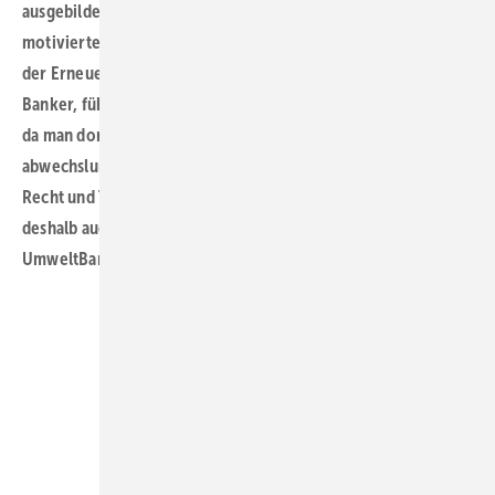
ausgebildete Banker:innen, freuen uns aber auch über
motivierte Quereinsteiger:innen mit Vorerfahrung im Bereich
der Erneuerbaren Energien. Ich selbst bin zwar kein gelernter
Banker, fühle mich in der Projektfinanzierung aber sehr wohl,
da man dort tagtäglich mit sehr vielfältigen und
abwechslungsreichen Herausforderungen aus Wirtschaft,
Recht und Technik konfrontiert wird. Bei der Jobsuche lohnt
deshalb auch immer mal ein Blick in die Stellenanzeigen der
UmweltBank! Nicole Weinhold
W