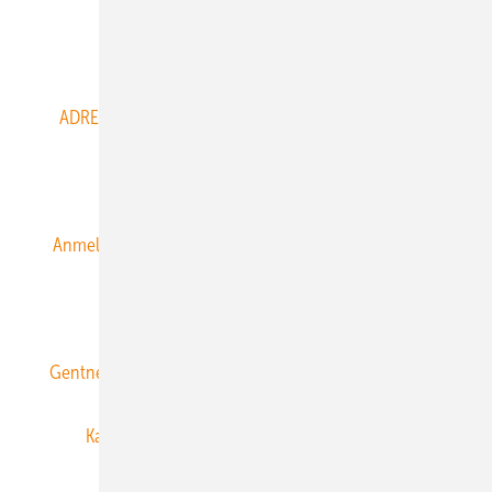
Abo- & Leserservice
ADRESSBUCH der WIND- und SOLARENERGIE
AGB
Alle Inhalte chronologisch
Anmelden
Anmeldung & Registrierung
Datenschutz
E-Paper
ERNEUERBARE ENERGIEN abonnieren
Gentner Energy Media
Gentner Verlag
Impressum
Karriere bei Gentner
Team
Mediaservice