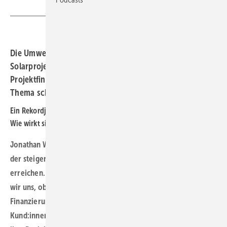
Die UmweltBank hat mit Wind- und
Solarprojektfinanzierungen alle Hände voll zu tun.
Projektfinanzierer Jonathan Wagner rät daher, das
Thema schnell anzugehen.
Ein Rekordjahr beim Thema Windgenehmigung liegt hinter uns.
Wie wirkt sich das auf Sie als Finanzierer aus?
Jonathan Wagner: Wir merken das Rekordjahr mittlerweile in
der steigenden Anzahl an Finanzierungsanfragen, die uns
erreichen. Das freut uns natürlich sehr! Gleichzeitig fragen
wir uns, ob die Banken die steigende Anzahl der
Finanzierungsanfragen auch bedienen können – erste
Kund:innen berichten uns, dass sie Schwierigkeiten haben,