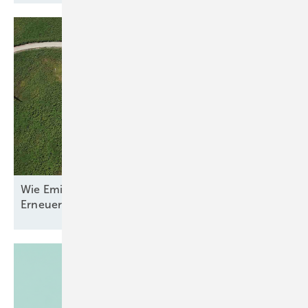
Wie Emilia-Romagna und RWE in Italien nun den
Erneuerbaren-Ausbau
anpacken