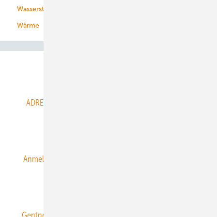
Wasserstoff
Wärme
Abo- & Leserservice
ADRESSBUCH der WIND- und SOLARENERGIE
AGB
Alle Inhalte chronologisch
Anmelden
Anmeldung & Registrierung
Datenschutz
E-Paper
ERNEUERBARE ENERGIEN abonnieren
Gentner Energy Media
Gentner Verlag
Impressum