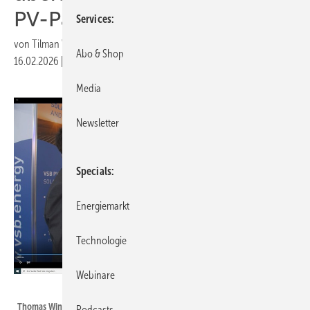
PV-Parks
Services
von
Tilman Weber
Abo & Shop
16.02.2026
|
Druckvorschau
Media
Newsletter
Specials
Energiemarkt
Technologie
Webinare
ERNEUERBARE ENERGIEN
Thomas Winkler, Geschäftsführer, VSB Neue Energien Deutschland GmbH
Podcasts