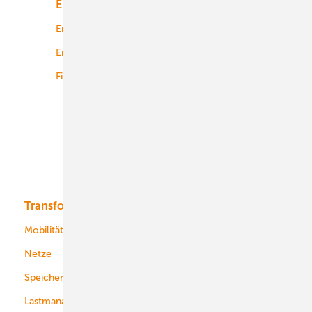
Energiemarkt
Technologie
Energierecht
Planung
Energiemärkte weltweit
Logistik
Finanzierung
Betrieb
Onshore-Wind
Offshore-Wind
Solar
Bioenergie
Transformation
Energieversorger
Service
Mobilität
Kommunen
Netze
Stadtwerke
Speicher
Energiekonzerne
Lastmanagement