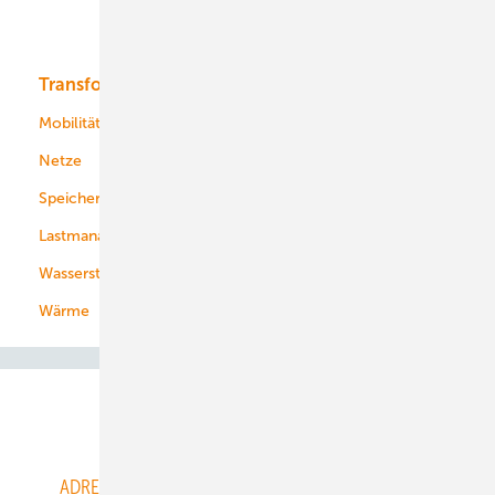
Bioenergie
Transformation
Energieversorger
Service
Mobilität
Kommunen
Netze
Stadtwerke
Speicher
Energiekonzerne
Lastmanagement
Wasserstoff
Wärme
Abo- & Leserservice
ADRESSBUCH der WIND- und SOLARENERGIE
AGB