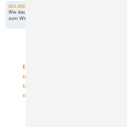
EEG 2027
Wie das EEG noch für 2027 rechtzeitig
zum Windparkbau
einlädt
Unsere Themen
Energiemarkt
Technologie
Energierecht
Planung
Energiemärkte weltweit
Logistik
Finanzierung
Betrieb
Onshore-Wind
Offshore-Wind
Solar