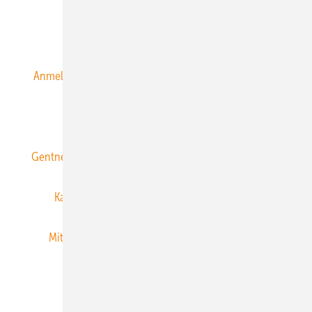
Alle Inhalte chronologisch
Anmelden
Anmeldung & Registrierung
Datenschutz
E-Paper
ERNEUERBARE ENERGIEN abonnieren
Gentner Energy Media
Gentner Verlag
Impressum
Karriere bei Gentner
Team
Mediaservice
Mitgliedschaften und Engagement
Newsletter
Privacy Manager
RSS-Feed