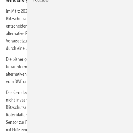
Im März 2021 hat der BWE die technische Richtlinie zur Prüfung der
Blitzschutzanlage an Windenergieanlagen neu aufgelegt. Eine
entscheidende Neuerung ist, dass bei der Blitzschutzprüfung auch
alternative Prüfmethoden zum Einsatz kommen können.
Voraussetzung dafür ist eine erfolgreiche Validierung und Verifizierung
durch eine unabhängige und akkreditierte Stelle.
Die bisherige Blitzschutzprüfung bei Windenergieanlagen ist
bekanntermaßen sehr aufwändig, daher ist der Wunsch nach
alternativen Prüfmethoden groß und die Neuauflage der Richtlinie
vom BWE greift diesen zeitgemäß auf.
Die Kernidee des innovativen TOPseven-Verfahrens besteht in der
nicht-invasiven Einspeisung eines elektromagnetischen Feldes in die
Blitzschutzanlage sowie in dem berührungslosen Abflug der
Rotorblätter mittels einer Drohne. Diese ist mit einem speziellen
Sensor zur Feldmessung ausgestattet. Die so erfolgte Messung kann
mit Hilfe einer speziellen Messtechnik sowie mathematisch-