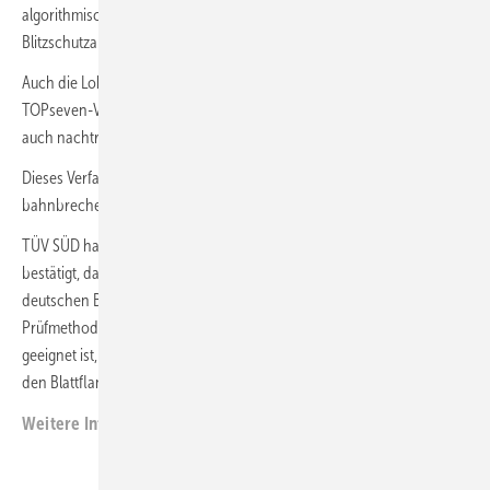
algorithmischer Verarbeitung die Funktionsfähigkeit einer
Blitzschutzanlage schneller, effizienter und genauer feststellen.
Auch die Lokalisierung von möglichen Schadstellen ist mit dem
TOPseven-Verfahren präzise möglich und damit für eine Reparatur
auch nachträglich jederzeit nachvollziehbar.
Dieses Verfahren ist bislang einzigartig auf dem Markt und eine
bahnbrechende Neuerung für die Branche
TÜV SÜD hat mit seiner unabhängigen Validierung und Verifizierung
bestätigt, dass das Messsystem nach Technischer Richtlinie des
deutschen Bundesverbandes Windenergie als alternative
Prüfmethode für den Abschnitt des Blitzschutzsystems einer WEA
geeignet ist, der von den Rezeptoren (Blitzfangeinrichtungen) bis zu
den Blattflanschen der Rotorblätter reicht.
Weitere Informationen:
www.TOPseven.com/blitzschutz/