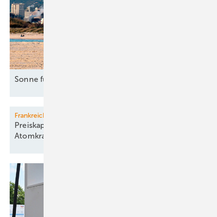
Sonne für Industrie in
Italien
Frankreich
Preiskapriolen wegen unflexibler
Atomkraft beunruhigen
Paris