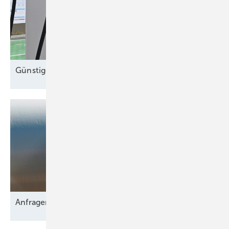
Günstigere
E-Autos
Anfragen für 2,9 GW
Netzkapazität