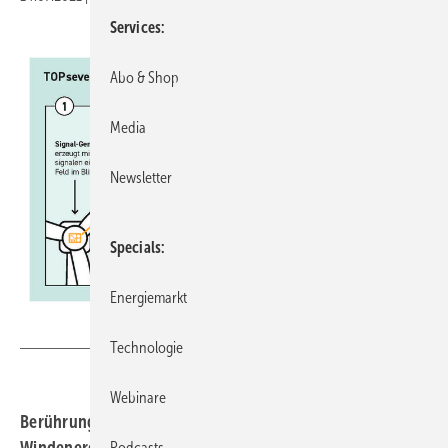
Services
Abo & Shop
Media
Newsletter
Specials
Energiemarkt
TOPseven
Technologie
Webinare
Berührungslose Blitzschutzmessung bei
Windenergieanlagen-validiert und verfiziert von TÜV SÜD
Podcasts