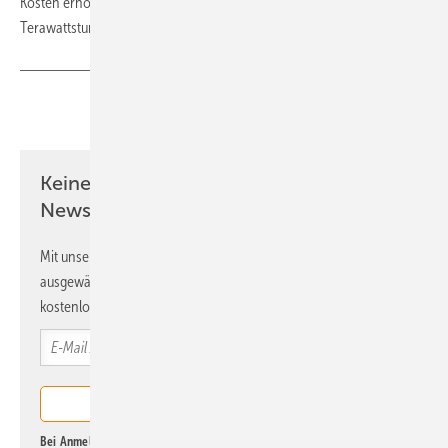
Kosten erhöht. Und die Abregelung nimmt zu: 2025 betrug sie 33
Terawattstunden (TWh) nach 15 TWh sechs Jahre zuvor.
(tw)
Teilen
Link kopieren
Keine Zeit? Kein Problem mit dem ERE
Newsletter!
Mit unserem Newsletter erhalten Sie regelmäßig von uns
ausgewählte Informationen und Neuigkeiten, gebündelt und
kostenlos direkt ins Postfach.
Bei Anmeldung zu diesem Newsletter bin ich damit einverstanden, über