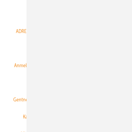
Abo- & Leserservice
ADRESSBUCH der WIND- und SOLARENERGIE
AGB
Alle Inhalte chronologisch
Anmelden
Anmeldung & Registrierung
Datenschutz
E-Paper
ERNEUERBARE ENERGIEN abonnieren
Gentner Energy Media
Gentner Verlag
Impressum
Karriere bei Gentner
Team
Mediaservice