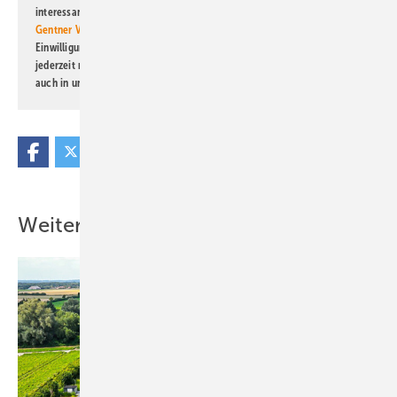
interessante Verlags- und Online-Angebote
der Marken der Alfons W.
Gentner Verlag GmbH & Co. KG
informiert zu werden. Diese
Einwilligung kann ich jederzeit widerrufen und eine Abmeldung ist
jederzeit möglich. Informationen zum Umgang mit Daten finden Sie
auch in unserer
Datenschutzerklärung
.
Weitere Inhalte