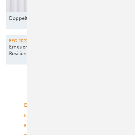
Doppelte Netzentgelte für
Speicher
EEG 2027
Erneuerbaren-Gesetz führt Ausschreibung für
Resilienz
ein
Unsere Themen
Energiemarkt
Technologie
Energierecht
Planung
Energiemärkte weltweit
Logistik