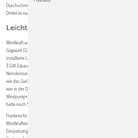
Durchschnittsalter von fast 40 Jahren. Atomstrom belegt etwa zwei
Drittel im nationalen Elektromix.
Leicht mehr für Wind und Sonne
Windkraft an Land erhält einen Ausbaupfad von jährlich im Schnitt 1,5
Gigawatt (GW), was das aktuelle Ausbautempo beibehält. Die
installierte Leistung würde von 24 auf 31 GW ansteigen. PV soll jährlich
3 GW Zubau erfahren – halb so viel wie zuletzt –, während die
Nennleistung sich von 30 auf 48 GW erhöhen wird. Marktbeobachter
wie das Juristenbüro Sterr Kölln hören dennoch Aufatmen. Zeitweise
war in der Debatte von einem Moratorium die Rede, das
Windparkprojekte hätte stoppen sollen. Die März-Entwurfsfassung
hatte noch 54 GW PV und 33 GW Wind an Land genannt.
Frankreichs Kernkraft hat ein Problem bei hoher PV- oder
Windkrafteinspeisung. Weil die unflexiblen Meiler dann stark die
Einspeisung reduzieren müssen, schadet das ihrer Technik, was die