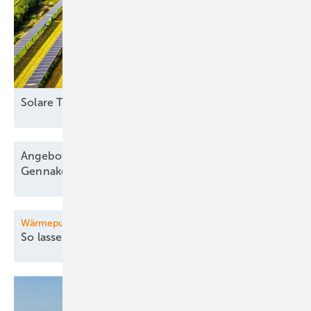
Solare
Trackeranlage
Angebote für Windparkbau senken Vergütung,
Gennaker
startet
Wärmepumpe für Bestandsgebäude
So lassen sich Kosten
senken