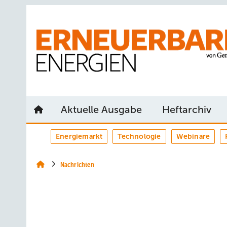
Springe
Springe
Springe
auf
auf
auf
Hauptinhalt
Hauptmenü
SiteSearch
Aktuelle Ausgabe
Heftarchiv
Energiemarkt
Technologie
Webinare
Nachrichten