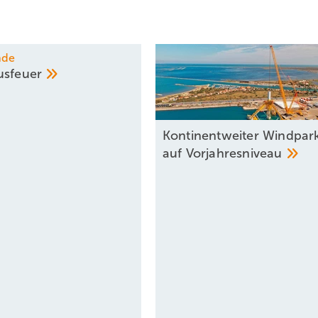
nde
usfeuer
Kontinentweiter Windpar
auf
Vorjahresniveau