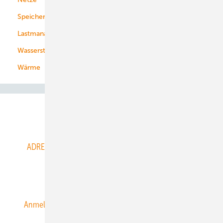
Speicher
Energiekonzerne
Lastmanagement
Wasserstoff
Wärme
Abo- & Leserservice
ADRESSBUCH der WIND- und SOLARENERGIE
AGB
Alle Inhalte chronologisch
Anmelden
Anmeldung & Registrierung
Datenschutz
E-Paper