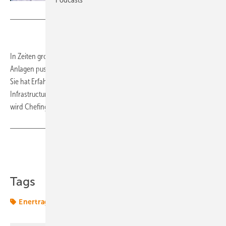
Foto: PNE
In Zeiten großer Projektpipelines lässt Enertrag ein Duo den Bau der
Anlagen puschen. Hannah König wird Leiterin für Projektumsetzung.
Sie hat Erfahrung aus Jobs bei EnBW und dem Fonds Energy
Infrastructure Partners. Ulrich Heindl, bisher Leiter Energiesysteme,
wird Chefingenieur.
(tw)
Teilen
Link kopieren
Tags
Enertrag
PNE