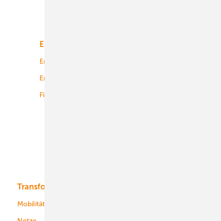
Unsere Themen
Energiemarkt
Technologie
Energierecht
Planung
Energiemärkte weltweit
Logistik
Finanzierung
Betrieb
Onshore-Wind
Offshore-Wind
Solar
Bioenergie
Transformation
Energieversorger
Service
Mobilität
Kommunen
Netze
Stadtwerke