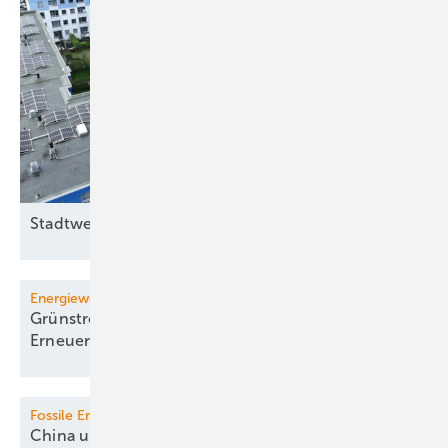
Stadtwerke Bonn pachten
Dächer
Energiewendemonitoring
Grünstrombranche warnt vor weniger
­Erneuerbaren-Ausbau
Fossile Erzeugung
China und Indien mindern fossile