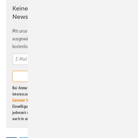
Keine Zeit? Kein Problem mit dem ERE
Newsletter!
Mit unserem Newsletter erhalten Sie regelmäßig von uns
ausgewählte Informationen und Neuigkeiten, gebündelt und
kostenlos direkt ins Postfach.
Bei Anmeldung zu diesem Newsletter bin ich damit einverstanden, über
interessante Verlags- und Online-Angebote
der Marken der Alfons W.
Gentner Verlag GmbH & Co. KG
informiert zu werden. Diese
Einwilligung kann ich jederzeit widerrufen und eine Abmeldung ist
jederzeit möglich. Informationen zum Umgang mit Daten finden Sie
auch in unserer
Datenschutzerklärung
.