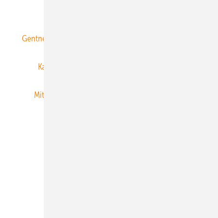
ERNEUERBARE ENERGIEN abonnieren
Gentner Energy Media
Gentner Verlag
Impressum
Karriere bei Gentner
Team
Mediaservice
Mitgliedschaften und Engagement
Newsletter
Privacy Manager
RSS-Feed
Veranstaltungen / Webinare
© 2026 ERNEUERBARE ENERGIEN