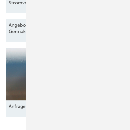
Stromversorgung
Angebote für Windparkbau senken Vergütung,
Gennaker
startet
Anfragen für 2,9 GW
Netzkapazität