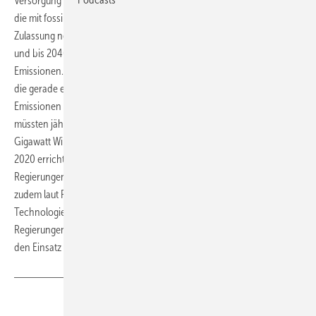
Versorgung mit fossilen Brennstoffen geben, auch keine Heizungen,
die mit fossilen Brennstoffen betrieben werden. Ab 2035 ist die
Zulassung neuer Autos mit Verbrennungsmotor nicht mehr erlaubt,
und bis 2040 ist der globale Elektrizitätssektor bei Netto-Null-
Emissionen. So beschreibt es die Internationale Energieagentur IEA,
die gerade eine Roadmap für den Weg in Richtung Netto-Null-
Emissionen des Energiesektors bis 2050 vorgestellt hat. Dafür
müssten jährlich weltweit 630 Gigawatt Photovoltaik- und 390
Gigawatt Windkraft-Leistung installiert werden – viermal so viel wie
2020 errichtet wurde. Doch die bisherigen Klimaschutzzusagen der
Regierungen reichen bei Weitem nicht aus. Im Jahr 2050 stammt
zudem laut Roadmap fast die Hälfte der Reduzierungen aus
Technologien, die sich derzeit in der Demonstrationsphase befinden.
Regierungen sollen entsprechend ihre Ausgaben für Forschung und
den Einsatz sauberer Energietechnologien rasch erhöhen.
(NW)
Teilen
Link kopieren