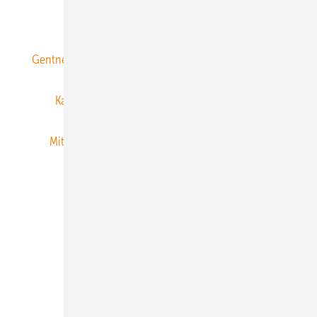
ERNEUERBARE ENERGIEN abonnieren
Gentner Energy Media
Gentner Verlag
Impressum
Karriere bei Gentner
Team
Mediaservice
Mitgliedschaften und Engagement
Newsletter
Privacy Manager
RSS-Feed
Veranstaltungen / Webinare
© 2026 ERNEUERBARE ENERGIEN