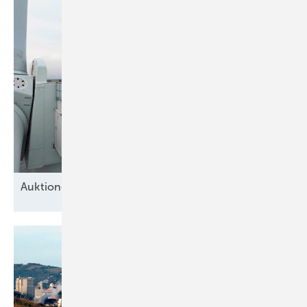
Auktionen für
Meereswindparks