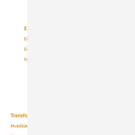
Unsere Themen
Energiemarkt
Technologie
Energierecht
Planung
Energiemärkte weltweit
Logistik
Finanzierung
Betrieb
Onshore-Wind
Offshore-Wind
Solar
Bioenergie
Transformation
Energieversorger
Service
Mobilität
Kommunen