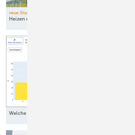
neue Studie der Fraunhofer-Institute IEG und ISI
Heizen mit Wasserstoff bleibt dauerhaft
teuer
Welche Batterie ist
optimal?