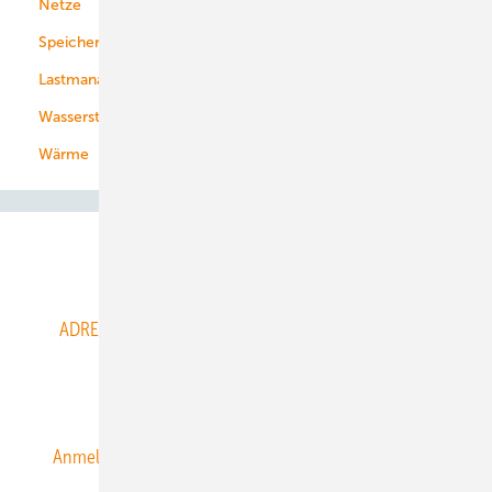
Netze
Stadtwerke
Speicher
Energiekonzerne
Lastmanagement
Wasserstoff
Wärme
Abo- & Leserservice
ADRESSBUCH der WIND- und SOLARENERGIE
AGB
Alle Inhalte chronologisch
Anmelden
Anmeldung & Registrierung
Datenschutz
E-Paper