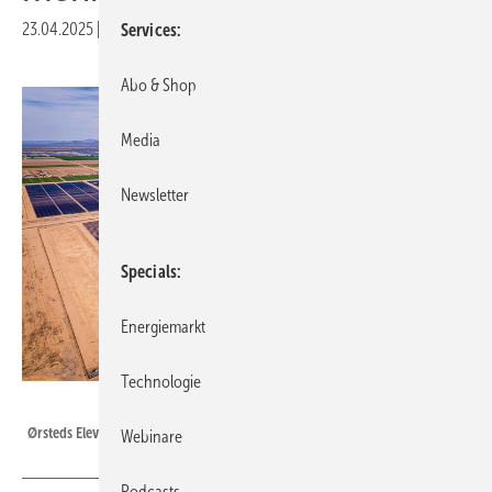
23.04.2025
|
Veröffentlicht in
Ausgabe 04-2025
|
Druckvorschau
Services
Abo & Shop
Media
Newsletter
Specials
Energiemarkt
Technologie
Foto: Mark Stebnicki - pexels
Ørsteds Eleven Mile Solar Center, Arizona (USA)
Webinare
Podcasts