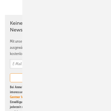
Teilen
Link kopieren
Keine Zeit? Kein Problem mit dem ERE
Newsletter!
Mit unserem Newsletter erhalten Sie regelmäßig von uns
ausgewählte Informationen und Neuigkeiten, gebündelt und
kostenlos direkt ins Postfach.
Bei Anmeldung zu diesem Newsletter bin ich damit einverstanden, über
interessante Verlags- und Online-Angebote
der Marken der Alfons W.
Gentner Verlag GmbH & Co. KG
informiert zu werden. Diese
Einwilligung kann ich jederzeit widerrufen und eine Abmeldung ist
jederzeit möglich. Informationen zum Umgang mit Daten finden Sie