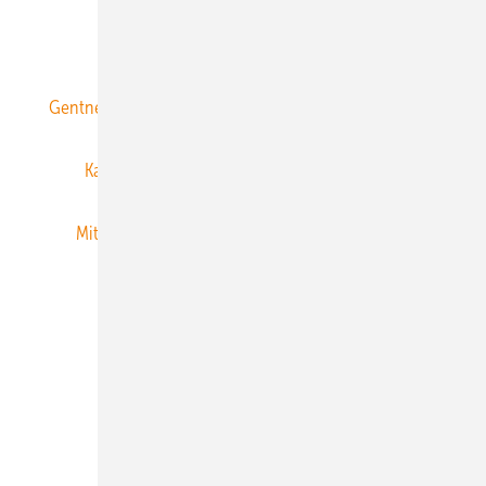
ERNEUERBARE ENERGIEN abonnieren
Gentner Energy Media
Gentner Verlag
Impressum
Karriere bei Gentner
Team
Mediaservice
Mitgliedschaften und Engagement
Newsletter
Privacy Manager
RSS-Feed
Veranstaltungen / Webinare
© 2026 ERNEUERBARE ENERGIEN