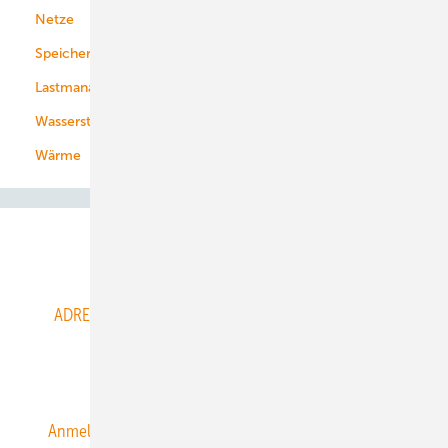
Netze
Stadtwerke
Speicher
Energiekonzerne
Lastmanagement
Wasserstoff
Wärme
Abo- & Leserservice
ADRESSBUCH der WIND- und SOLARENERGIE
AGB
Alle Inhalte chronologisch
Anmelden
Anmeldung & Registrierung
Datenschutz
E-Paper