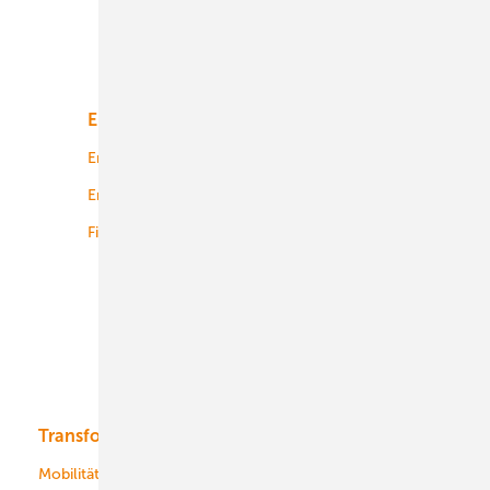
Unsere Themen
Energiemarkt
Technologie
Energierecht
Planung
Energiemärkte weltweit
Logistik
Finanzierung
Betrieb
Onshore-Wind
Offshore-Wind
Solar
Bioenergie
Transformation
Energieversorger
Service
Mobilität
Kommunen