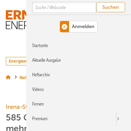
Springe
Springe
Springe
Search
auf
auf
auf
Hauptinhalt
Hauptmenü
SiteSearch
MENÜ
Startseite
Aktuelle Ausgabe
Energiemarkt
Technologie
Webinare
Podcasts
Heftarchiv
Nachrichten
Videos
Firmen
Irena-Statistik globale Grünstromkapazität
585 Gigawatt Erneuerbare
Premium
mehr