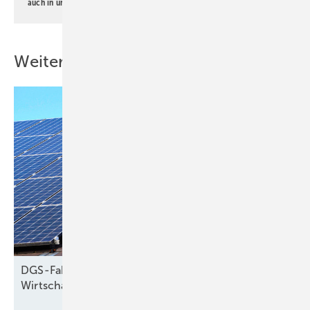
auch in unserer
Datenschutzerklärung
.
Weitere Inhalte
DGS-Faktencheck: ­Behauptungen von
Wirtschafts­ministerin
Reiche