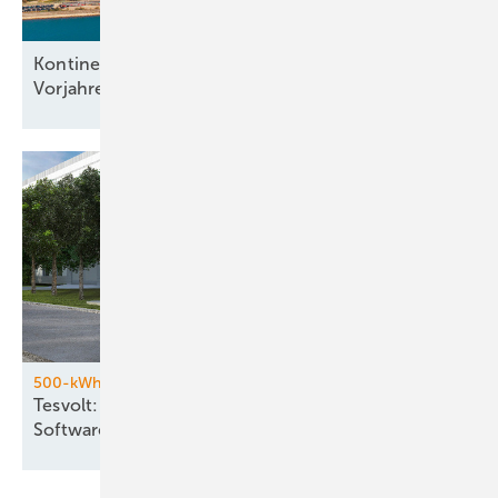
Kontinentweiter Windparkbau auf
Vorjahresniveau
500-kWh-Batteriespeicher
Tesvolt: Hardware aus China und eigene
Software