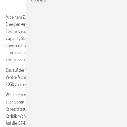
Mit einem Zubau von 585 Gigawatt (GW) haben Erneuerbare-
Energien-Anlagen im Jahr 2024 mehr als 90 Prozent des weltweiten
Stromerzeugungsausbaus ausgemacht, wie der Bericht Renewable
Capacity Statistics 2025 der Internationalen Agentur für Erneuerbare
Energien (Irena) zeigt. Die weltweite Grün-
stromerzeugung verfügt nun über eine installierte Erneuerbaren-
Stromerzeugungskapazität von 4.448 GW.
Das auf der Weltklimakonferenz in Dubai vereinbarte Ziel einer
Verdreifachung der installierten Leistung erneuerbarer Energien bis
2030 zu erreichen, verlangte den Ausbau auf noch 11,2 Terawatt.
Wie in den Vorjahren entfiel der Hauptanteil des Anstiegs auf Asien,
allen voran auf China, das fast 64 Prozent des weltweiten
Kapazitätszuwachses beisteuerte, während Mittelamerika und die
Karibik mit nur leicht über 3 Prozent den geringsten Beitrag leisteten.
Auf die G7-Länder, die wirtschaftlich stärksten Nationen abgesehen