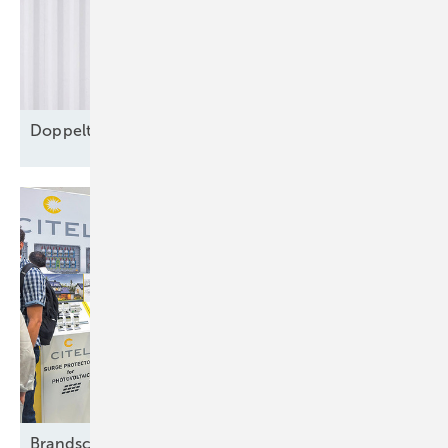
Doppelte Netzentgelte für
Speicher
Brandschutz neu
gedacht