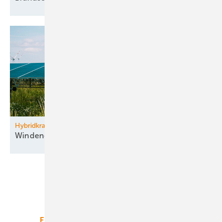
Hybridkraftwerk Parndorf im Burgenland
Windenergie kombiniert mit
­Agri-PV
Unsere Themen
Energiemarkt
Technologie