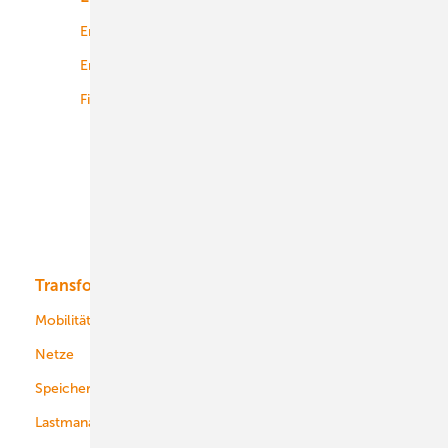
Energierecht
Planung
Energiemärkte weltweit
Logistik
Finanzierung
Betrieb
Onshore-Wind
Offshore-Wind
Solar
Bioenergie
Transformation
Energieversorger
Service
Mobilität
Kommunen
Netze
Stadtwerke
Speicher
Energiekonzerne
Lastmanagement