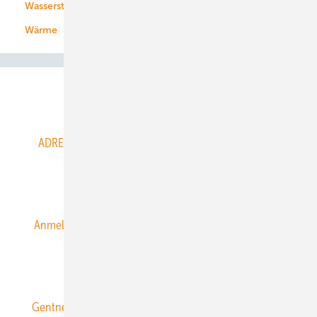
Wasserstoff
Wärme
Abo- & Leserservice
ADRESSBUCH der WIND- und SOLARENERGIE
AGB
Alle Inhalte chronologisch
Anmelden
Anmeldung & Registrierung
Datenschutz
E-Paper
ERNEUERBARE ENERGIEN abonnieren
Gentner Energy Media
Gentner Verlag
Impressum