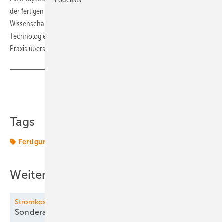
der fertigen Elektrolyseur-Module. Die AEM-Technologie gilt in der
Wissenschaft inzwischen weithin als kosteneffizienteste Elektrolyse-
Technologie. In Masse produziert will Enapter dieses Potenzial in die
Praxis übersetzen.
(NW)
Teilen
Link kopieren
Tags
Fertigung
Weitere Inhalte
Stromkosten-Senker
Sonderabschreibung für
PV