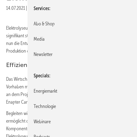
14.07.2021
|
Veröffentlicht in
Ausgabe 05-2021
|
Druckvorschau
Services
Abo & Shop
Elektrolyseur-Hersteller Enapter will seine Produktionskapazitäten
signifikant steigern. Dem Bau der ersten Massenfertigungsanlage geht
Media
nun die Entwicklung der dafür benötigten Maschinen voran, die die
Produktion der Elektrolyseure in Zukunft automatisieren.
Newsletter
Effiziente AEM-Technik
Specials
Das Wirtschaftsministerium Nordrhein-Westfalen unterstützt das
Vorhaben mit rund 9,36 Millionen Euro. Bis zu 66 Menschen arbeiten
Energiemarkt
an dem Projekt. Sie sind Teil der mehr als 300 Arbeitsplätze, die am
Enapter Campus in der Klimakommune Saerbeck entstehen sollen.
Technologie
Begleiten wird das Projekt die FH Münster. Die neue Fertigungsanlage
ermöglicht derweil nicht nur die Massenproduktion der
Webinare
Komponenten der Anionenaustauschmembran(kurz: AEM)-
Elektrolyseure, sondern auch die automatisierte Montage und Prüfung
Podcasts