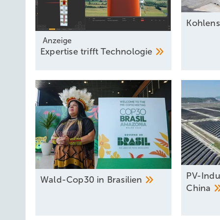
Kohlens
Anzeige
Expertise trifft
Technologie
PV-Indu
Wald-Cop30 in
Brasilien
China