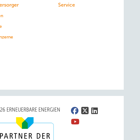
ersorger
Service
en
e
nzerne
026 ERNEUERBARE ENERGIEN