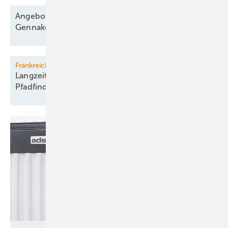
Angebote für Windparkbau senken Vergütung,
Gennaker
startet
Frankreich
Langzeit-Atomkraft gegen Grünstrom auf
Pfadfinderkurs