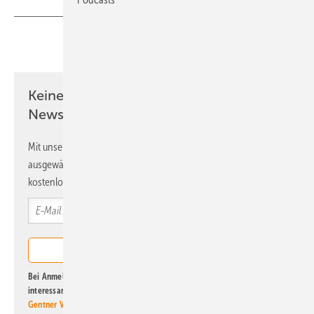
Teilen
Link kopieren
Keine Zeit? Kein Problem mit dem ERE
Newsletter!
Mit unserem Newsletter erhalten Sie regelmäßig von uns
ausgewählte Informationen und Neuigkeiten, gebündelt und
kostenlos direkt ins Postfach.
Bei Anmeldung zu diesem Newsletter bin ich damit einverstanden, über
interessante Verlags- und Online-Angebote
der Marken der Alfons W.
Gentner Verlag GmbH & Co. KG
informiert zu werden. Diese