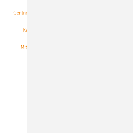
Gentner Energy Media
Gentner Verlag
Impressum
Karriere bei Gentner
Team
Mediaservice
Mitgliedschaften und Engagement
Newsletter
Privacy Manager
RSS-Feed
Veranstaltungen / Webinare
© 2026 ERNEUERBARE ENERGIEN