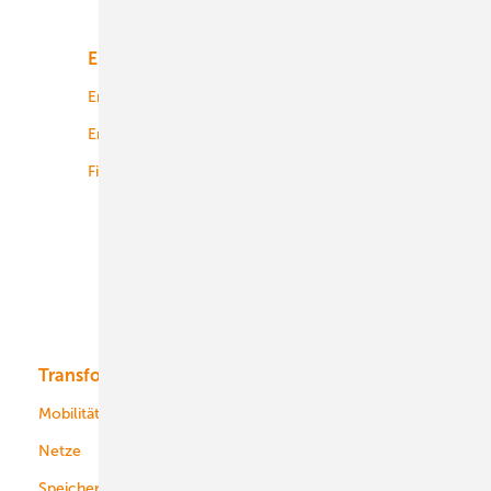
Unsere Themen
Energiemarkt
Technologie
Energierecht
Planung
Energiemärkte weltweit
Logistik
Finanzierung
Betrieb
Onshore-Wind
Offshore-Wind
Solar
Bioenergie
Transformation
Energieversorger
Service
Mobilität
Kommunen
Netze
Stadtwerke
Speicher
Energiekonzerne