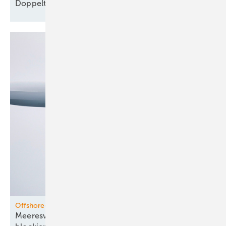
Doppelte Netzentgelte für
Speicher
Offshore-Windenergie
Meereswindkraft-Organisation für Rückgabe