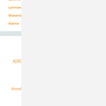
Lastmanagement
Wasserstoff
Wärme
Abo- & Leserservice
ADRESSBUCH der WIND- und SOLARENERGIE
AGB
Alle Inhalte chronologisch
Anmelden
Anmeldung & Registrierung
Datenschutz
E-Paper
ERNEUERBARE ENERGIEN abonnieren