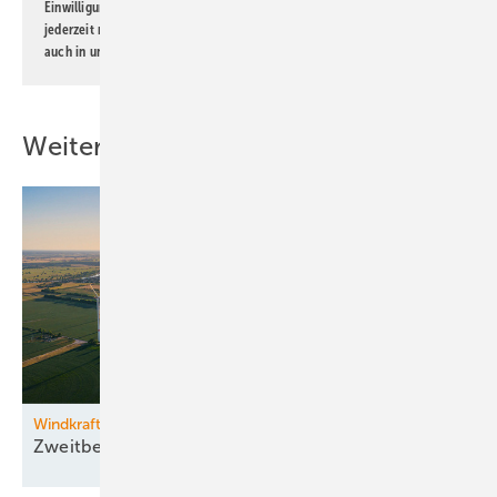
Einwilligung kann ich jederzeit widerrufen und eine Abmeldung ist
jederzeit möglich. Informationen zum Umgang mit Daten finden Sie
auch in unserer
Datenschutzerklärung
.
Weitere Inhalte
Windkraftzubau
Zweitbestes
Halbjahr