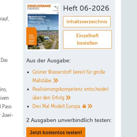
Heft 06-2026
rauf,
Inhaltsverzeichnis
Einzelheft
bestellen
 Das
Aus der Ausgabe:
Grüner Wasserstoff bereit für große
Maßstäbe
Realisierungskompetenz entscheidet
ins,
über den
Erfolg
siven
Drei Mal Modell
Europa
l Paso
r Juwi-
2 Ausgaben unverbindlich testen:
Jetzt kostenlos testen!