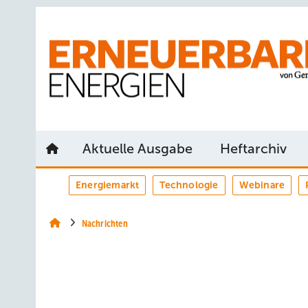
Springe
Springe
Springe
auf
auf
auf
Hauptinhalt
Hauptmenü
SiteSearch
Aktuelle Ausgabe
Heftarchiv
Energiemarkt
Technologie
Webinare
Nachrichten