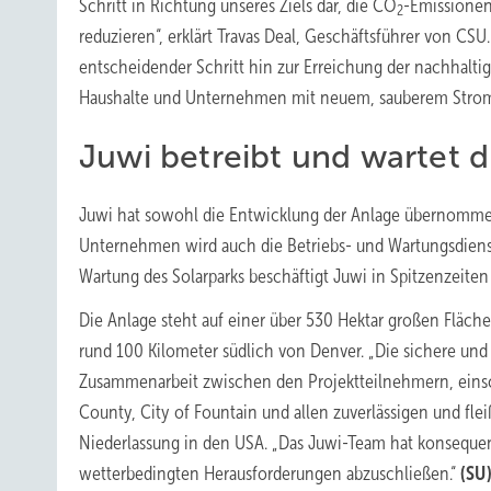
Schritt in Richtung unseres Ziels dar, die CO
-Emissionen
2
reduzieren“, erklärt Travas Deal, Geschäftsführer von CSU. 
entscheidender Schritt hin zur Erreichung der nachhaltig
Haushalte und Unternehmen mit neuem, sauberem Strom 
Juwi betreibt und wartet d
Juwi hat sowohl die Entwicklung der Anlage übernommen
Unternehmen wird auch die Betriebs- und Wartungsdienstl
Wartung des Solarparks beschäftigt Juwi in Spitzenzeiten
Die Anlage steht auf einer über 530 Hektar großen Fläch
rund 100 Kilometer südlich von Denver. „Die sichere und p
Zusammenarbeit zwischen den Projektteilnehmern, einschl
County, City of Fountain und allen zuverlässigen und fle
Niederlassung in den USA. „Das Juwi-Team hat konsequent
wetterbedingten Herausforderungen abzuschließen.“
(SU