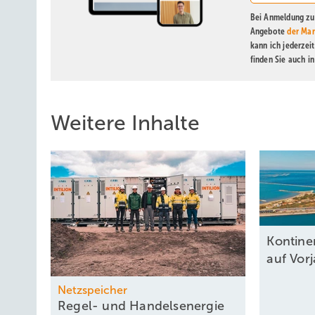
Bei Anmeldung zu 
Angebote
der Mar
kann ich jederzei
finden Sie auch i
Weitere Inhalte
Kontine
auf
Vor
Netzspeicher
Regel- und Handels­energie