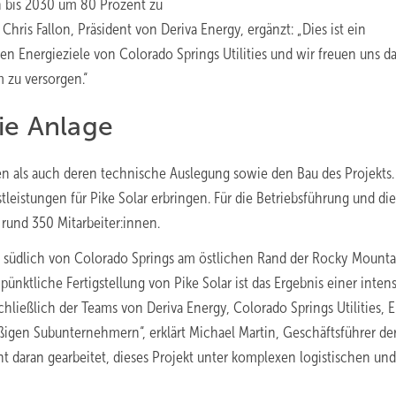
 bis 2030 um 80 Prozent zu
Chris Fallon, Präsident von Deriva Energy, ergänzt: „Dies ist ein
en Energieziele von Colorado Springs Utilities und wir freuen uns da
zu versorgen.“
ie Anlage
 als auch deren technische Auslegung sowie den Bau des Projekts.
eistungen für Pike Solar erbringen. Für die Betriebsführung und die
 rund 350 Mitarbeiter:innen.
e südlich von Colorado Springs am östlichen Rand der Rocky Mounta
ünktliche Fertigstellung von Pike Solar ist das Ergebnis einer inten
ießlich der Teams von Deriva Energy, Colorado Springs Utilities, E
ißigen Subunternehmern“, erklärt Michael Martin, Geschäftsführer de
 daran gearbeitet, dieses Projekt unter komplexen logistischen und
)