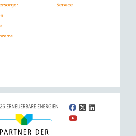
ersorger
Service
en
e
nzerne
026 ERNEUERBARE ENERGIEN