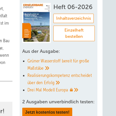
Heft 06-2026
rt,
lfalt
Inhaltsverzeichnis
ist im
Einzelheft
bestellen
en Bau
ge,
Aus der Ausgabe:
h wenn
Grüner Wasserstoff bereit für große
 von
Maßstäbe
Realisierungskompetenz entscheidet
über den
Erfolg
Drei Mal Modell
Europa
2 Ausgaben unverbindlich testen:
r!
Jetzt kostenlos testen!