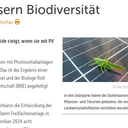
ern Biodiversität
orschau
ide steigt, wenn sie mit PV
hen mit Photovoltaikanlagen
Das ist das Ergebnis einer
hel und der Biologe Rolf
tschaft (BNE) angefertigt
Foto: Ro
In den Solarparks haben die Studienautore
Pflanzen- und Tierarten gefunden, die vo
rbüros die Entwicklung der
Landwirtschaftsflächen vertrieben wurden
olaren Freiflächenanlage in
tember 2024 acht