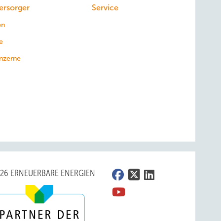
ersorger
Service
en
e
nzerne
026 ERNEUERBARE ENERGIEN