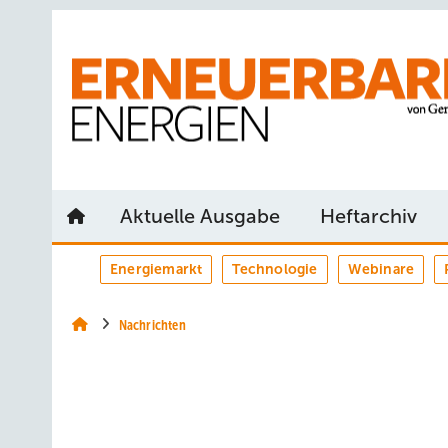
Springe
Springe
Springe
auf
auf
auf
Hauptinhalt
Hauptmenü
SiteSearch
Aktuelle Ausgabe
Heftarchiv
Energiemarkt
Technologie
Webinare
Nachrichten