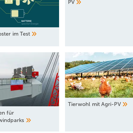
PV
ster im
Test
Tierwohl mit
­Agri-PV
en für
windparks