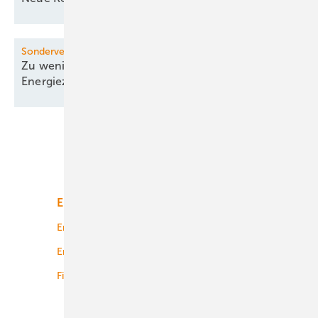
Sondervermögen Infrastruktur
Zu wenig Schuldenaufnahme für
Energiezukunft
Unsere Themen
Energiemarkt
Technologie
Energierecht
Planung
Energiemärkte weltweit
Logistik
Finanzierung
Betrieb
Onshore-Wind