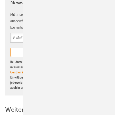
Newsletter!
Mit unserem Newsletter erhalten Sie regelmäßig von uns
ausgewählte Informationen und Neuigkeiten, gebündelt und
kostenlos direkt ins Postfach.
Bei Anmeldung zu diesem Newsletter bin ich damit einverstanden, über
interessante Verlags- und Online-Angebote
der Marken der Alfons W.
Gentner Verlag GmbH & Co. KG
informiert zu werden. Diese
Einwilligung kann ich jederzeit widerrufen und eine Abmeldung ist
jederzeit möglich. Informationen zum Umgang mit Daten finden Sie
auch in unserer
Datenschutzerklärung
.
Weitere Inhalte