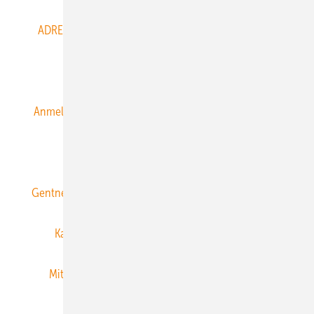
ADRESSBUCH der WIND- und SOLARENERGIE
AGB
Alle Inhalte chronologisch
Anmelden
Anmeldung & Registrierung
Datenschutz
E-Paper
ERNEUERBARE ENERGIEN abonnieren
Gentner Energy Media
Gentner Verlag
Impressum
Karriere bei Gentner
Team
Mediaservice
Mitgliedschaften und Engagement
Newsletter