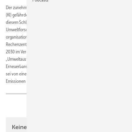
Der zunehmende Energiebedarf für sogenannte Künstliche Intelligenz
(KI) gefährdet die Fortschritte der weltweiten Energiewende. Zu
diesem Schluss kommt eine Studie, die das Freiburger
Umweltforschungshaus Öko-Institut im Auftrag der Umweltschutz-
organisation Greenpeace schrieb. Der Stromverbrauch der
Rechenzentren für von KI unterstützte Dienstleistungen werde sich bis
2030 im Vergleich zum Jahr 2023 verelffachen, heißt es in dem Report
„Umweltauswirkungen künstlicher Intelligenz“. Trotz des Ausbaus der
Erneuer­bare-Energien-Kapazitäten und eines Ausbaus von Atomkraft
sei von einer Versechsfachung der KI-bedingten Kohlen­dioxid-
Emissionen bis 2030 von 29 auf 166 Megatonnen auszugehen.
(tw)
Teilen
Link kopieren
Keine Zeit? Kein Problem mit dem ERE