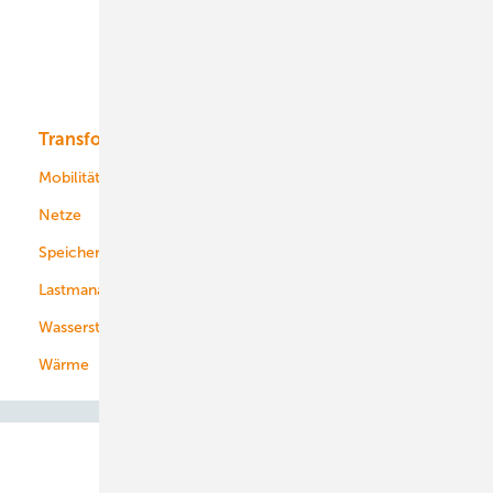
Offshore-Wind
Solar
Bioenergie
Transformation
Energieversorger
Service
Mobilität
Kommunen
Netze
Stadtwerke
Speicher
Energiekonzerne
Lastmanagement
Wasserstoff
Wärme
Abo- & Leserservice