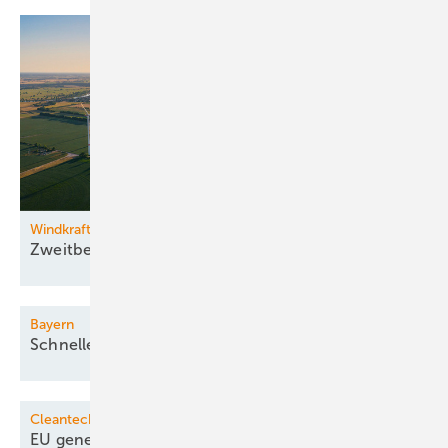
Windkraftzubau
Zweitbestes
Halbjahr
Bayern
Schneller
Großspeicherausbau
Cleantech-Produktion
EU genehmigt drei Milliarden
Förderung