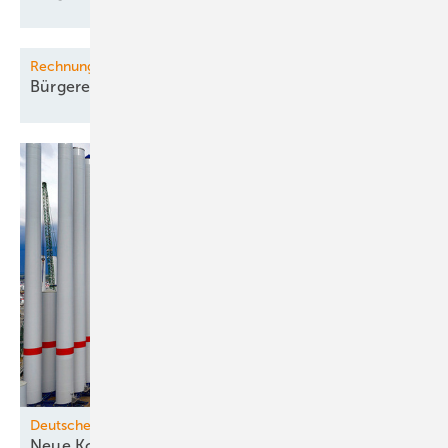
Rechnungshof
Bürgerenergie in EU
stockt
Deutsche Seewindkraft
Neue Konturen zeichnen sich
ab