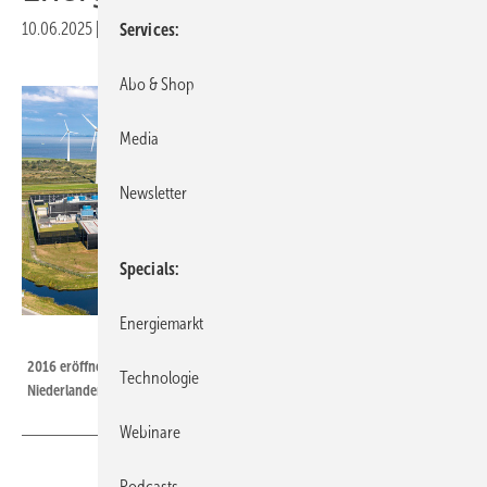
10.06.2025
|
Veröffentlicht in
Ausgabe 05-2025
|
Druckvorschau
Services
Abo & Shop
Media
Newsletter
Specials
Energiemarkt
Foto: Google
2016 eröffnetes Google-Rechenzentrum in Eemshaven in den
Technologie
Niederlanden
Webinare
Podcasts