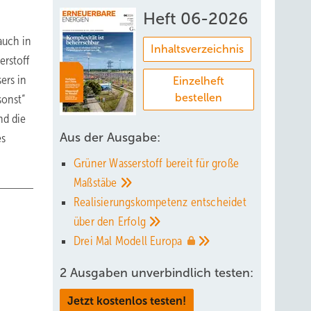
Heft 06-2026
auch in
Inhaltsverzeichnis
erstoff
ers in
Einzelheft
bestellen
sonst“
nd die
Aus der Ausgabe:
es
Grüner Wasserstoff bereit für große
Maßstäbe
Realisierungskompetenz entscheidet
über den
Erfolg
Drei Mal Modell
Europa
2 Ausgaben unverbindlich testen:
Jetzt kostenlos testen!