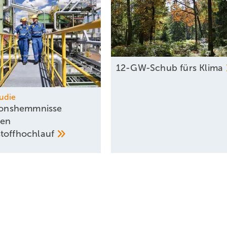
12-GW-Schub fürs
Klima
udie
tionshemmnisse
ren
stoffhochlauf