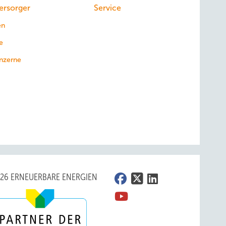
ersorger
Service
en
e
nzerne
026 ERNEUERBARE ENERGIEN