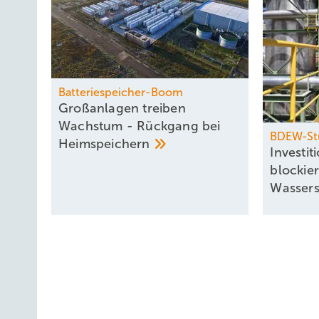
Batteriespeicher-Boom
Großanlagen treiben
Wachstum - Rückgang bei
BDEW-St
Heimspeichern
Investi
blockie
­Wasser