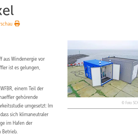
xel
rschau
ff aus Windenergie vor
ler ist es gelungen,
WFBR, einem Teil der
haeffler gehörende
Foto: S
rkeitsstudie umgesetzt: Im
ass sich klimaneutraler
age im Hafen der
 Betrieb.