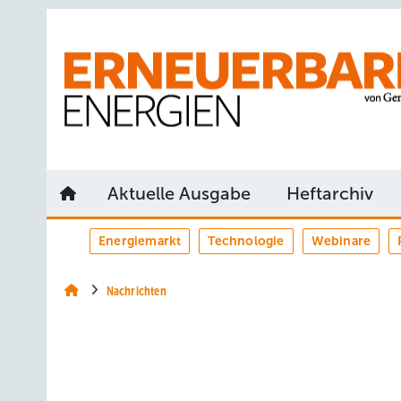
Springe
Springe
Springe
auf
auf
auf
Hauptinhalt
Hauptmenü
SiteSearch
Aktuelle Ausgabe
Heftarchiv
Energiemarkt
Technologie
Webinare
Nachrichten