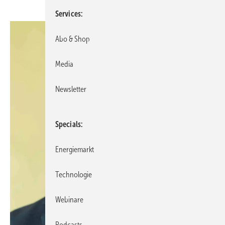
Services
Abo & Shop
Media
Newsletter
Specials
Energiemarkt
Technologie
Webinare
Podcasts