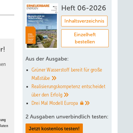
Heft 06-2026
Inhaltsverzeichnis
Einzelheft
bestellen
r!
Aus der Ausgabe:
nen
Grüner Wasserstoff bereit für große
Maßstäbe
Realisierungskompetenz entscheidet
über den
Erfolg
Drei Mal Modell
Europa
2 Ausgaben unverbindlich testen:
gung
 Daten
Jetzt kostenlos testen!