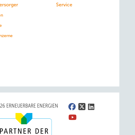
ersorger
Service
en
e
nzerne
026 ERNEUERBARE ENERGIEN