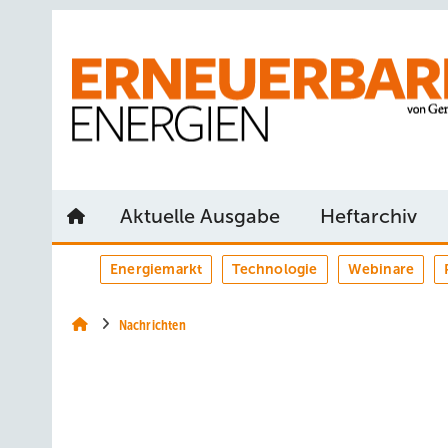
Springe
Springe
Springe
auf
auf
auf
Hauptinhalt
Hauptmenü
SiteSearch
Aktuelle Ausgabe
Heftarchiv
Energiemarkt
Technologie
Webinare
Nachrichten