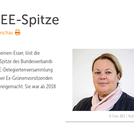
BEE-Spitze
rschau
inen-Esser, löst die
 Spitze des Bundesverbands
BEE-Delegiertenversammlung
iner Ex-Grünenvorsitzenden
freigemacht. Sie war ab 2018
Foto: BEE / Rol