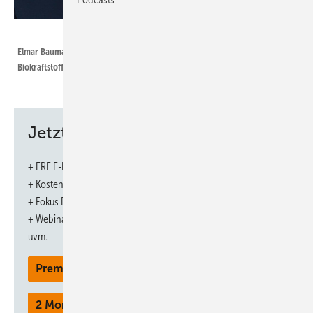
Foto: VDB
Elmar Baumann, Geschäftsführer beim Verband der Deutschen
Biokraftstoffindustrie (VDB).
Jetzt weiterlesen und profitieren.
Die Biokraftstoffbranche sieht wegen neuer gesetzlicher
Rahmenbedingungen in Deutschland vorsichtig hoffnungsvoll in die
+ ERE E-Paper-Ausgabe – jeden Monat neu
Zukunft. Klar ist: Derzeit findet ohne Biokraftstoffe Klimaschutz im
+ Kostenfreien Zugang zu unserem Online-Archiv
Verkehr nicht statt. Denn von den 2020 aufgrund der
+ Fokus ERE: Sonderhefte (PDF)
Treibhausgasminderungsquote (THG-Quote) erreichten 14,2
+ Webinare und Veranstaltungen mit Rabatten
Millionen Tonnen CO
-Einsparung lieferten Biokraftstoffe rund 13
uvm.
2
Millionen Tonnen. Durch die Umsetzung der europäischen
Premium Mitgliedschaft
Erneuerbare-Energien-Richtlinie II (RED II) in nationales Recht
können Biokraftstoffe auch künftig ihr Potenzial zur Senkung der
Treibhausgasemissionen ausspielen. So wird die THG-Quote, mit der
2 Monate kostenlos testen