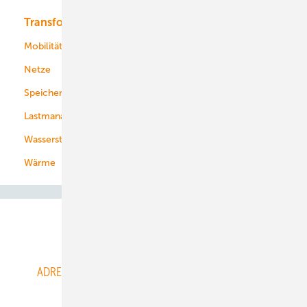
Transformation
Energieversorger
Service
Mobilität
Kommunen
Netze
Stadtwerke
Speicher
Energiekonzerne
Lastmanagement
Wasserstoff
Wärme
Abo- & Leserservice
ADRESSBUCH der WIND- und SOLARENERGIE
AGB