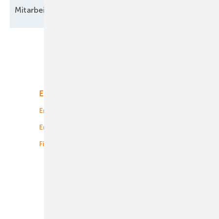
Mitarbeitende als Teil des
Wandels
Unsere Themen
Energiemarkt
Technologie
Energierecht
Planung
Energiemärkte weltweit
Logistik
Finanzierung
Betrieb
Onshore-Wind
Offshore-Wind
Solar
Bioenergie