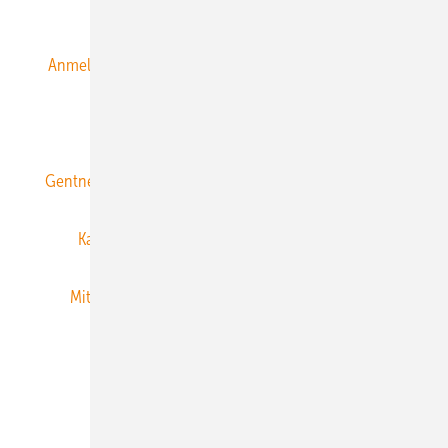
Alle Inhalte chronologisch
Anmelden
Anmeldung & Registrierung
Datenschutz
E-Paper
ERNEUERBARE ENERGIEN abonnieren
Gentner Energy Media
Gentner Verlag
Impressum
Karriere bei Gentner
Team
Mediaservice
Mitgliedschaften und Engagement
Newsletter
Privacy Manager
RSS-Feed
Veranstaltungen / Webinare