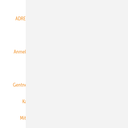
Abo- & Leserservice
ADRESSBUCH der WIND- und SOLARENERGIE
AGB
Alle Inhalte chronologisch
Anmelden
Anmeldung & Registrierung
Datenschutz
E-Paper
ERNEUERBARE ENERGIEN abonnieren
Gentner Energy Media
Gentner Verlag
Impressum
Karriere bei Gentner
Team
Mediaservice
Mitgliedschaften und Engagement
Newsletter