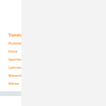
Offshore-Wind
Solar
Bioenergie
Transformation
Energieversorger
Service
Mobilität
Kommunen
Netze
Stadtwerke
Speicher
Energiekonzerne
Lastmanagement
Wasserstoff
Wärme