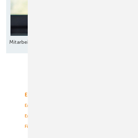
Mitarbeitende als Teil des
Wandels
Unsere Themen
Energiemarkt
Technologie
Energierecht
Planung
Energiemärkte weltweit
Logistik
Finanzierung
Betrieb
Onshore-Wind