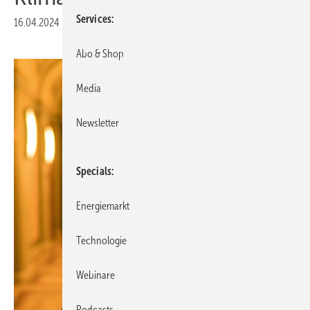
Services
16.04.2024
|
Veröffentlicht in
Ausgabe 04-2024
Abo & Shop
Media
Newsletter
Specials
Energiemarkt
Technologie
Webinare
Podcasts